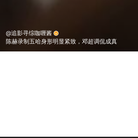
@追影寻综咖喱酱
陈赫录制五哈身形明显紧致，邓超调侃成真