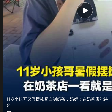
11岁小孩哥暑假摆摊卖自制奶茶，妈妈：在奶茶店能待
究