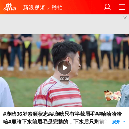
新浪视频
秒拍
00:36
#鹿晗36岁素颜状态##鹿晗只有半截眉毛##哈哈哈哈
哈#鹿晗下水前眉毛是完整的，下水后只剩前半截了
展开