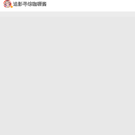
追影寻综咖喱酱