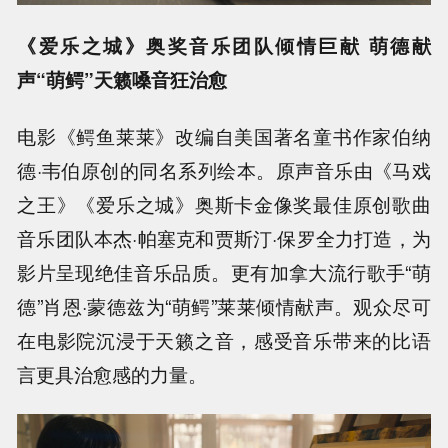
《爱乐之城》奥奖音乐团队倾情巨献 萌德献
声“萌鳄”天籁嗓音狂治愈
电影《鳄鱼莱莱》改编自美国著名童书作家伯纳
德·韦伯原创的同名系列绘本。原声音乐由《马戏
之王》《爱乐之城》奥斯卡金像奖最佳原创歌曲
音乐团队本杰·帕塞克和贾斯汀·保罗全力打造，为
影片呈现绝佳音乐品质。更有加拿大流行歌手“萌
德”肖恩·蒙德兹为“萌鳄”莱莱倾情献声。观众尽可
在电影院沉浸于天籁之音，感受音乐带来的比语
言更具治愈感的力量。