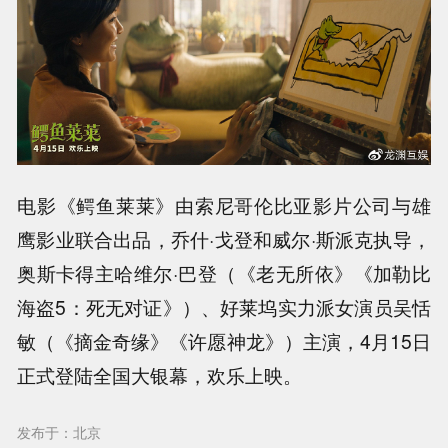
电影《鳄鱼莱莱》由索尼哥伦比亚影片公司与雄
鹰影业联合出品，乔什·戈登和威尔·斯派克执导，
奥斯卡得主哈维尔·巴登（《老无所依》《加勒比
海盗5：死无对证》）、好莱坞实力派女演员吴恬
敏（《摘金奇缘》《许愿神龙》）主演，4月15日
正式登陆全国大银幕，欢乐上映。
发布于：北京