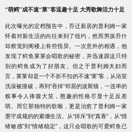
“萌鳄”成不速“莱”客逗趣十足 大秀歌舞活力十足
此次曝光的定档预告中，乔迁新居的普利姆一家
怀着对新生活的向往来到了纽约，然而男孩乔什
却察觉到阁楼上有些怪异。一次意外的相遇，他
发现了鳄鱼莱莱会唱歌的秘密，并迅速跟这只特
别的鳄鱼成为了好朋友。但之于普利姆夫妇而
言，莱莱却是一个不折不扣的不速“莱”客，从浴室
洗澡被撞破，再到“吞掉”邻居的波斯猫，一连串的
糗事令人捧腹大笑，憨趣的性格尽显十足反差
萌。而它那独特的歌喉，更是治愈了普利姆一家
墨守成规的的紧绷生活。从“排斥”到“真香”，从“情
绪敏感”到“情绪稳定”，这只会唱歌的可爱鳄鱼已