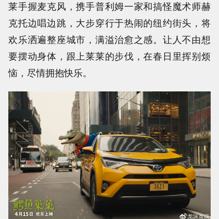
莱手握麦克风，携手普利姆一家和搞怪魔术师赫
克托边唱边跳，大步穿行于热闹的纽约街头，将
欢乐洒遍整座城市，满溢治愈之感。让人不由想
要摆动身体，跟上莱莱的步伐，在春日里挥别烦
恼，尽情拥抱快乐。