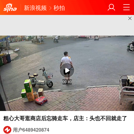
新浪视频
秒拍
00:40
粗心大哥逛商店后忘骑走车，店主：头也不回就走了
用户6489420874