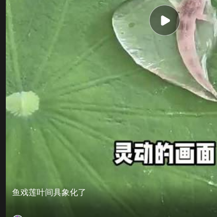
鱼戏莲叶间具象化了