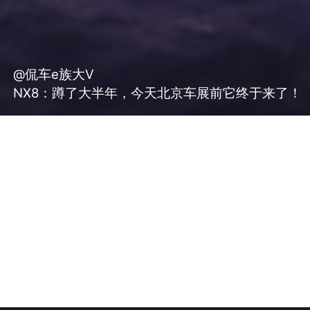
@侃车e族大V
NX8：蹲了大半年，今天北京车展前它终于来了！