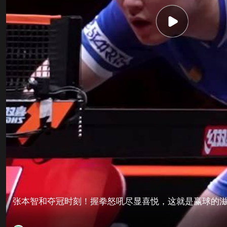
张本智和夺冠时刻！握拳怒吼尽显喜悦，这就是赢球的