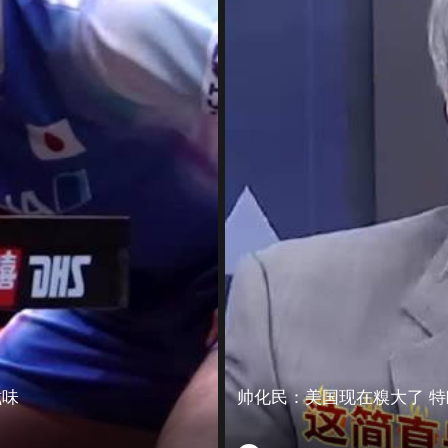
滋味
帅化民：美国现在糗大了 特