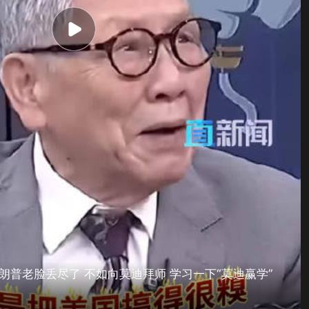
朗普老脸丢尽了 不如向莫迪拜师 学习一下“莫迪赢学”