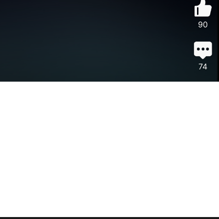
90
74