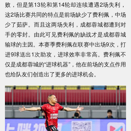
败，但是第13轮和第14轮却连续遭遇2场失利，
这2场比赛共同的特点是前场缺少了费利佩，中场
少了茹萨。而且这两场失利，成都蓉城都遭到对
手的零封。由此可见费利佩的缺战才是成都蓉城
输球的主因。本赛季费利佩在联赛中出场9次，打
进9球送出1次助攻，进球效率非常高。费利佩不
仅是成都蓉城的“进球机器”，他在前场的支点作用
也给队友们创造出了更多的进球机会。