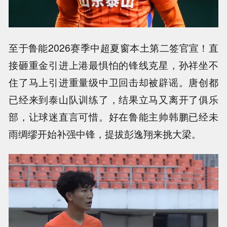
至于鲁能2026赛季中超夏窗本土第二签官宣！直
接砸重金引进上港最惧怕的锋线克星，孙祥坐不
住了马上引进重量级中卫回击却被辟谣。唐创都
已经来到泰山队训练了，结果立马又离开了俱乐
部，让球迷直言可惜。好在鲁能主帅韩鹏已经未
雨绸缪开始补强中锋，提拔彭逸翔来挑大梁。