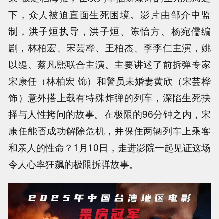
下，众人被迫直面生死困境。影片由邹介中监
制，洪子烜执导，洪子烜、陈怡方、杨宛儒编
剧，林柏宏、宋芸桦、王柏杰、李李仁主演，姚
以缇、蔡凡熙联合主演。主要讲述了前拆弹专家
宋康任（林柏宏 饰）和警员未婚妻黄欣（宋芸桦
饰）意外搭上载有特殊炸弹的列车，深陷生死抉
择与人性拷问的故事。在极限的96分钟之内，宋
康任能否成功解除危机，并保住两辆列车上乘客
和亲人的性命？1月10日，走进影院一起见证这场
令人心率狂飙的极限拆弹故事。