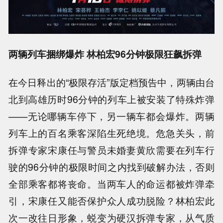
两辆列车捆绑爆炸 林柏宏96分钟极限狂飙拆弹
在今日释出的“极限存活”版定档预告中，两辆由台
北到高雄历时96分钟的列车上被安装了特殊炸弹
——无论哪辆车停下，另一辆车都会爆炸。两辆
列车上的百名乘客深陷生死绝境。危急关头，前
拆弹专家宋康任与警员未婚妻黄欣需要在列车行
驶的96分钟的极限时间之内找到破解办法，否则
全部乘客都将丧命。当两车人的命运都被炸弹牵
引，宋康任又能否保护众人成功脱险？林柏宏此
次一改往日形象，蜕变为硬汉拆弹专家，从气质