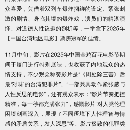
众喜爱，凭借着双列车爆炸捆绑的设定、紧张刺
激的剧情、身临其境的爆炸戏，演员们的精湛演
绎、对道德人性议题的剖析等，
一举拿下2025年
【中国台湾地区电影】票房冠军的佳绩。
11月中旬，影片在2025年中国金鸡百花电影节期
间于厦门进行特别展映，也收获了内地观众的热
情支持，不少观众称赞影片是“《周处除三害》后
最‘对味’的台湾犯罪片”、“一部兼具动作紧张感与
人性反思的电影”，还有观众表示：“影片节奏把控
精准，每一秒都充满张力”，感慨影片“对人类伦理
困境刻画深入，展现了不同语境下人性理智与情
感的矛盾关系，发人深思”等。
影片极致的犯罪类