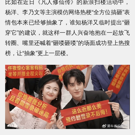
比如在近日《凡人修仙传》的新浪扫楼活动中，
杨洋、李乃文等主演模仿网络热梗“全方位搞砸”表
情包本来已经够抽象了，谁知杨洋又临时提出“砸
穿它”的建议，就这样一群人兴奋地抱在一起放飞
转圈、嘴里还喊着“砸喽砸喽”的场面成功登上热搜
榜，让“抽象”更上一层楼。