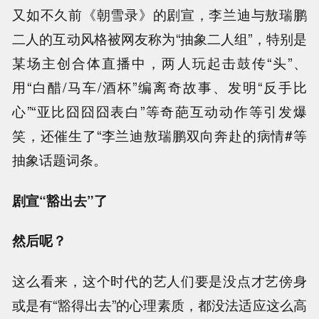
又如不久前《朝雪录》的剧宣，李兰迪与敖瑞鹏
二人的互动风格被网友称为“抽象二人组”，特别是
某场主创合体直播中，两人玩起击鼓传“头”、
用“白醋/马车/酒杯”编离奇故事、发明“反手比
心”“亚比囧囧囧表白”等奇葩互动动作等引发爆
笑，还催生了“李兰迪敖瑞鹏双向奔赴的病情#等
抽象话题词条。
剧宣“豁出去”了
然后呢？
这么看来，这个时代的艺人们要是没点才艺傍身
或是有“豁得出去”的心理素质，都没法适应这么高