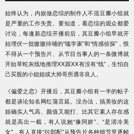
始终认为，内娱做恋综的制作人不混豆瓣小组就
是严重的工作失责。要知道，看恋综的观众都爱
讨论，每逢新恋综开播前后，其豆瓣小组早就开
始埋伏一批嗷嗷待哺的“嗑学家”和“情感侦探”，恨
不得从一个预告片、从节目当事人的一条微博就
开始草蛇灰线地推理XX跟XX有没有“线”，生怕自
己买股的小姐姐或大帅哥所遇非良人。
《偏爱之恋》开播后，其豆瓣小组有一半的帖子
都是谈论知名网红蒲言延。没办法，搞美妆的这
姐确实人气高、颜值又能打、比其它素人存在感
就是高出一截，有人说她“像阿娇”、“是清冷美
女”，有人直接“拉郎配”从预告片各种细节里逐帧