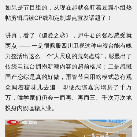
如果是节目组的，从现在起就会盯着豆瓣小组热
帖剪辑后续CP线和定制爆点宣发话题了！
讲真，看了《偏爱之恋》，犀牛君的强烈感受就
两点 —— 一是很佩服四川卫视这种电视台能有魄
力整活出这么一个“大尺度的荒岛恋综”，彰显出了
传统电视台拥抱新潮内容的超前格局；二是感慨
国产恋综是真的好做，甭管节目用啥模式总有观
众闻着糖味儿去追，即便恋综嘉宾塌房了千万
万，嗑学家们仍会一而再、再而三、千次万次地
投身内娱嗑糖大业。