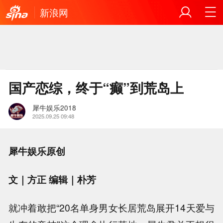
新浪网
国产恋综，终于“癫”到荒岛上
犀牛娱乐2018
2025.09.25 09:48
犀牛娱乐原创
文｜方正 编辑｜朴芳
就冲着敢把“20名单身男女长居荒岛展开14天爱与