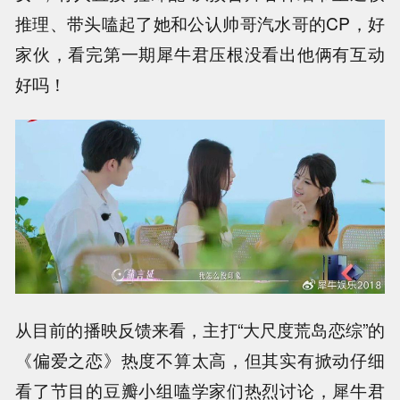
推理、带头嗑起了她和公认帅哥汽水哥的CP，好
家伙，看完第一期犀牛君压根没看出他俩有互动
好吗！
从目前的播映反馈来看，主打“大尺度荒岛恋综”的
《偏爱之恋》热度不算太高，但其实有掀动仔细
看了节目的豆瓣小组嗑学家们热烈讨论，犀牛君