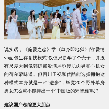
说实话，《偏爱之恋》学《单身即地狱》的“爱情
vs面包生存竞技模式”仅仅只是学了个壳子，并没
有尺度大到像韩综那般满屏弥漫肌肉男和心机女
的荷尔蒙味道。但四川卫视和优酷能选择拥抱这
种模式本身就是一种“进步”，毕竟20个野外单身
男女怎么就不能捧出一个“中国版的宋智雅”呢？
建议国产恋综更大胆点