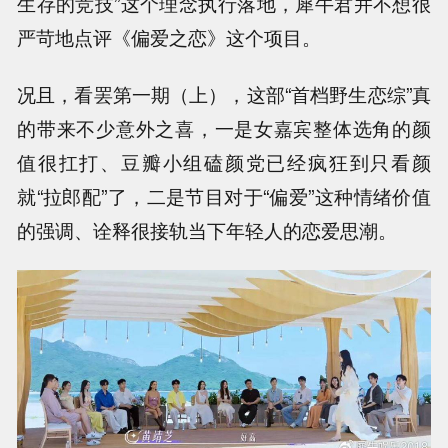
生存的竞技”这个理念执行落地，犀牛君并不想很
严苛地点评《偏爱之恋》这个项目。
况且，看罢第一期（上），这部“首档野生恋综”真
的带来不少意外之喜，一是女嘉宾整体选角的颜
值很扛打、豆瓣小组磕颜党已经疯狂到只看颜
就“拉郎配”了，二是节目对于“偏爱”这种情绪价值
的强调、诠释很接轨当下年轻人的恋爱思潮。