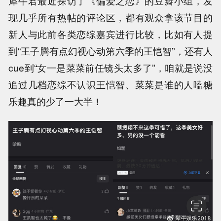
犀牛君最近探访了《偏爱之恋》的豆瓣小组，发
现几乎所有热帖的评论区，都有观众拿该节目的
新人与此前各类恋综嘉宾进行比较，比如有人提
到“王子腾有点幻视心动第六季的王恺智”，还有人
cue到“女一是菜菜前任镜头太多了”，咱就是说没
追过几档恋综不认识王恺智、菜菜是谁的人嗑糖
乐趣真的少了一大半！