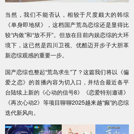
当然，我们不能否认，相较于尺度颇大的韩综
《单身即地狱》，这档国产荒岛恋综还是显得比
较“内敛”和“放不开”。但放在目前内娱恋综的大环
境下，这已然是四川卫视、优酷迈开步子大胆革
新恋综观感的重要一步。
国产恋综也整起“荒岛求生”了？这篇我们将以《偏
爱之恋》的首播内容为切入口，并结合最近各平
台陆续上新的《心动的信号8》《恋爱特别邀请》
《再次心动2》等项目聊聊2025越来越“癫”的恋综
迭代新风向。