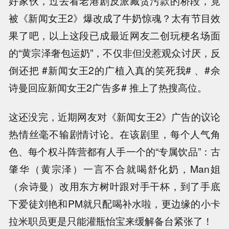
好家伙，过去看老港剧反派藏贪污款的桥段，竟
被《新闻女王2》爆改成了牛奶惊魂？太有节目效
果了吧，以上这段已成最近网友二创玩梗名场面
的“黄宗泽奢包运奶”，不仅非但没惹观众讨厌，反
倒还把 #新闻女王2的广植入真的笑死我# 、#佘
诗曼回应新闻女王2广告多# 推上了热搜高位。
这还没完，近期网友对《新闻女王2》广告的议论
热情丝毫不输剧情讨论。在该剧里，每个人气角
色、每个权斗阵营都有人手一个的“专属饮品”：古
肇华（黄宗泽）一言不合就喝舒化奶，Man姐
（佘诗曼）改用东方树叶跟对手干杯，到了手底
下爱徒刘艳和PM就只配喝补水啦，更边缘的小卡
拉米职员更是只能灌瓶怡宝来缓解备台紧张了！