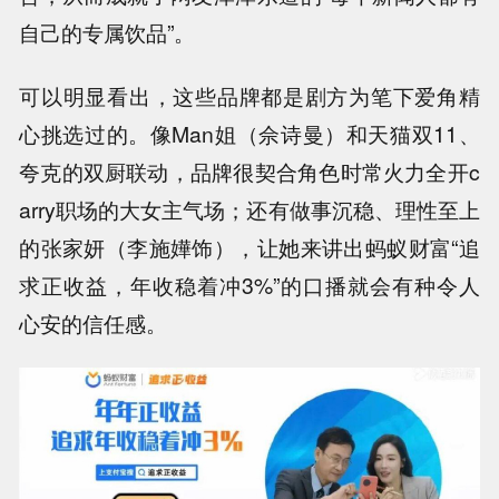
自己的专属饮品”。
可以明显看出，这些品牌都是剧方为笔下爱角精
心挑选过的。像Man姐（佘诗曼）和天猫双11、
夸克的双厨联动，品牌很契合角色时常火力全开c
arry职场的大女主气场；还有做事沉稳、理性至上
的张家妍（李施嬅饰），让她来讲出蚂蚁财富“追
求正收益，年收稳着冲3%”的口播就会有种令人
心安的信任感。