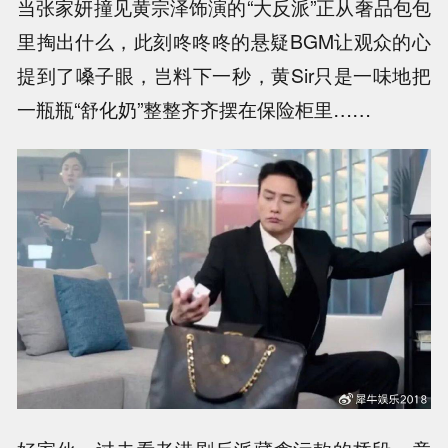
当张家妍撞见黄宗泽饰演的“大反派”正从奢品包包
里掏出什么，此刻咚咚咚的悬疑BGM让观众的心
提到了嗓子眼，岂料下一秒，黄Sir只是一味地把
一瓶瓶“舒化奶”整整齐齐摆在保险柜里……