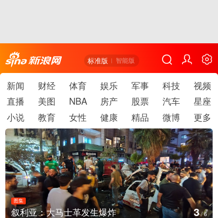
标准版
智能版
新闻
财经
体育
娱乐
军事
科技
视频
直播
美图
NBA
房产
股票
汽车
星座
小说
教育
女性
健康
精品
微博
更多
图集
4
：大马士革发生爆炸
云南弥勒：
/
6