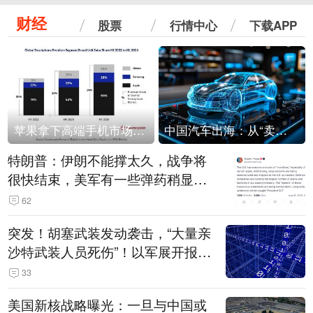
财经
股票
行情中心
下载APP
苹果拿下高端手机市场65%的份额：iPhone 17系列功不可没
中国汽车出海：从“卖出去”到“走进去”
特朗普：伊朗不能撑太久，战争将
很快结束，美军有一些弹药稍显紧
张！伊朗公布拟议的海峡管理文本
62
突发！胡塞武装发动袭击，“大量亲
沙特武装人员死伤”！以军展开报复
性空袭
33
美国新核战略曝光：一旦与中国或