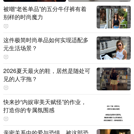
被嘲“老爸单品”的五分牛仔裤有着
别样的时尚魔力
这件极简时尚单品如何实现适配多
元生活场景？
2026夏天最火的鞋，居然是随处可
见的人字拖？
快来抄“内娱审美天赋怪”的作业，
打造你的专属氛围感
亲密关系中的爱与恐惧，被这部恐