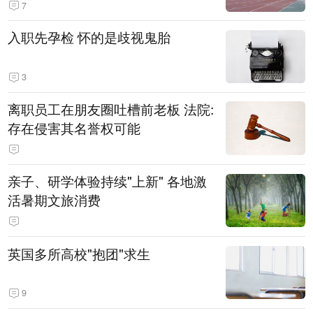
7
入职先孕检 怀的是歧视鬼胎
3
离职员工在朋友圈吐槽前老板 法院:
存在侵害其名誉权可能
亲子、研学体验持续"上新" 各地激
活暑期文旅消费
英国多所高校"抱团"求生
9