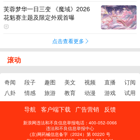
芙蓉梦华一日三变 《魔域》2026
花魁赛主题及限定外观首曝
点击查看更多
滚动
奇闻
段子
趣图
美文
视频
直播
订阅
八卦
情感
旅游
教育
动漫
游戏
试用
导航
客户端下载
广告营销
反馈
新浪网违法和不良信息举报电话：400-052-0066
违法和不良信息举报中心
(京)网药械信息备字（2024）第 00220 号