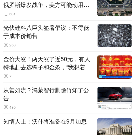
俄罗斯爆发战争，美方可能动用战
术核武器
631
光伏硅料八巨头签署倡议：不得低
于成本价销售
258
金价大涨！两天涨了近50元，有人
特地赶去选镯子和金条，“我想着买
起来可以保值，小批量进一些货”
7
从善如流？鸿蒙智行删除竹知了公
告
480
知情人士：沃什将准备在9月加息