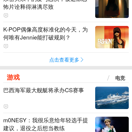
怖片诠释得淋漓尽致
K-POP偶像高度标准化的今天，为
何唯有Jennie能打破规则？
点击查看更多
游戏
电竞
巴西海军最大舰艇将承办CS赛事
m0NESY：我很乐意给年轻选手提
建议，退役之后想当教练