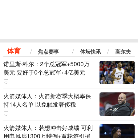
体育
焦点赛事
体坛快讯
高尔夫
诺里斯·科尔：2个总冠军+5000万
美元 要好于0个总冠军+4亿美元
火箭媒体人：火箭新赛季大概率保
持14人名单 以免触发奢侈税
火箭媒体人：若想冲击好成绩 可利
用电风扇1300万特例+首轮签引援