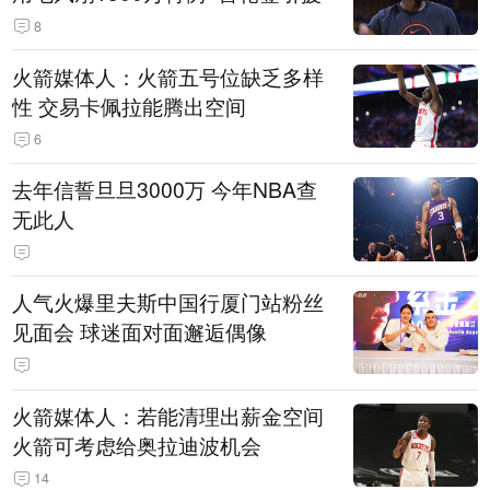
8
火箭媒体人：火箭五号位缺乏多样
性 交易卡佩拉能腾出空间
6
去年信誓旦旦3000万 今年NBA查
无此人
人气火爆里夫斯中国行厦门站粉丝
见面会 球迷面对面邂逅偶像
火箭媒体人：若能清理出薪金空间
火箭可考虑给奥拉迪波机会
14