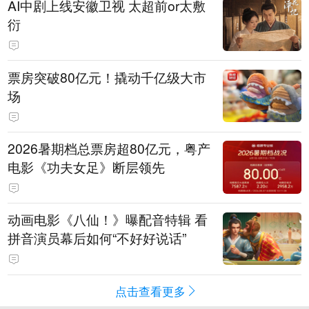
AI中剧上线安徽卫视 太超前or太敷
衍
票房突破80亿元！撬动千亿级大市
场
2026暑期档总票房超80亿元，粤产
电影《功夫女足》断层领先
动画电影《八仙！》曝配音特辑 看
拼音演员幕后如何“不好好说话”
点击查看更多