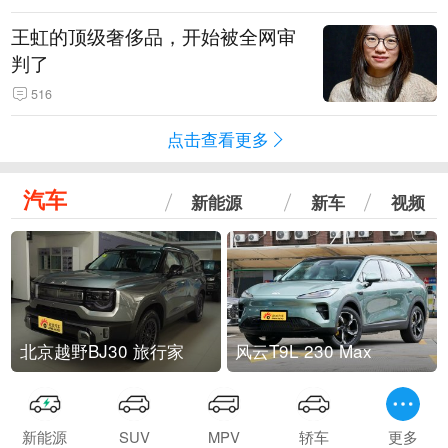
王虹的顶级奢侈品，开始被全网审
判了
516
点击查看更多
汽车
新能源
新车
视频
北京越野BJ30 旅行家
风云T9L 230 Max
新能源
SUV
MPV
轿车
更多