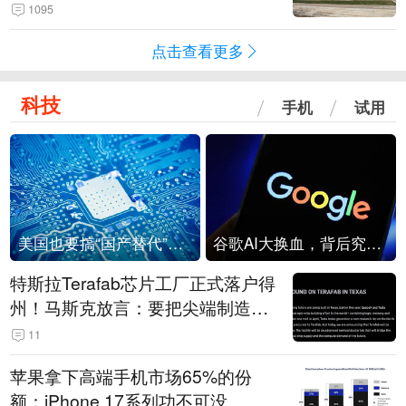
1095
点击查看更多
科技
手机
试用
美国也要搞“国产替代”？先算清三笔账
谷歌AI大换血，背后究竟发生了什么？
特斯拉Terafab芯片工厂正式落户得
州！马斯克放言：要把尖端制造带
回美国
11
苹果拿下高端手机市场65%的份
额：iPhone 17系列功不可没