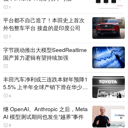
1
平台都不自己造了！本田史上首次
外包整车平台 接盘的是印度公司
7
字节跳动推出大模型SeedRealtime
国产算力逻辑有望持续加强
丰田汽车净利或三连跌本财年预降1
5.5% 上半年全球产销下滑在华少卖
14.3万辆
4
继 OpenAI、Anthropic 之后，Meta
AI 模型测试期间也发生“越界”事件
9