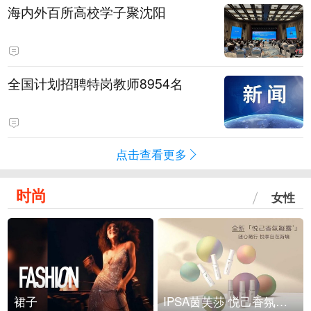
海内外百所高校学子聚沈阳
全国计划招聘特岗教师8954名
点击查看更多
时尚
女性
裙子
IPSA茵芙莎 悦己香氛凝露上市