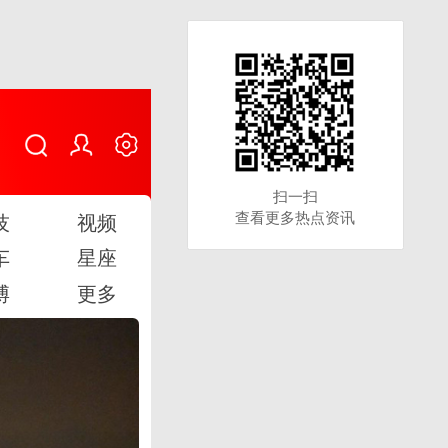
扫一扫
扫一扫
查看更多热点资讯
查看更多热点资讯
技
视频
车
星座
博
更多