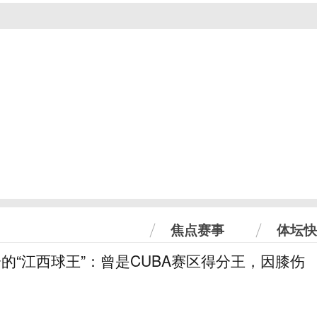
焦点赛事
体坛快
分的“江西球王”：曾是CUBA赛区得分王，因膝伤