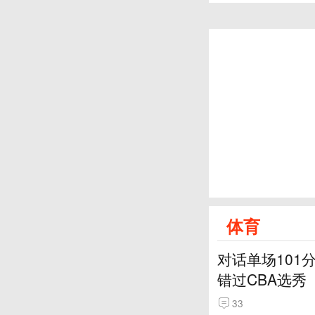
体育
对话单场101
错过CBA选秀
33