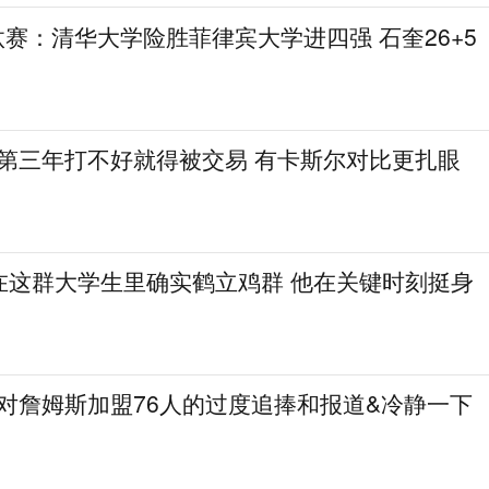
L淘汰赛：清华大学险胜菲律宾大学进四强 石奎26+5
德第三年打不好就得被交易 有卡斯尔对比更扎眼
在这群大学生里确实鹤立鸡群 他在关键时刻挺身
了对詹姆斯加盟76人的过度追捧和报道&冷静一下