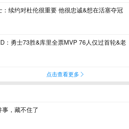
士：续约对杜伦很重要 他很忠诚&想在活塞夺冠
D：勇士73胜&库里全票MVP 76人仅过首轮&老
点击查看更多
件事，藏不住了