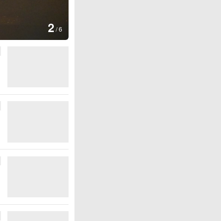
图集
2
美国：肯尼迪宣布医疗改革新举
/
6