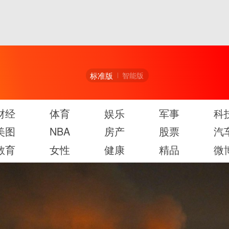
标准版
智能版
财经
体育
娱乐
军事
科
美图
NBA
房产
股票
汽
教育
女性
健康
精品
微