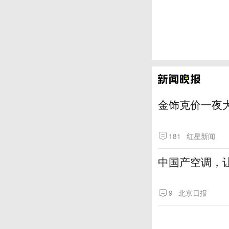
金饰克价一夜大
181
红星新闻
中国产空调，让
9
北京日报