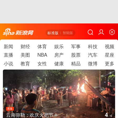
标准版
智能版
新闻
财经
体育
娱乐
军事
科技
视频
直播
美图
NBA
房产
股票
汽车
星座
小说
教育
女性
健康
精品
微博
更多
图集
5
江西铅山：千灯点亮葛仙村
/
6