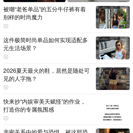
被嘲“老爸单品”的五分牛仔裤有着
别样的时尚魔力
这件极简时尚单品如何实现适配多
元生活场景？
2026夏天最火的鞋，居然是随处可
见的人字拖？
快来抄“内娱审美天赋怪”的作业，
打造你的专属氛围感
亲密关系中的爱与恐惧，被这部恐