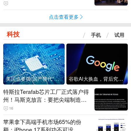
点击查看更多
科技
手机
试用
美国也要搞“国产替代”？先算清三笔账
谷歌AI大换血，背后究竟发生了什么？
特斯拉Terafab芯片工厂正式落户得
州！马斯克放言：要把尖端制造带
回美国
16
苹果拿下高端手机市场65%的份
额：iPhone 17系列功不可没