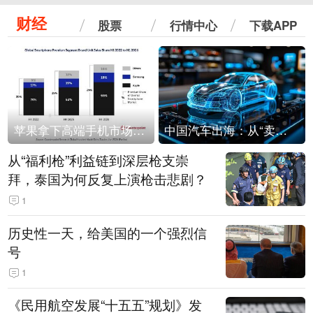
财经
股票
行情中心
下载APP
苹果拿下高端手机市场65%的份额：iPhone 17系列功不可没
中国汽车出海：从“卖出去”到“走进去”
从“福利枪”利益链到深层枪支崇
拜，泰国为何反复上演枪击悲剧？
1
历史性一天，给美国的一个强烈信
号
1
《民用航空发展“十五五”规划》发