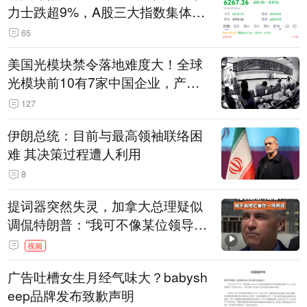
力士跌超9%，A股三大指数集体低
开
65
美国光模块禁令落地难度大！全球
光模块前10有7家中国企业，产业
界人士：想“脱钩”并不容易
127
伊朗总统：目前与最高领袖联络困
难 其决策过程遭人利用
8
提词器突然失灵，加拿大总理疑似
调侃特朗普：“我可不像某位领导
人，把这当成一场阴谋”，全场哄笑
视频
广告吐槽女生月经气味大？babysh
eep品牌发布致歉声明