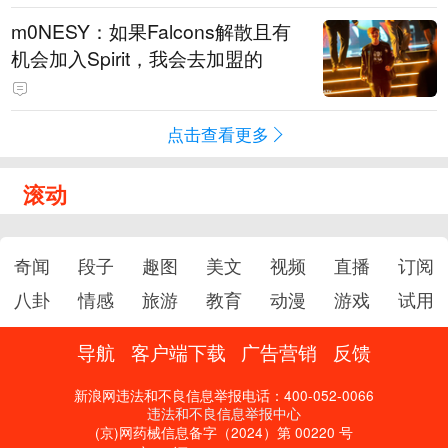
m0NESY：如果Falcons解散且有
机会加入Spirit，我会去加盟的
点击查看更多
滚动
奇闻
段子
趣图
美文
视频
直播
订阅
八卦
情感
旅游
教育
动漫
游戏
试用
导航
客户端下载
广告营销
反馈
新浪网违法和不良信息举报电话：400-052-0066
违法和不良信息举报中心
(京)网药械信息备字（2024）第 00220 号