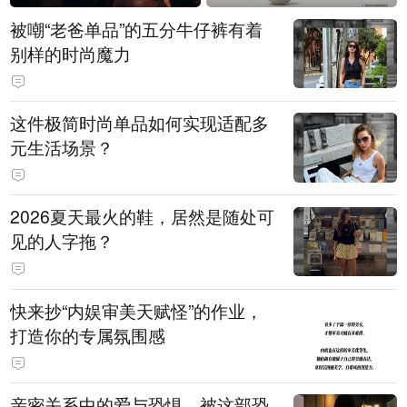
被嘲“老爸单品”的五分牛仔裤有着
别样的时尚魔力
这件极简时尚单品如何实现适配多
元生活场景？
2026夏天最火的鞋，居然是随处可
见的人字拖？
快来抄“内娱审美天赋怪”的作业，
打造你的专属氛围感
亲密关系中的爱与恐惧，被这部恐