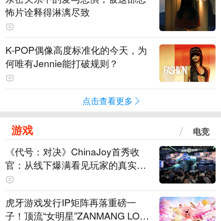
怖片诠释得淋漓尽致
K-POP偶像高度标准化的今天，为
何唯有Jennie能打破规则？
点击查看更多
游戏
电竞
《代号：对决》ChinaJoy首秀收
官：从线下爆满看见玩家的真实期
待
虎牙游戏发行IP矩阵再落重磅一
子！顶流“女明星”ZANMANG LOO