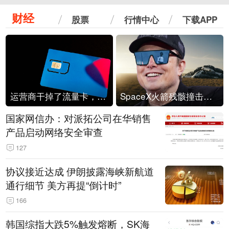
财经
股票
行情中心
下载APP
运营商干掉了流量卡，他们真的玩不起了
SpaceX火箭残骸撞击月球
国家网信办：对派拓公司在华销售
产品启动网络安全审查
127
协议接近达成 伊朗披露海峡新航道
通行细节 美方再提“倒计时”
166
韩国综指大跌5%触发熔断，SK海