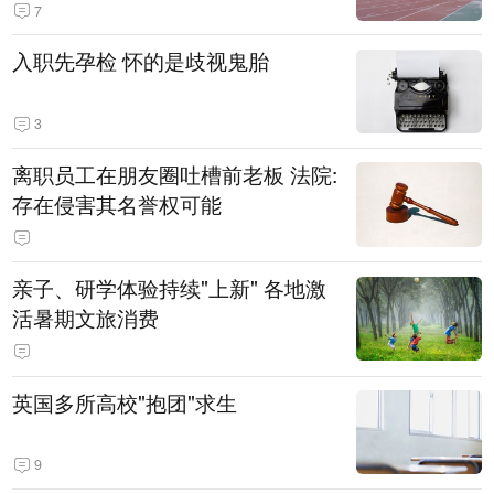
7
入职先孕检 怀的是歧视鬼胎
3
离职员工在朋友圈吐槽前老板 法院:
存在侵害其名誉权可能
亲子、研学体验持续"上新" 各地激
活暑期文旅消费
英国多所高校"抱团"求生
9