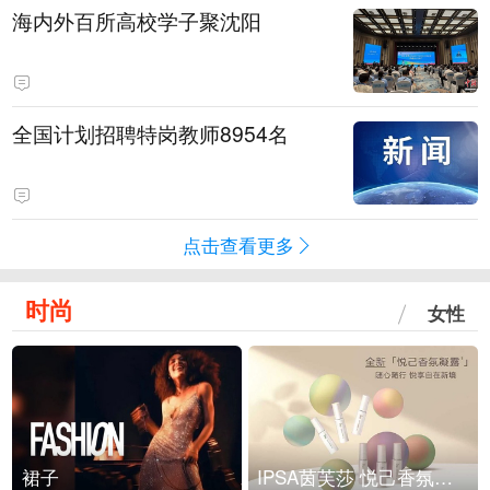
海内外百所高校学子聚沈阳
全国计划招聘特岗教师8954名
点击查看更多
时尚
女性
裙子
IPSA茵芙莎 悦己香氛凝露上市