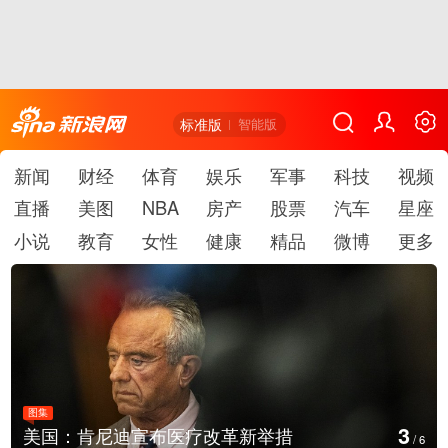
标准版
智能版
新闻
财经
体育
娱乐
军事
科技
视频
直播
美图
NBA
房产
股票
汽车
星座
小说
教育
女性
健康
精品
微博
更多
图集
4
美国：肯尼迪宣布医疗改革新举措
/
6