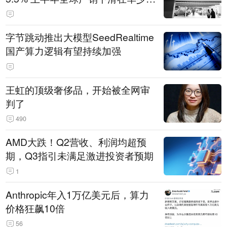
14.3万辆
字节跳动推出大模型SeedRealtime
国产算力逻辑有望持续加强
王虹的顶级奢侈品，开始被全网审
判了
490
AMD大跌！Q2营收、利润均超预
期，Q3指引未满足激进投资者预期
1
Anthropic年入1万亿美元后，算力
价格狂飙10倍
56