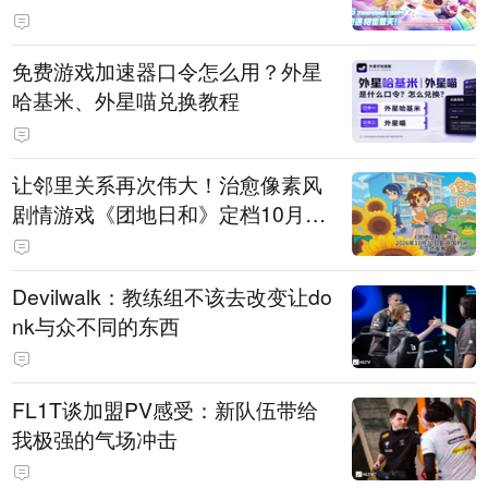
PY 正版3D消除手游《消消奇遇》
惊喜曝光
免费游戏加速器口令怎么用？外星
哈基米、外星喵兑换教程
让邻里关系再次伟大！治愈像素风
剧情游戏《团地日和》定档10月30
日发售
Devilwalk：教练组不该去改变让do
nk与众不同的东西
FL1T谈加盟PV感受：新队伍带给
我极强的气场冲击