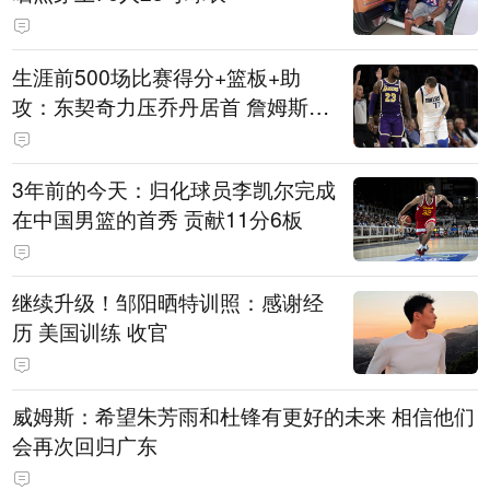
生涯前500场比赛得分+篮板+助
攻：东契奇力压乔丹居首 詹姆斯第
六
3年前的今天：归化球员李凯尔完成
在中国男篮的首秀 贡献11分6板
继续升级！邹阳晒特训照：感谢经
历 美国训练 收官
威姆斯：希望朱芳雨和杜锋有更好的未来 相信他们
会再次回归广东