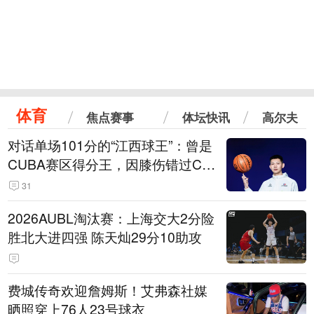
体育
焦点赛事
体坛快讯
高尔夫
对话单场101分的“江西球王”：曾是
CUBA赛区得分王，因膝伤错过CB
A选秀
31
2026AUBL淘汰赛：上海交大2分险
胜北大进四强 陈天灿29分10助攻
费城传奇欢迎詹姆斯！艾弗森社媒
晒照穿上76人23号球衣