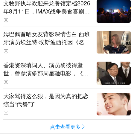
文牧野执导欢迎来龙餐馆定档2026
年8月11日，IMAX战争美食喜剧温
情上映
姆巴佩首晒女友背影深情告白 西班
牙演员埃丝特·埃斯波西托因《名校
风暴》走红
香港资深填词人、演员黎彼得逝
世，曾参演多部周星驰电影，《财
神到》由他填词
大家骂得这么狠，是因为真的把恋
综当“代餐”了
点击查看更多