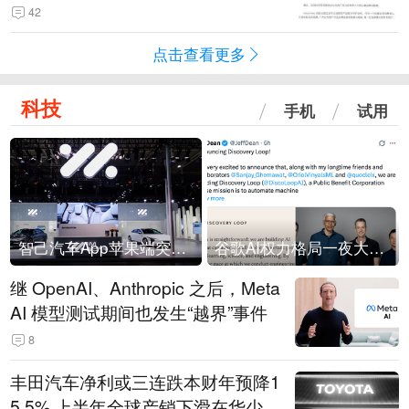
42
点击查看更多
科技
手机
试用
智己汽车App苹果端突然“下架”
谷歌AI权力格局一夜大洗牌
继 OpenAI、Anthropic 之后，Meta
AI 模型测试期间也发生“越界”事件
8
丰田汽车净利或三连跌本财年预降1
5.5% 上半年全球产销下滑在华少卖