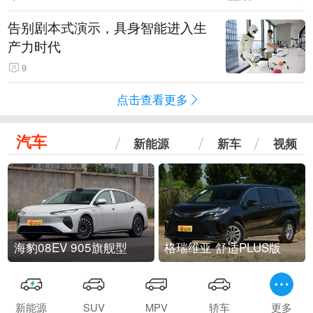
告别剧本式演示，具身智能进入生
产力时代
9
点击查看更多
汽车
新能源
新车
视频
海豹08EV 905旗舰型
格瑞维亚 舒适PLUS版
新能源
SUV
MPV
轿车
更多