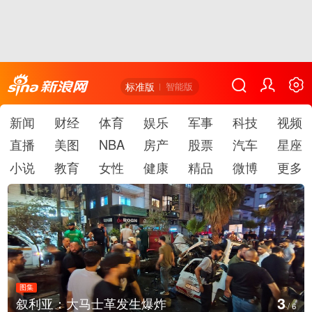
标准版
智能版
新闻
财经
体育
娱乐
军事
科技
视频
直播
美图
NBA
房产
股票
汽车
星座
小说
教育
女性
健康
精品
微博
更多
图集
4
云南弥勒：欢庆火把节
/
6