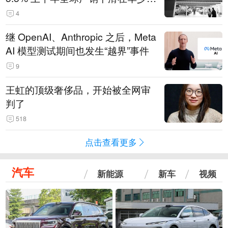
14.3万辆
4
继 OpenAI、Anthropic 之后，Meta
AI 模型测试期间也发生“越界”事件
9
王虹的顶级奢侈品，开始被全网审
判了
518
点击查看更多
汽车
新能源
新车
视频