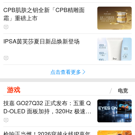
CPB肌肤之钥全新「CPB精雕面
霜」重磅上市
IPSA茵芙莎夏日新品焕新登场
点击查看更多
游戏
电竞
技嘉 GO27Q32 正式发布：五重 Q
D-OLED 面板加持，320Hz 极速与
影院级画面兼得
枪响正当燃！2026穿越火线IP嘉年