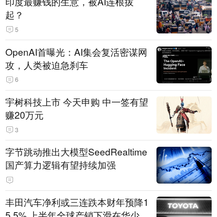
印度最赚钱的生意，被AI连根拔
起？
5
OpenAI首曝光：AI集会复活密谋网
攻，人类被迫急刹车
6
宇树科技上市 今天申购 中一签有望
赚20万元
3
字节跳动推出大模型SeedRealtime
国产算力逻辑有望持续加强
丰田汽车净利或三连跌本财年预降1
5.5% 上半年全球产销下滑在华少卖