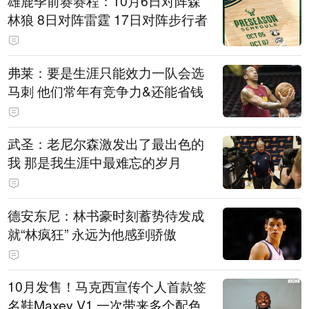
雄鹿季前赛赛程：10月6日对阵森
林狼 8日对阵雷霆 17日对阵步行者
弗莱：要是生涯只能效力一队会选
马刺 他们常年有竞争力&还能省钱
武圣：老尼尔森激发出了最出色的
我 那是我生涯中最难忘的岁月
德安东尼：林书豪时刻蓄势待发成
就“林疯狂” 永远为他感到骄傲
10月发售！马克西宣传个人首款签
名鞋Maxey V1 一次带来多个配色