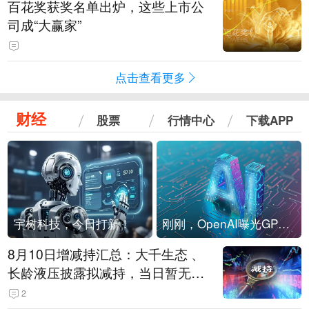
百花奖获奖名单出炉，这些上市公
司成“大赢家”
点击查看更多
财经
股票
行情中心
下载APP
宇树科技，今日打新！
刚刚，OpenAI曝光GPT-6！传10万亿参数，8月强行发布
8月10日增减持汇总：大千生态 、
长龄液压披露拟减持，当日暂无A
股增持（表）
2