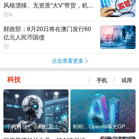
风格漂移、无资质“大V”带货，机构
被暂停新产品注册3个月
5
财政部：8月20日将在澳门发行60
亿元人民币国债
点击查看更多
科技
手机
试用
宇树科技，今日打新！
刚刚，OpenAI曝光GPT-6！传10万亿参数，8月强行发布