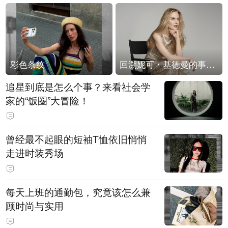
彩色条纹
回溯妮可・基德曼的事业轨迹
追星到底是怎么个事？来看社会学
家的“饭圈”大冒险！
曾经最不起眼的短袖T恤依旧悄悄
走进时装秀场
每天上班的通勤包，究竟该怎么兼
顾时尚与实用