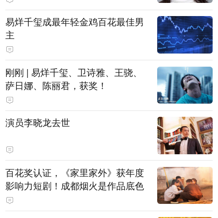
易烊千玺成最年轻金鸡百花最佳男
主
刚刚 | 易烊千玺、卫诗雅、王骁、
萨日娜、陈丽君，获奖！
演员李晓龙去世
百花奖认证，《家里家外》获年度
影响力短剧！成都烟火是作品底色