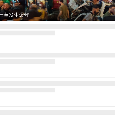
图集
云南弥勒：欢庆火把节