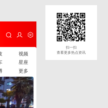
扫一扫
扫一扫
查看更多热点资讯
查看更多热点资讯
技
视频
车
星座
博
更多