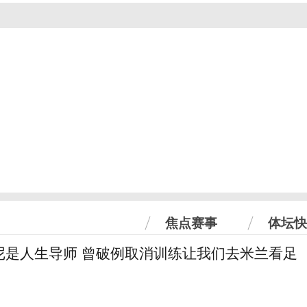
焦点赛事
体坛快
尼是人生导师 曾破例取消训练让我们去米兰看足