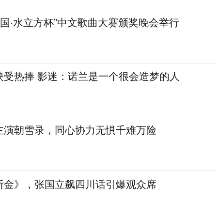
化中国·水立方杯”中文歌曲大赛颁奖晚会举行
映受热捧 影迷：诺兰是一个很会造梦的人
主演朝雪录，同心协力无惧千难万险
断金》，张国立飙四川话引爆观众席