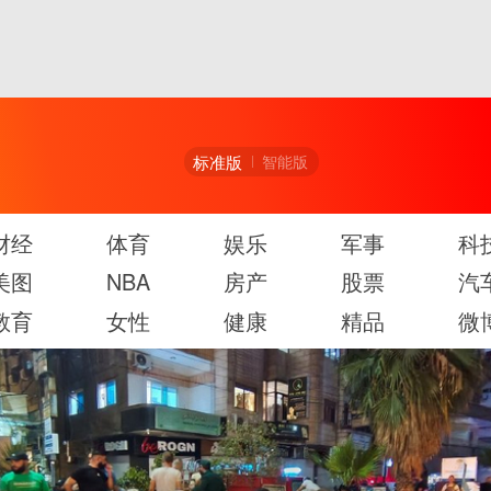
标准版
智能版
财经
体育
娱乐
军事
科
美图
NBA
房产
股票
汽
教育
女性
健康
精品
微