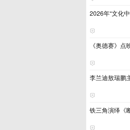
2026年“文
《奥德赛》点
李兰迪敖瑞鹏
铁三角演绎《