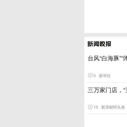
台风“白海豚”
0
新华社
三万家门店，“
10
新浪财经头条