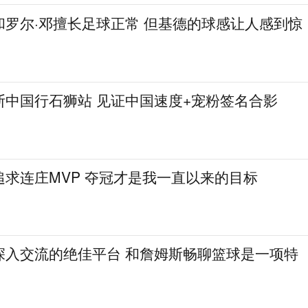
和罗尔·邓擅长足球正常 但基德的球感让人感到惊
斯中国行石狮站 见证中国速度+宠粉签名合影
求连庄MVP 夺冠才是我一直以来的目标
深入交流的绝佳平台 和詹姆斯畅聊篮球是一项特