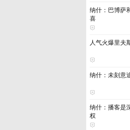
纳什：巴博萨
喜
人气火爆里夫
纳什：未刻意追
纳什：播客是
权