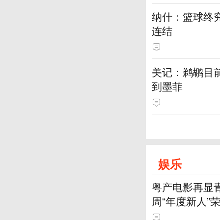
纳什：篮球终
连结
美记：鹈鹕目
到墨菲
娱乐
粤产电影再显
周“年度新人”