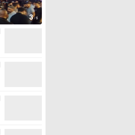
图集
4
江西铅山：千灯
/
6