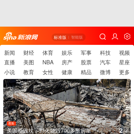
标准版
智能版
新闻
财经
体育
娱乐
军事
科技
视频
直播
美图
NBA
房产
股票
汽车
星座
小说
教育
女性
健康
精品
微博
更多
图集
2
美国斯波坎：野火烧毁700多所房屋
/
6