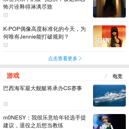
怖片诠释得淋漓尽致
K-POP偶像高度标准化的今天，为
何唯有Jennie能打破规则？
点击查看更多
游戏
电竞
巴西海军最大舰艇将承办CS赛事
m0NESY：我很乐意给年轻选手提
建议，退役之后想当教练