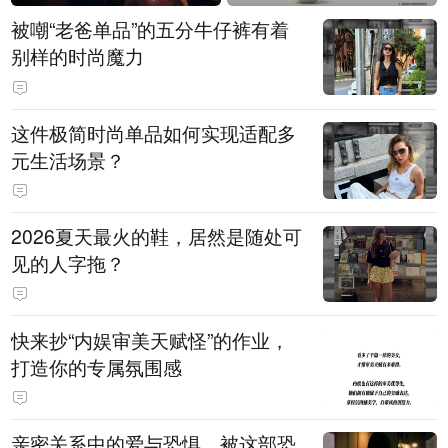
被嘲“老爸单品”的五分牛仔裤有着
别样的时尚魔力
这件极简时尚单品如何实现适配多
元生活场景？
2026夏天最火的鞋，居然是随处可
见的人字拖？
快来抄“内娱审美天赋怪”的作业，
打造你的专属氛围感
亲密关系中的爱与恐惧，被这部恐