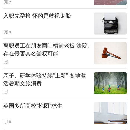
7
入职先孕检 怀的是歧视鬼胎
3
离职员工在朋友圈吐槽前老板 法院:
存在侵害其名誉权可能
亲子、研学体验持续"上新" 各地激
活暑期文旅消费
英国多所高校"抱团"求生
9