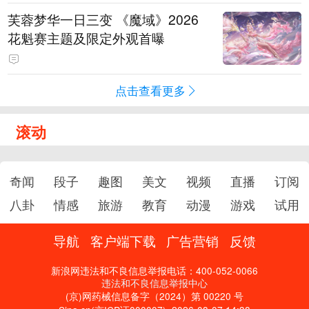
芙蓉梦华一日三变 《魔域》2026
花魁赛主题及限定外观首曝
点击查看更多
滚动
奇闻
段子
趣图
美文
视频
直播
订阅
八卦
情感
旅游
教育
动漫
游戏
试用
导航
客户端下载
广告营销
反馈
新浪网违法和不良信息举报电话：400-052-0066
违法和不良信息举报中心
(京)网药械信息备字（2024）第 00220 号