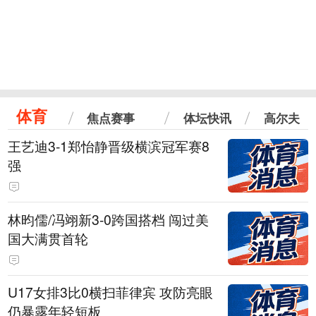
体育
焦点赛事
体坛快讯
高尔夫
王艺迪3-1郑怡静晋级横滨冠军赛8
强
林昀儒/冯翊新3-0跨国搭档 闯过美
国大满贯首轮
U17女排3比0横扫菲律宾 攻防亮眼
仍暴露年轻短板