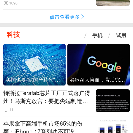
1098
点击查看更多
科技
手机
试用
美国也要搞“国产替代”？先算清三笔账
谷歌AI大换血，背后究竟发生了什么？
特斯拉Terafab芯片工厂正式落户得
州！马斯克放言：要把尖端制造带
回美国
11
苹果拿下高端手机市场65%的份
额：iPhone 17系列功不可没