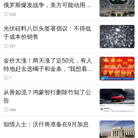
俄罗斯爆发战争，美方可能动用战
术核武器
632
光伏硅料八巨头签署倡议：不得低
于成本价销售
261
金价大涨！两天涨了近50元，有人
特地赶去选镯子和金条，“我想着买
起来可以保值，小批量进一些货”
7
从善如流？鸿蒙智行删除竹知了公
告
486
知情人士：沃什将准备在9月加息