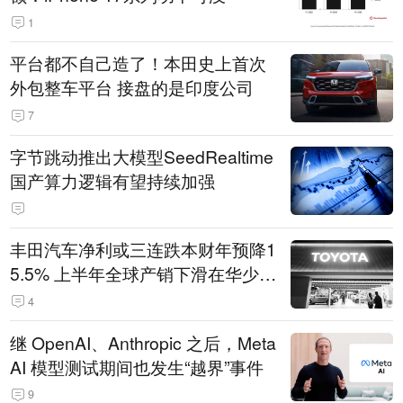
1
平台都不自己造了！本田史上首次
外包整车平台 接盘的是印度公司
7
字节跳动推出大模型SeedRealtime
国产算力逻辑有望持续加强
丰田汽车净利或三连跌本财年预降1
5.5% 上半年全球产销下滑在华少卖
14.3万辆
4
继 OpenAI、Anthropic 之后，Meta
AI 模型测试期间也发生“越界”事件
9