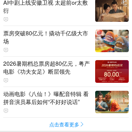
AI中剧上线安徽卫视 太超前or太敷
衍
票房突破80亿元！撬动千亿级大市
场
2026暑期档总票房超80亿元，粤产
电影《功夫女足》断层领先
动画电影《八仙！》曝配音特辑 看
拼音演员幕后如何“不好好说话”
点击查看更多