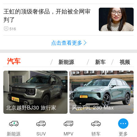
王虹的顶级奢侈品，开始被全网审
判了
516
点击查看更多
汽车
新能源
新车
视频
北京越野BJ30 旅行家
风云T9L 230 Max
新能源
SUV
MPV
轿车
更多