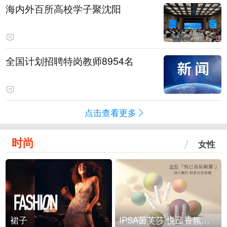
海内外百所高校学子聚沈阳
全国计划招聘特岗教师8954名
点击查看更多
时尚
女性
裙子
IPSA茵芙莎 悦己香氛凝露上市