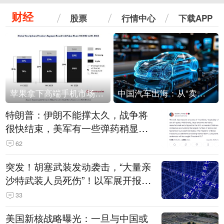
财经
股票
行情中心
下载APP
苹果拿下高端手机市场65%的份额：iPhone 17系列功不可没
中国汽车出海：从“卖出去”到“走进去”
特朗普：伊朗不能撑太久，战争将
很快结束，美军有一些弹药稍显紧
张！伊朗公布拟议的海峡管理文本
62
突发！胡塞武装发动袭击，“大量亲
沙特武装人员死伤”！以军展开报复
性空袭
33
美国新核战略曝光：一旦与中国或