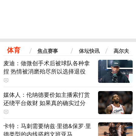
体育
焦点赛事
体坛快讯
高尔夫
麦迪：做微创手术后被球队各种拿
捏 热情被消磨殆尽所以选择退役
媒体人：伦纳德要价如主播索打赏
还绕平台敛财 如果真的确实过分
卡特：马刺需要纳兹·里德&保罗·里
德类型的内线搭档文班亚马