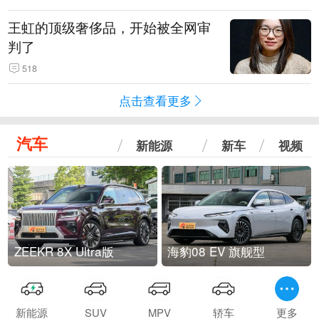
王虹的顶级奢侈品，开始被全网审
判了
518
点击查看更多
汽车
新能源
新车
视频
ZEEKR 8X Ultra版
海豹08 EV 旗舰型
新能源
SUV
MPV
轿车
更多