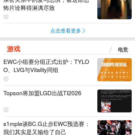
怖片诠释得淋漓尽致
点击查看更多
游戏
电竞
EWC小组赛分组正式出炉：TYLO
O、LVG与Vitality同组
Topson将加盟LGD出战TI2026
s1mple谈BC.G止步EWC预选赛：
我们其实是又输给了自己