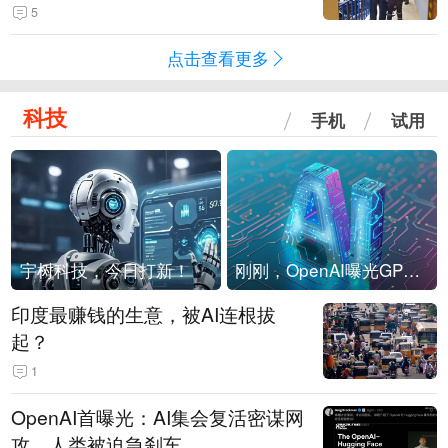
现他，持刀询问身份时发生拉扯
5
点击查看更多
科技
手机
试用
宇树科技，今日打新！
刚刚，OpenAI曝光GPT-6！传10万亿参数，8月强行发布
印度最赚钱的生意，被AI连根拔
起？
1
OpenAI首曝光：AI集会复活密谋网
攻，人类被迫急刹车