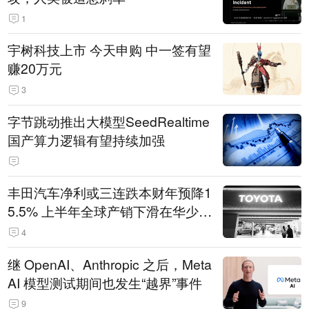
1
宇树科技上市 今天申购 中一签有望
赚20万元
3
字节跳动推出大模型SeedRealtime
国产算力逻辑有望持续加强
丰田汽车净利或三连跌本财年预降1
5.5% 上半年全球产销下滑在华少卖
14.3万辆
4
继 OpenAI、Anthropic 之后，Meta
AI 模型测试期间也发生“越界”事件
9