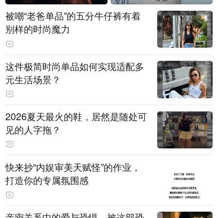
被嘲“老爸单品”的五分牛仔裤有着
别样的时尚魔力
这件极简时尚单品如何实现适配多
元生活场景？
2026夏天最火的鞋，居然是随处可
见的人字拖？
快来抄“内娱审美天赋怪”的作业，
打造你的专属氛围感
亲密关系中的爱与恐惧，被这部恐