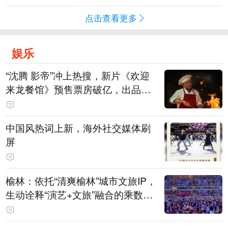
点击查看更多
娱乐
“沈腾 影帝”冲上热搜，新片《欢迎
来龙餐馆》预售票房破亿，出品方
股价大涨！沈腾主演电影票房已破4
15亿元
中国风热词上新，海外社交媒体刷
屏
榆林：依托“清爽榆林”城市文旅IP，
生动诠释“演艺+文旅”融合的乘数效
应