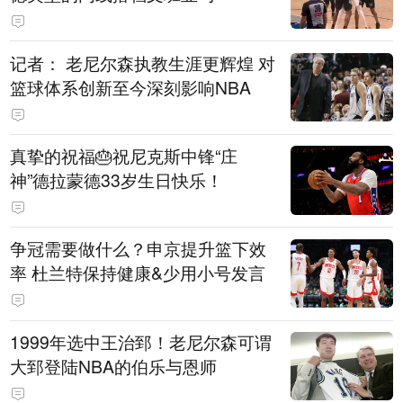
记者： 老尼尔森执教生涯更辉煌 对
篮球体系创新至今深刻影响NBA
真挚的祝福🎂祝尼克斯中锋“庄
神”德拉蒙德33岁生日快乐！
争冠需要做什么？申京提升篮下效
率 杜兰特保持健康&少用小号发言
1999年选中王治郅！老尼尔森可谓
大郅登陆NBA的伯乐与恩师