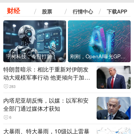
财经
股票
行情中心
下载APP
宇树科技，今日打新！
刚刚，OpenAI曝光GPT-6！传10万亿参数，8月强行发布
特朗普暗示：相比于重新对伊朗发
动大规模军事行动 他更倾向于加大
经济施压
283
内塔尼亚胡反悔，以媒：以军和安
全部门通过媒体才获知
6
大暴雨、特大暴雨，10级以上雷暴