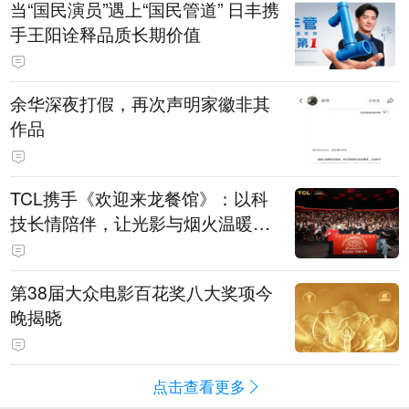
当“国民演员”遇上“国民管道” 日丰携
手王阳诠释品质长期价值
余华深夜打假，再次声明家徽非其
作品
TCL携手《欢迎来龙餐馆》：以科
技长情陪伴，让光影与烟火温暖生
活
第38届大众电影百花奖八大奖项今
晚揭晓
点击查看更多