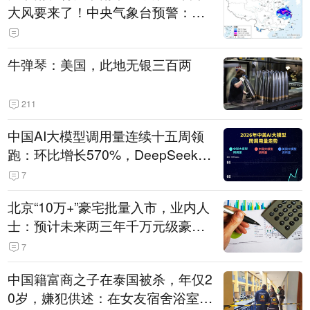
大风要来了！中央气象台预警：今
天到明天，浙江、安徽有特大暴雨
牛弹琴：美国，此地无银三百两
211
中国AI大模型调用量连续十五周领
跑：环比增长570%，DeepSeek-V
4-Flash正式版登顶！MiniMax M
7
3、阶跃星辰Step 3.7 Flash跌出榜
北京“10万+”豪宅批量入市，业内人
单
士：预计未来两三年千万元级豪宅
潜在供应达万套！谁在买单？
7
中国籍富商之子在泰国被杀，年仅2
0岁，嫌犯供述：在女友宿舍浴室发