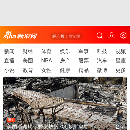
标准版
智能版
新闻
财经
体育
娱乐
军事
科技
视频
直播
美图
NBA
房产
股票
汽车
星座
小说
教育
女性
健康
精品
微博
更多
图集
2
美国斯波坎：野火烧毁700多所房屋
/
6