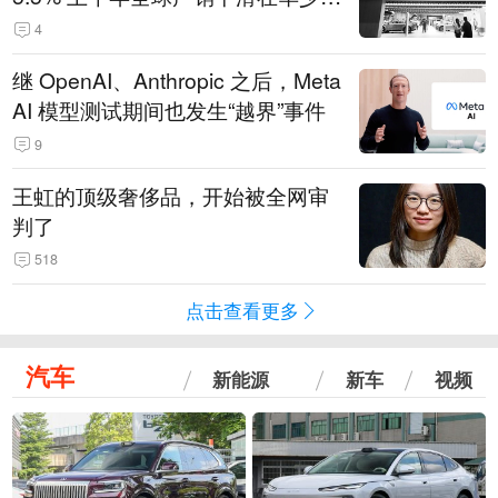
14.3万辆
4
继 OpenAI、Anthropic 之后，Meta
AI 模型测试期间也发生“越界”事件
9
王虹的顶级奢侈品，开始被全网审
判了
518
点击查看更多
汽车
新能源
新车
视频