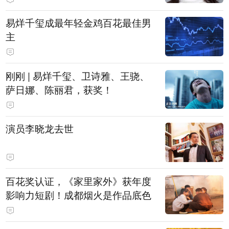
易烊千玺成最年轻金鸡百花最佳男
主
刚刚 | 易烊千玺、卫诗雅、王骁、
萨日娜、陈丽君，获奖！
演员李晓龙去世
百花奖认证，《家里家外》获年度
影响力短剧！成都烟火是作品底色