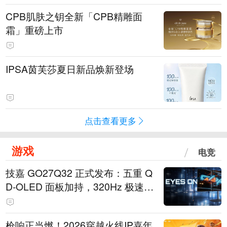
CPB肌肤之钥全新「CPB精雕面
霜」重磅上市
IPSA茵芙莎夏日新品焕新登场
点击查看更多
游戏
电竞
技嘉 GO27Q32 正式发布：五重 Q
D-OLED 面板加持，320Hz 极速与
影院级画面兼得
枪响正当燃！2026穿越火线IP嘉年