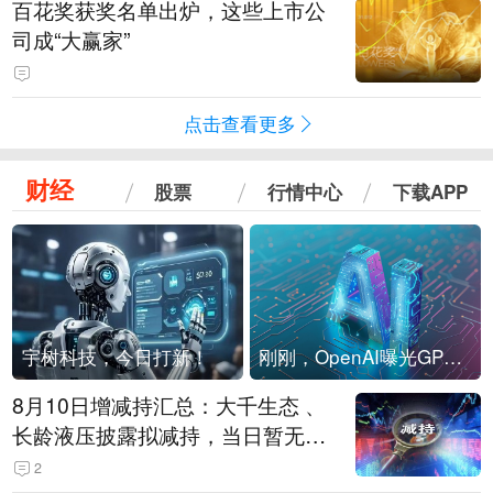
百花奖获奖名单出炉，这些上市公
司成“大赢家”
点击查看更多
财经
股票
行情中心
下载APP
宇树科技，今日打新！
刚刚，OpenAI曝光GPT-6！传10万亿参数，8月强行发布
8月10日增减持汇总：大千生态 、
长龄液压披露拟减持，当日暂无A
股增持（表）
2