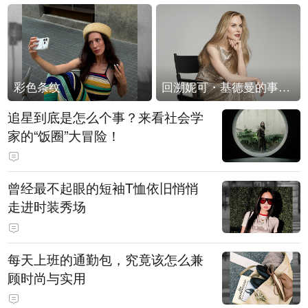
彩色条纹
回溯妮可・基德曼的事业轨迹
追星到底是怎么个事？来看社会学
家的“饭圈”大冒险！
曾经最不起眼的短袖T恤依旧悄悄
走进时装秀场
每天上班的通勤包，究竟该怎么兼
顾时尚与实用