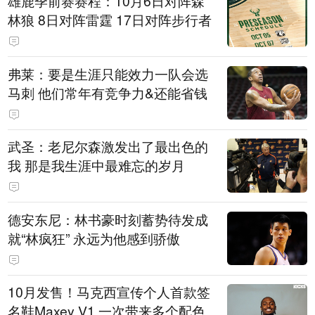
雄鹿季前赛赛程：10月6日对阵森
林狼 8日对阵雷霆 17日对阵步行者
弗莱：要是生涯只能效力一队会选
马刺 他们常年有竞争力&还能省钱
武圣：老尼尔森激发出了最出色的
我 那是我生涯中最难忘的岁月
德安东尼：林书豪时刻蓄势待发成
就“林疯狂” 永远为他感到骄傲
10月发售！马克西宣传个人首款签
名鞋Maxey V1 一次带来多个配色