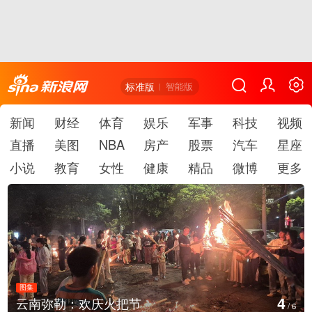
标准版
智能版
新闻
财经
体育
娱乐
军事
科技
视频
直播
美图
NBA
房产
股票
汽车
星座
小说
教育
女性
健康
精品
微博
更多
图集
5
江西铅山：千灯点亮葛仙村
/
6