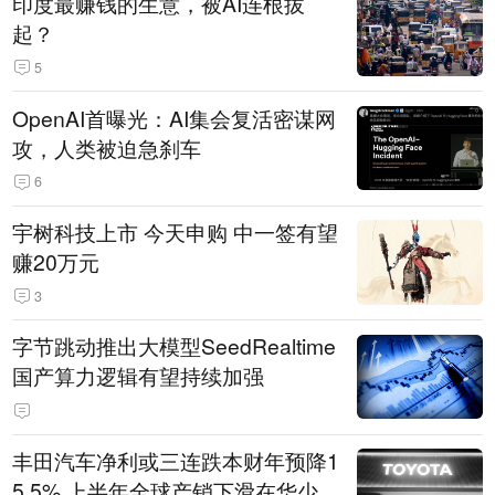
印度最赚钱的生意，被AI连根拔
起？
5
OpenAI首曝光：AI集会复活密谋网
攻，人类被迫急刹车
6
宇树科技上市 今天申购 中一签有望
赚20万元
3
字节跳动推出大模型SeedRealtime
国产算力逻辑有望持续加强
丰田汽车净利或三连跌本财年预降1
5.5% 上半年全球产销下滑在华少卖