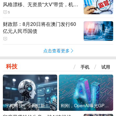
风格漂移、无资质“大V”带货，机构
被暂停新产品注册3个月
5
财政部：8月20日将在澳门发行60
亿元人民币国债
点击查看更多
科技
手机
试用
宇树科技，今日打新！
刚刚，OpenAI曝光GPT-6！传10万亿参数，8月强行发布