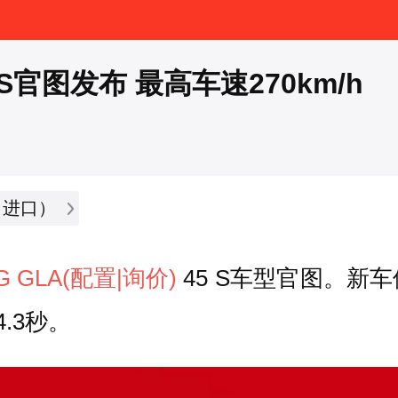
 S官图发布 最高车速270km/h
（进口）
G GLA
(配置
|询价)
45 S车型官图。新
4.3秒。