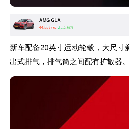
AMG GLA
44.55万元
12.39万
新车配备20英寸运动轮毂，大尺
出式排气，排气筒之间配有扩散器