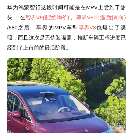
华为鸿蒙智行这段时间可能是在MPV上尝到了甜
头，在
智界V9
(配置
|询价)
、
尊界V800
(配置
|询价)
/680之后，享界的MPV车型
享界V8
也爆出了谍
照，而且这次是无伪装谍照，推断车辆工程进度已
经到了上市前的最后阶段。