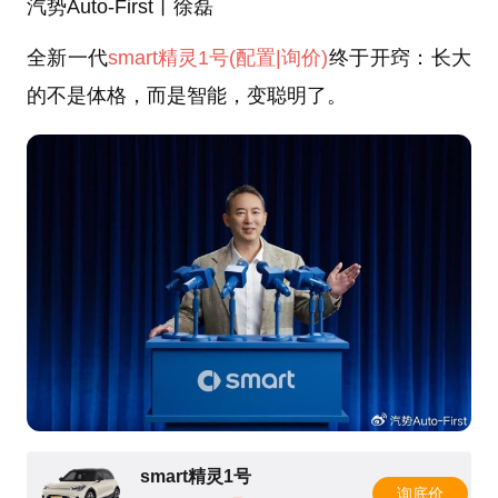
汽势Auto-First丨徐磊
全新一代
smart精灵1号
(配置
|询价)
终于开窍：长大
的不是体格，而是智能，变聪明了。
smart精灵1号
询底价