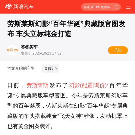
新浪汽车
别克GL8 PK 奥德赛
劳斯莱斯幻影“百年华诞”典藏版官图发
布 车头立标纯金打造
答答买车
关注
发表于 2025/10/23 17:52
幻影
本文介绍的车型
日前，
劳斯莱斯
发布了
幻影
(配置
|询价)
“百年华
诞”专属典藏版车型官图。今年是劳斯莱斯幻影车
型的百年诞辰，劳斯莱斯在幻影“百年华诞”专属典
藏版的车头搭载纯金“飞天女神”雕像，发动机罩上
也有黄金图案装饰。