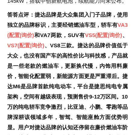
145kW，搭载中创新航电池，续航能力尚未公布。
答答点评：捷达品牌是大众集团入门子品牌，使用
独立的品牌标识，主要经销燃油车型，轿车有
VA3
(配置
|询价)
和VA7两款，SUV有
VS5
(配置
|询价)
、
VS7
(配置
|询价)
、VS8三款。捷达的品牌价值低于
大众，也没有国产车的高性价比与科技感，产品就
是一些老款的燃油车，更新换代慢，内饰用料廉
价，智能化配置弱，新能源方面更是严重滞后。捷
达M6是品牌首款纯电动车，平台是捷思纯电专属
架构，空间有越级表现，预测售价9-12万区间。10
万的纯电轿车竞争激烈，比亚迪、小鹏、零跑等品
牌深耕该领域多年，智驾、智能座舱方面优势明
显。用户对捷达品牌的认知还停留在廉价燃油车阶