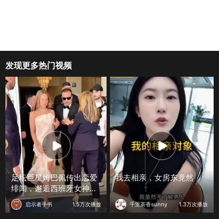
发现更多热门视频
足坛巨星姆巴佩传出恋爱
我去相亲，女房东竟然
绯闻，邂逅西班牙女神埃
丝特，跨圈层组合引爆全
启示者手书
1.5万次播放
千里茶香sunny
1.3万次播放
网热议