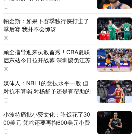
帕金斯：如果下赛季独行侠打进了
季后赛 我并不会惊讶
顾全指导迎来执教首秀！CBA夏联
启东站今日拉开战幕 深圳憾负江苏
媒体人：NBL1的竞技水平一般 但
对抗不算弱 对杨舒予还是有帮助的
小波特痛批小费文化：吃饭花了30
00美元 凭啥还要再掏600美元小费