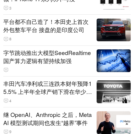
3
平台都不自己造了！本田史上首次
外包整车平台 接盘的是印度公司
8
字节跳动推出大模型SeedRealtime
国产算力逻辑有望持续加强
丰田汽车净利或三连跌本财年预降1
5.5% 上半年全球产销下滑在华少卖
14.3万辆
4
继 OpenAI、Anthropic 之后，Meta
AI 模型测试期间也发生“越界”事件
9