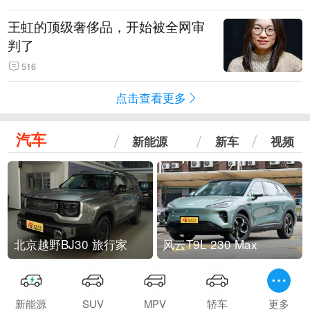
王虹的顶级奢侈品，开始被全网审
判了
516
点击查看更多
汽车
新能源
新车
视频
北京越野BJ30 旅行家
风云T9L 230 Max
新能源
SUV
MPV
轿车
更多