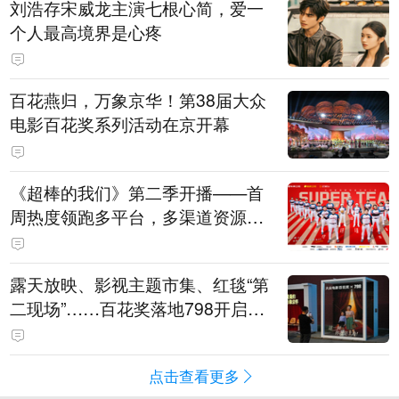
刘浩存宋威龙主演七根心简，爱一
个人最高境界是心疼
百花燕归，万象京华！第38届大众
电影百花奖系列活动在京开幕
《超棒的我们》第二季开播——首
周热度领跑多平台，多渠道资源加
持助推棒球文化出圈
露天放映、影视主题市集、红毯“第
二现场”……百花奖落地798开启城
市文化体验新场景
点击查看更多