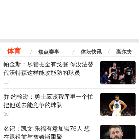
体育
焦点赛事
体坛快讯
高尔夫
帕金斯：尽管掘金有戈登 你没法替
代沃特森这样能攻能防的球员
乔·约翰逊：勇士应该帮库里一个忙
把他送去能竞争的球队
名记：凯文·乐福有意加盟76人 想
在退役前与詹姆斯重聚