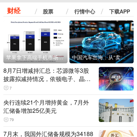
财经
股票
行情中心
下载APP
苹果拿下高端手机市场65%的份额：iPhone 17系列功不可没
中国汽车出海：从“卖出去”到“走进去”
8月7日增减持汇总：芯源微等3股
披露拟减持情况，依顿电子、晶华
微拟增持（表）
7
央行连续21个月增持黄金，7月外
汇储备增加25亿美元
79
7月末，我国外汇储备规模为34188