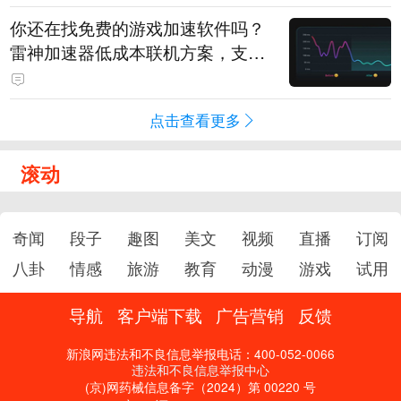
你还在找免费的游戏加速软件吗？
雷神加速器低成本联机方案，支持
免费试用
点击查看更多
滚动
奇闻
段子
趣图
美文
视频
直播
订阅
八卦
情感
旅游
教育
动漫
游戏
试用
导航
客户端下载
广告营销
反馈
新浪网违法和不良信息举报电话：400-052-0066
违法和不良信息举报中心
(京)网药械信息备字（2024）第 00220 号