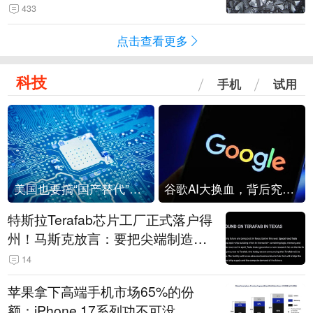
433
点击查看更多
科技
手机
试用
美国也要搞“国产替代”？先算清三笔账
谷歌AI大换血，背后究竟发生了什么？
特斯拉Terafab芯片工厂正式落户得
州！马斯克放言：要把尖端制造带
回美国
14
苹果拿下高端手机市场65%的份
额：iPhone 17系列功不可没