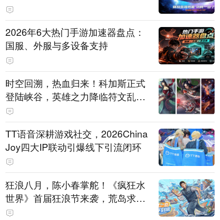
打造旗舰供电方案
2026年6大热门手游加速器盘点：
国服、外服与多设备支持
时空回溯，热血归来！科加斯正式
登陆峡谷，英雄之力降临符文乱
斗！
TT语音深耕游戏社交，2026China
Joy四大IP联动引爆线下引流闭环
狂浪八月，陈小春掌舵！《疯狂水
世界》首届狂浪节来袭，荒岛求生
直播即将开启