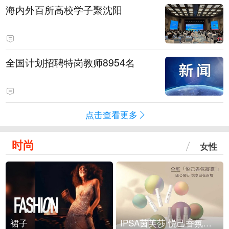
海内外百所高校学子聚沈阳
全国计划招聘特岗教师8954名
点击查看更多
时尚
女性
裙子
IPSA茵芙莎 悦己香氛凝露上市