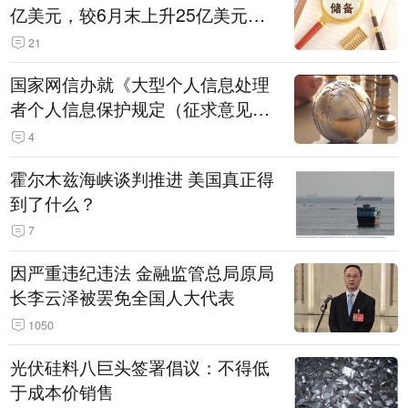
亿美元，较6月末上升25亿美元，
升幅为0.07%
21
国家网信办就《大型个人信息处理
者个人信息保护规定（征求意见
稿）》公开征求意见
4
霍尔木兹海峡谈判推进 美国真正得
到了什么？
7
因严重违纪违法 金融监管总局原局
长李云泽被罢免全国人大代表
1050
光伏硅料八巨头签署倡议：不得低
于成本价销售