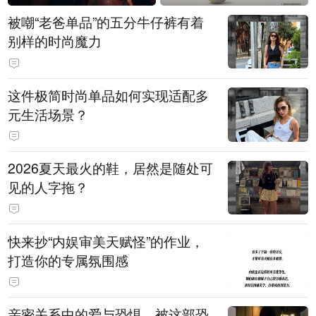
被嘲“老爸单品”的五分牛仔裤有着
别样的时尚魔力
这件极简时尚单品如何实现适配多
元生活场景？
2026夏天最火的鞋，居然是随处可
见的人字拖？
快来抄“内娱审美天赋怪”的作业，
打造你的专属氛围感
亲密关系中的爱与恐惧，被这部恐