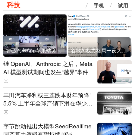
科技
手机
试用
智己汽车App苹果端突然“下架”
谷歌AI权力格局一夜大洗牌
继 OpenAI、Anthropic 之后，Meta
AI 模型测试期间也发生“越界”事件
丰田汽车净利或三连跌本财年预降1
5.5% 上半年全球产销下滑在华少卖
14.3万辆
字节跳动推出大模型SeedRealtime
国产算力逻辑有望持续加强