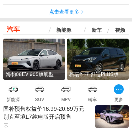
点击查看更多
汽车
新能源
新车
视频
海豹08EV 905旗舰型
格瑞维亚 舒适PLUS版
新能源
SUV
MPV
轿车
更多
国补预售权益价16.99-20.69万元
别克至境L7纯电版开启预售