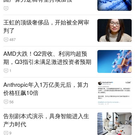
王虹的顶级奢侈品，开始被全网审
判了
487
AMD大跌！Q2营收、利润均超预
期，Q3指引未满足激进投资者预期
1
Anthropic年入1万亿美元后，算力
价格狂飙10倍
56
告别剧本式演示，具身智能进入生
产力时代
9