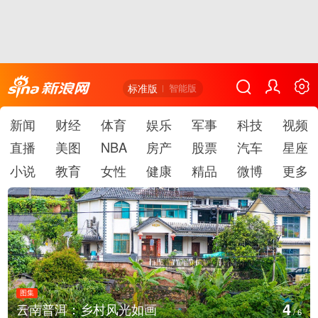
标准版
智能版
新闻
财经
体育
娱乐
军事
科技
视频
直播
美图
NBA
房产
股票
汽车
星座
小说
教育
女性
健康
精品
微博
更多
图集
4
云南普洱：乡村风光如画
/
6