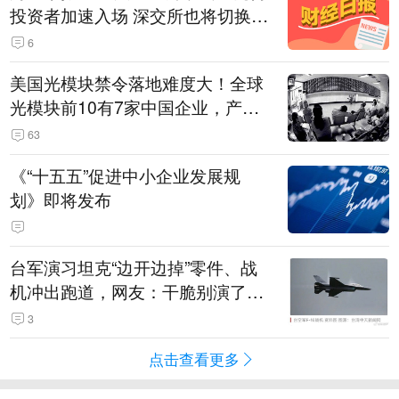
投资者加速入场 深交所也将切换交
易线路
6
美国光模块禁令落地难度大！全球
光模块前10有7家中国企业，产业
界人士：想“脱钩”并不容易
63
《“十五五”促进中小企业发展规
划》即将发布
台军演习坦克“边开边掉”零件、战
机冲出跑道，网友：干脆别演了，
没有一次没有笑话发生
3
点击查看更多