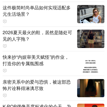
这件极简时尚单品如何实现适配多
元生活场景？
2026夏天最火的鞋，居然是随处可
见的人字拖？
快来抄“内娱审美天赋怪”的作业，
打造你的专属氛围感
亲密关系中的爱与恐惧，被这部恐
怖片诠释得淋漓尽致
K-POP偶像高度标准化的今天，为