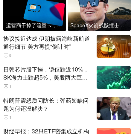
运营商干掉了流量卡，他们真的玩不起了
SpaceX火箭残骸撞击月球
协议接近达成 伊朗披露海峡新航道
通行细节 美方再提“倒计时”
9
日韩芯片股下挫，铠侠跌近10%，
SK海力士跌超5%，美股两大巨头
遭遇业绩杀
1
特朗普震怒质问防长：弹药短缺问
题为何还没解决？
1
财经早报：32只ETF密集成立机构