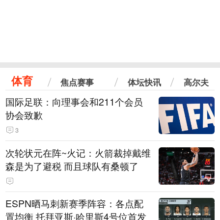
体育
焦点赛事
体坛快讯
高尔夫
国际足联：向理事会和211个会员
协会致歉
3
次轮状元在阵~火记：火箭裁掉戴维
森是为了避税 而且球队有桑顿了
ESPN晒马刺新赛季阵容：各点配
置均衡 托拜亚斯·哈里斯4号位首发