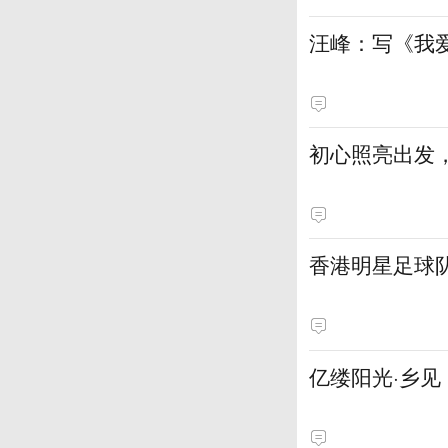
汪峰：写《我
初心照亮出发
香港明星足球
亿缕阳光·乡