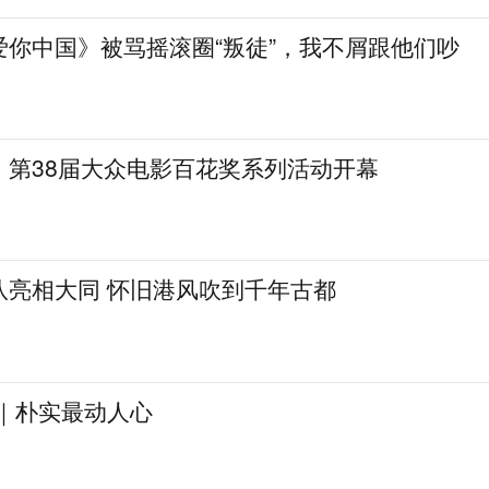
爱你中国》被骂摇滚圈“叛徒”，我不屑跟他们吵
，第38届大众电影百花奖系列活动开幕
队亮相大同 怀旧港风吹到千年古都
见｜朴实最动人心