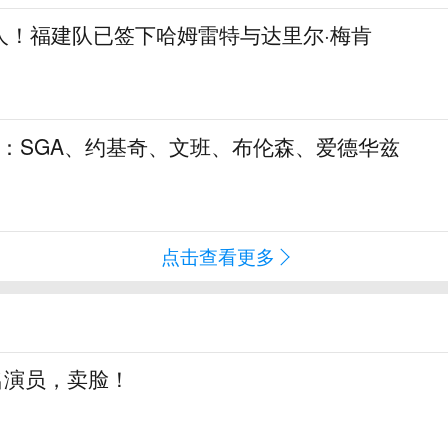
人！福建队已签下哈姆雷特与达里尔·梅肯
5：SGA、约基奇、文班、布伦森、爱德华兹
点击查看更多
知名演员，卖脸！