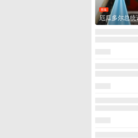
图集
厄瓜多尔总统