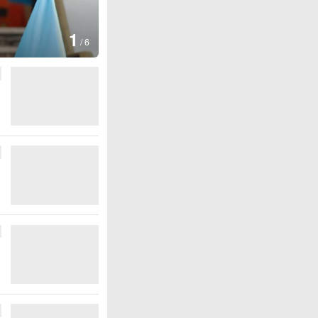
1
/
6