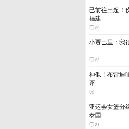
已前往土超！伤
福建
20
小贾巴里：我很
23
神似！布雷迪
评
亚运会女篮分组
泰国
21