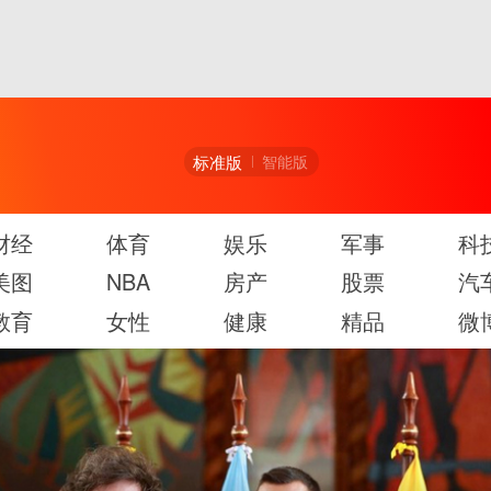
标准版
智能版
财经
体育
娱乐
军事
科
美图
NBA
房产
股票
汽
教育
女性
健康
精品
微