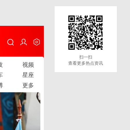
扫一扫
扫一扫
查看更多热点资讯
查看更多热点资讯
技
视频
车
星座
博
更多