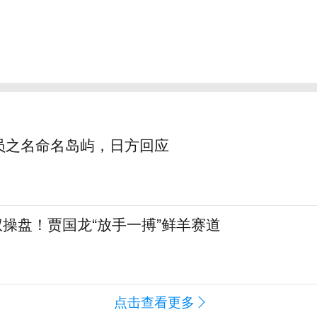
员之名命名岛屿，日方回应
全权操盘！贾国龙“放手一搏”鲜羊赛道
点击查看更多