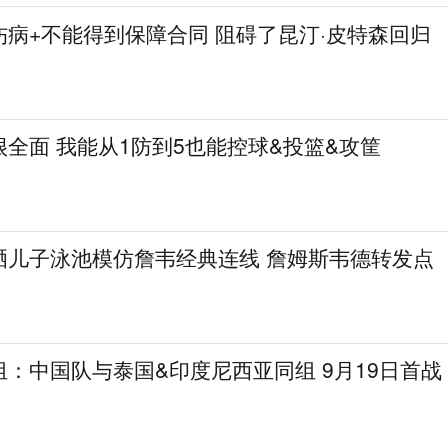
病+不能得到保障合同 阻碍了昆汀·皮特森回归
全面 我能从1防到5也能控球&投篮&攻筐
晒儿子泳池模仿詹韦经典连线 詹姆斯韦德转发点
：中国队与泰国&印度尼西亚同组 9月19日首战