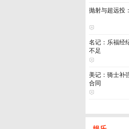
抛射与超远投
名记：乐福经
不足
美记：骑士补
合同
娱乐