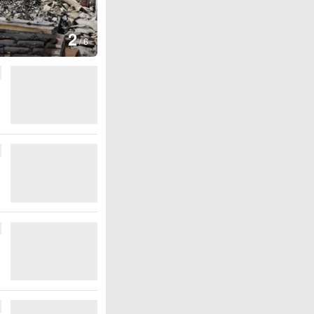
图集
2
叙利亚：大马士革发生爆炸
/
6