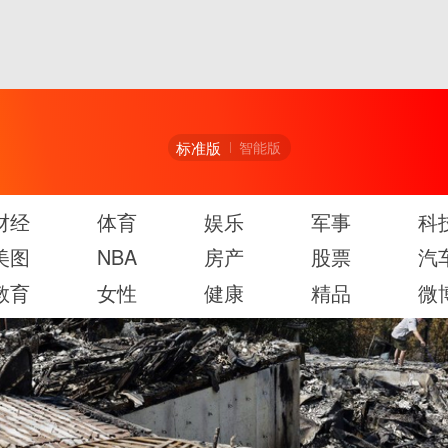
标准版
智能版
财经
体育
娱乐
军事
科
美图
NBA
房产
股票
汽
教育
女性
健康
精品
微