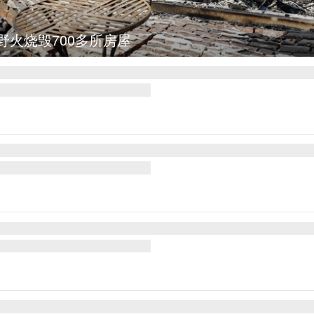
野火烧毁700多所房屋