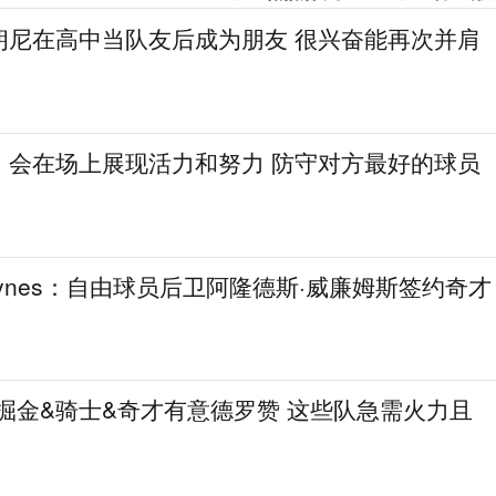
朗尼在高中当队友后成为朋友 很兴奋能再次并肩
：会在场上展现活力和努力 防守对方最好的球员
aynes：自由球员后卫阿隆德斯·威廉姆斯签约奇才
热火&掘金&骑士&奇才有意德罗赞 这些队急需火力且