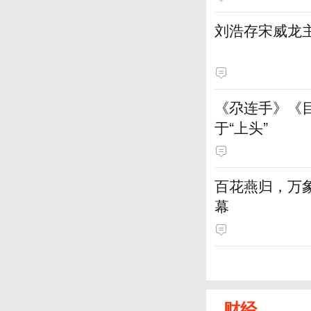
刘浩存宋威龙
《尕连手》《
于“上头”
百花燕归，万
幕
财经