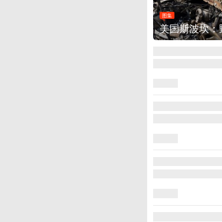
图集
美国斯波坎：