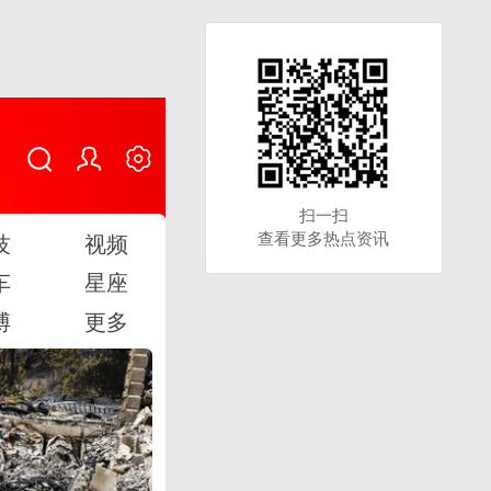
扫一扫
扫一扫
查看更多热点资讯
查看更多热点资讯
技
视频
车
星座
博
更多