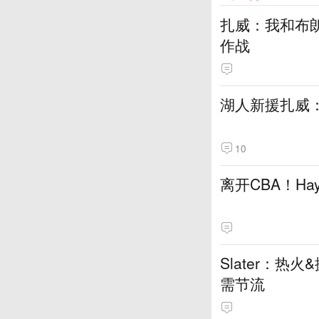
扎威：我和布
作战
湖人新援扎威
10
离开CBA！H
Slater：
需节流