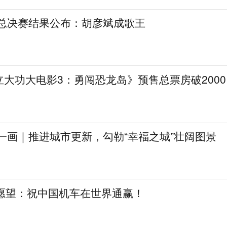
》总决赛结果公布：胡彦斌成歌王
大功大电影3：勇闯恐龙岛》预售总票房破2000
一画｜推进城市更新，勾勒“幸福之城”壮阔图景
日愿望：祝中国机车在世界通赢！