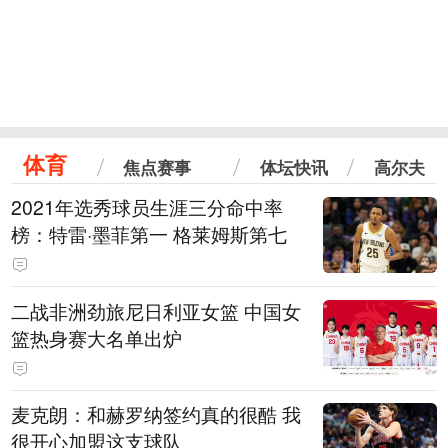
体育
焦点赛事
体坛快讯
高尔夫
2021年选秀球员生涯三分命中率
榜：特雷·墨菲第一 格莱姆斯第七
二战非洲劲旅尼日利亚女篮 中国女
篮热身赛大名单出炉
麦克朗：和赫罗纳签约真的很酷 我
很开心加盟这支球队