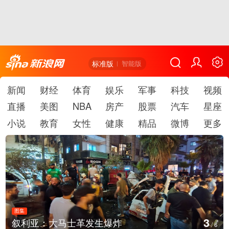
标准版
智能版
新闻
财经
体育
娱乐
军事
科技
视频
直播
美图
NBA
房产
股票
汽车
星座
小说
教育
女性
健康
精品
微博
更多
图集
3
叙利亚：大马士革发生爆炸
/
6