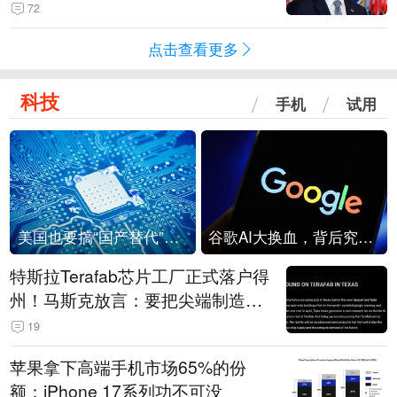
72
点击查看更多
科技
手机
试用
美国也要搞“国产替代”？先算清三笔账
谷歌AI大换血，背后究竟发生了什么？
特斯拉Terafab芯片工厂正式落户得
州！马斯克放言：要把尖端制造带
回美国
19
苹果拿下高端手机市场65%的份
额：iPhone 17系列功不可没