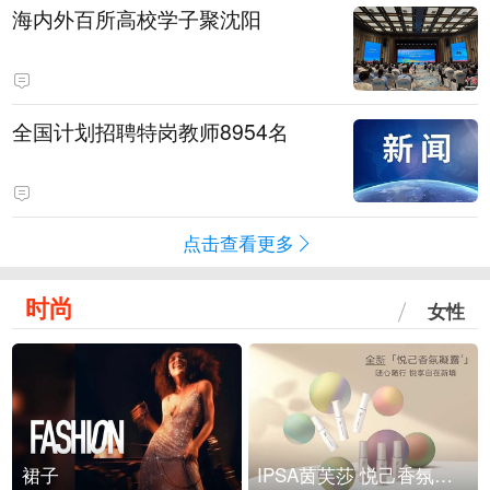
海内外百所高校学子聚沈阳
全国计划招聘特岗教师8954名
点击查看更多
时尚
女性
裙子
IPSA茵芙莎 悦己香氛凝露上市