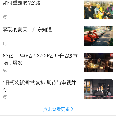
如何重走取“经”路
李现的夏天，广东知道
83亿！240亿！3700亿！千亿级市
场，爆发
“旧瓶装新酒”式复排 期待与审视并
存
点击查看更多