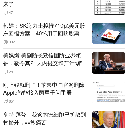
来了
47
韩媒：SK海力士拟推710亿美元股
东回报方案，40%用于回购股票，
相当于美股发行规模
332
美媒爆“美副防长致信国防业界领
袖，勒令其21天内提交增产计划”，
五角大楼回应
28
刚上线就删了！苹果中国官网删除
Apple智能接入阿里千问手册
851
亨特·拜登：我爸的癌细胞已扩散到
骨骼外，非常痛苦