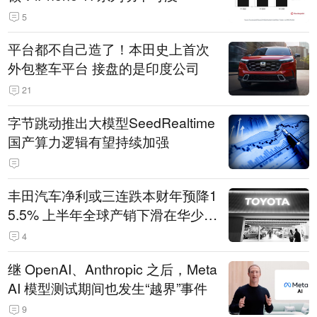
5
平台都不自己造了！本田史上首次
外包整车平台 接盘的是印度公司
21
字节跳动推出大模型SeedRealtime
国产算力逻辑有望持续加强
丰田汽车净利或三连跌本财年预降1
5.5% 上半年全球产销下滑在华少卖
14.3万辆
4
继 OpenAI、Anthropic 之后，Meta
AI 模型测试期间也发生“越界”事件
9