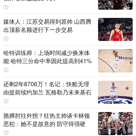
媒体人：江苏交易得到原帅 山西腾
出顶薪名额进行下一步交易
哈特训练师：上场时间减少换来体
能 哈特三分命中率因此提高到41%
还剩2年8706万！名记：快船无理
由提前续约加兰 瓦格勒乃未来基石
胳膊肘往外拐？狂热主帅谈卡林顿
恶犯：她不是故意的 防守得强硬