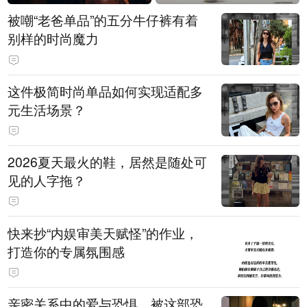
被嘲“老爸单品”的五分牛仔裤有着
别样的时尚魔力
这件极简时尚单品如何实现适配多
元生活场景？
2026夏天最火的鞋，居然是随处可
见的人字拖？
快来抄“内娱审美天赋怪”的作业，
打造你的专属氛围感
亲密关系中的爱与恐惧，被这部恐