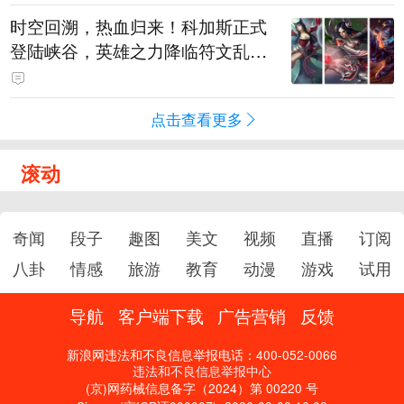
时空回溯，热血归来！科加斯正式
登陆峡谷，英雄之力降临符文乱
斗！
点击查看更多
滚动
奇闻
段子
趣图
美文
视频
直播
订阅
八卦
情感
旅游
教育
动漫
游戏
试用
导航
客户端下载
广告营销
反馈
新浪网违法和不良信息举报电话：400-052-0066
违法和不良信息举报中心
(京)网药械信息备字（2024）第 00220 号