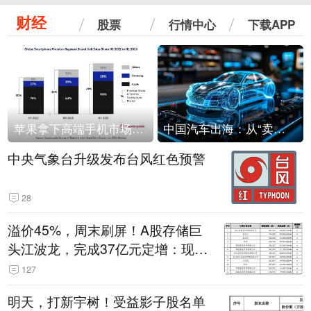
财经
股票
行情中心
下载APP
苹果拿下高端手机市场65%的份额：iPhone 17系列功不可没
中国汽车出海：从“卖出去”到“走进去”
中央气象台升级发布台风红色预警
28
溢价45%，周末刷屏！A股存储巨
头江波龙，完成37亿元定增：现价
386.6元，定增价560元
127
明天，打新宇树！受益影子股名单