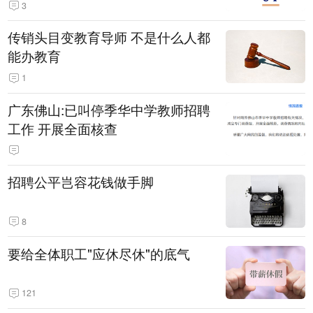
3
传销头目变教育导师 不是什么人都
能办教育
1
广东佛山:已叫停季华中学教师招聘
工作 开展全面核查
招聘公平岂容花钱做手脚
8
要给全体职工"应休尽休"的底气
121