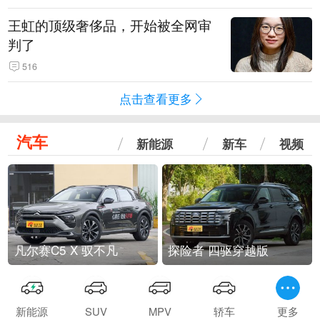
王虹的顶级奢侈品，开始被全网审
判了
516
点击查看更多
汽车
新能源
新车
视频
凡尔赛C5 X 驭不凡
探险者 四驱穿越版
新能源
SUV
MPV
轿车
更多