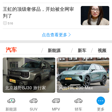
王虹的顶级奢侈品，开始被全网审
判了
516
点击查看更多
汽车
新能源
新车
视频
北京越野BJ30 旅行家
风云T9L 230 Max
新能源
SUV
MPV
轿车
更多