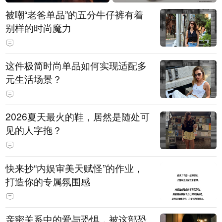
被嘲“老爸单品”的五分牛仔裤有着
别样的时尚魔力
这件极简时尚单品如何实现适配多
元生活场景？
2026夏天最火的鞋，居然是随处可
见的人字拖？
快来抄“内娱审美天赋怪”的作业，
打造你的专属氛围感
亲密关系中的爱与恐惧，被这部恐