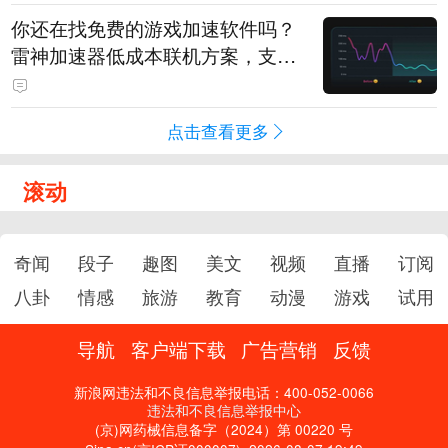
你还在找免费的游戏加速软件吗？
雷神加速器低成本联机方案，支持
免费试用
点击查看更多
滚动
奇闻
段子
趣图
美文
视频
直播
订阅
八卦
情感
旅游
教育
动漫
游戏
试用
导航
客户端下载
广告营销
反馈
新浪网违法和不良信息举报电话：400-052-0066
违法和不良信息举报中心
(京)网药械信息备字（2024）第 00220 号