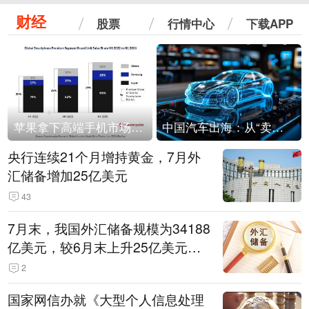
财经
股票
行情中心
下载APP
苹果拿下高端手机市场65%的份额：iPhone 17系列功不可没
中国汽车出海：从“卖出去”到“走进去”
央行连续21个月增持黄金，7月外
汇储备增加25亿美元
43
7月末，我国外汇储备规模为34188
亿美元，较6月末上升25亿美元，
升幅为0.07%
2
国家网信办就《大型个人信息处理