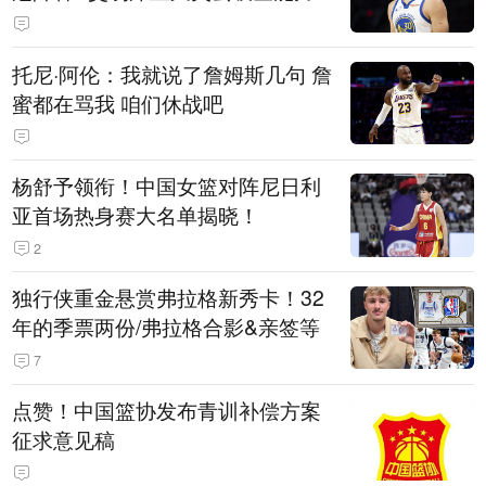
托尼·阿伦：我就说了詹姆斯几句 詹
蜜都在骂我 咱们休战吧
杨舒予领衔！中国女篮对阵尼日利
亚首场热身赛大名单揭晓！
2
独行侠重金悬赏弗拉格新秀卡！32
年的季票两份/弗拉格合影&亲签等
7
点赞！中国篮协发布青训补偿方案
征求意见稿