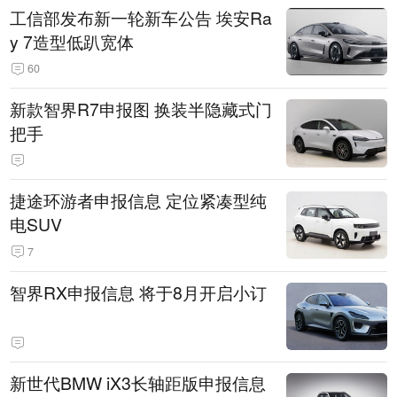
工信部发布新一轮新车公告 埃安Ra
y 7造型低趴宽体
60
新款智界R7申报图 换装半隐藏式门
把手
捷途环游者申报信息 定位紧凑型纯
电SUV
7
智界RX申报信息 将于8月开启小订
新世代BMW iX3长轴距版申报信息