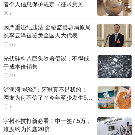
者个人信息保护规定（征求意见
稿）》公开征求意见
2
因严重违纪违法 金融监管总局原局
长李云泽被罢免全国人大代表
680
光伏硅料八巨头签署倡议：不得低
于成本价销售
335
泸溪河“喊冤”：牙冠真不是我的！
网友为何不信了？今年至少发生5
起“食品冤案”
1
宇树科技打新必看！中一签7.5万，
难度约为长鑫20倍