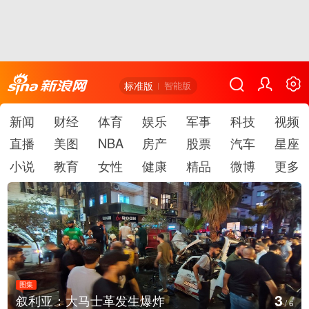
标准版
智能版
新闻
财经
体育
娱乐
军事
科技
视频
直播
美图
NBA
房产
股票
汽车
星座
小说
教育
女性
健康
精品
微博
更多
图集
4
云南弥勒：欢庆火把节
/
6