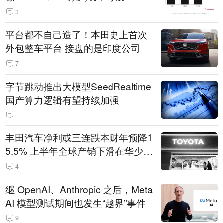
3
平台都不自己造了！本田史上首次
外包整车平台 接盘的是印度公司
7
字节跳动推出大模型SeedRealtime
国产算力逻辑有望持续加强
丰田汽车净利或三连跌本财年预降1
5.5% 上半年全球产销下滑在华少卖
14.3万辆
4
继 OpenAI、Anthropic 之后，Meta
AI 模型测试期间也发生“越界”事件
9