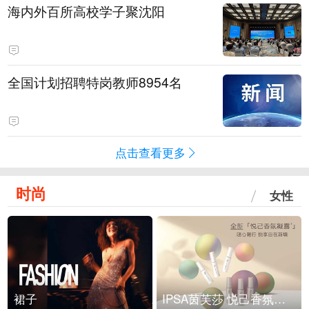
海内外百所高校学子聚沈阳
全国计划招聘特岗教师8954名
点击查看更多
时尚
女性
裙子
IPSA茵芙莎 悦己香氛凝露上市