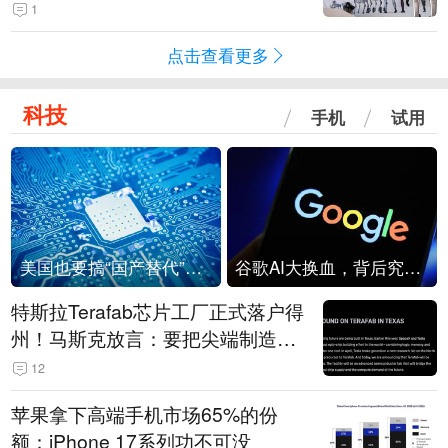
1
点击查看更多
科技
手机
试用
美国也要搞“国产替代”？先算清三笔账
谷歌AI大换血，背后究竟发生了什么？
特斯拉Terafab芯片工厂正式落户得
州！马斯克放言：要把尖端制造带
回美国
12
苹果拿下高端手机市场65%的份
额：iPhone 17系列功不可没