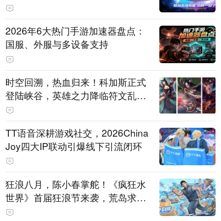
打造旗舰供电方案
2026年6大热门手游加速器盘点：
国服、外服与多设备支持
时空回溯，热血归来！科加斯正式
登陆峡谷，英雄之力降临符文乱
斗！
TT语音深耕游戏社交，2026China
Joy四大IP联动引爆线下引流闭环
狂浪八月，陈小春掌舵！《疯狂水
世界》首届狂浪节来袭，荒岛求生
直播即将开启