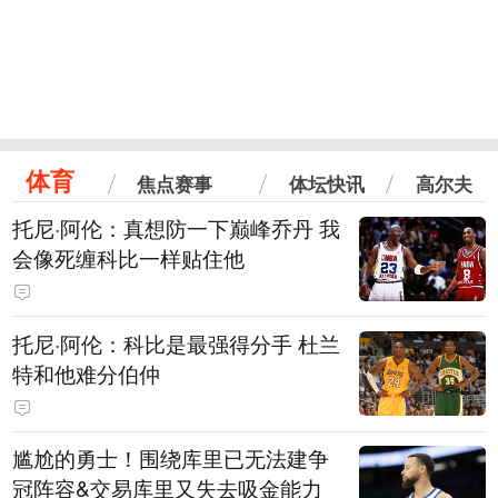
体育
焦点赛事
体坛快讯
高尔夫
托尼·阿伦：真想防一下巅峰乔丹 我
会像死缠科比一样贴住他
托尼·阿伦：科比是最强得分手 杜兰
特和他难分伯仲
尴尬的勇士！围绕库里已无法建争
冠阵容&交易库里又失去吸金能力