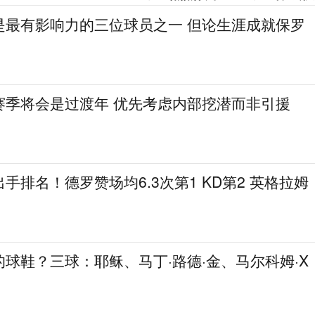
是最有影响力的三位球员之一 但论生涯成就保罗
赛季将会是过渡年 优先考虑内部挖潜而非引援
手排名！德罗赞场均6.3次第1 KD第2 英格拉姆
球鞋？三球：耶稣、马丁·路德·金、马尔科姆·X