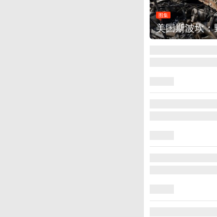
集
美国斯波坎：野火烧毁700多所房屋