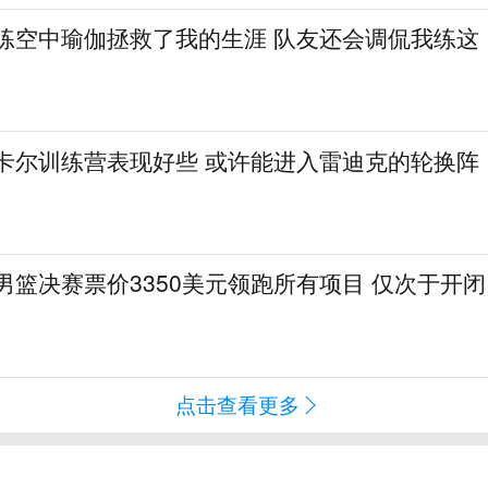
：练空中瑜伽拯救了我的生涯 队友还会调侃我练这
·卡尔训练营表现好些 或许能进入雷迪克的轮换阵
会男篮决赛票价3350美元领跑所有项目 仅次于开闭
点击查看更多