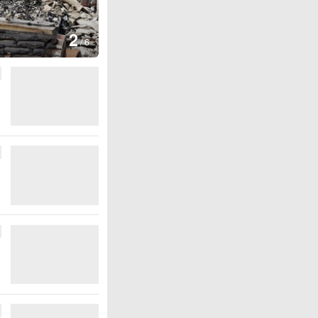
3
生爆炸
/
6