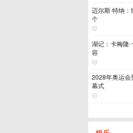
迈尔斯·特纳
个
湖记：卡梅隆
容
2028年奥运
幕式
娱乐