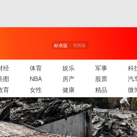
标准版
智能版
财经
体育
娱乐
军事
科
美图
NBA
房产
股票
汽
教育
女性
健康
精品
微