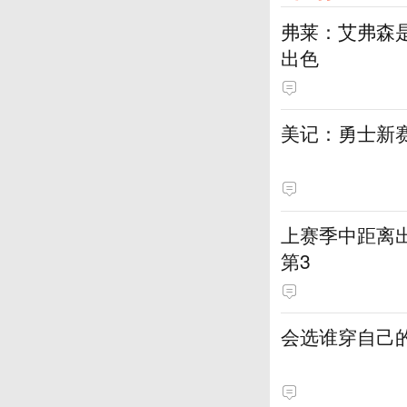
弗莱：艾弗森
出色
美记：勇士新
上赛季中距离出
第3
会选谁穿自己的