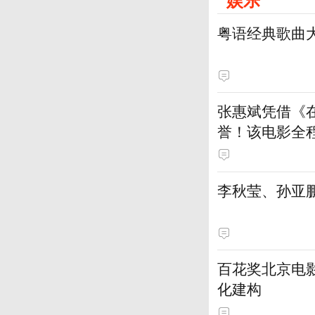
粤语经典歌曲
张惠斌凭借《
誉！该电影全
土演员
李秋莹、孙亚
百花奖北京电
化建构