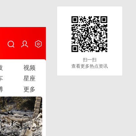
扫一扫
扫一扫
查看更多热点资讯
查看更多热点资讯
技
视频
车
星座
博
更多