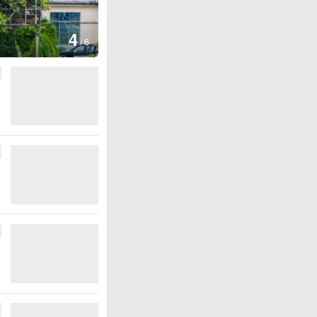
图集
5
湖北房县：路畅景美
/
6