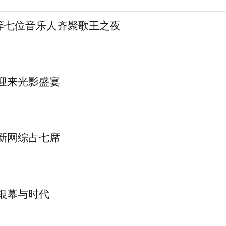
等七位音乐人齐聚歌王之夜
城迎来光影盛宴
 新网综占七席
银幕与时代