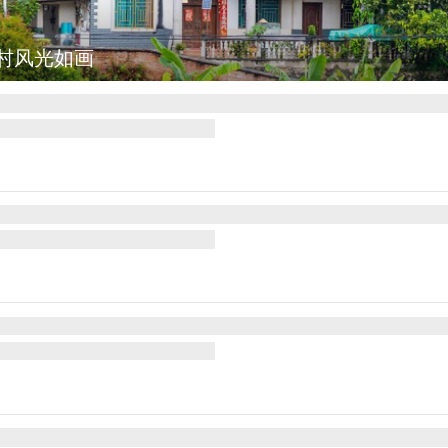
丰：葡萄丰收采摘忙