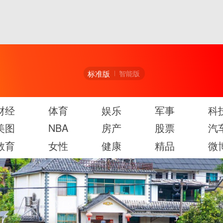
标准版
智能版
财经
体育
娱乐
军事
科
美图
NBA
房产
股票
汽
教育
女性
健康
精品
微