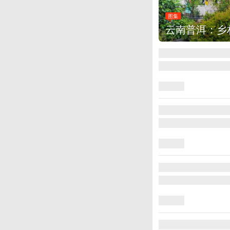
图集
安徽长