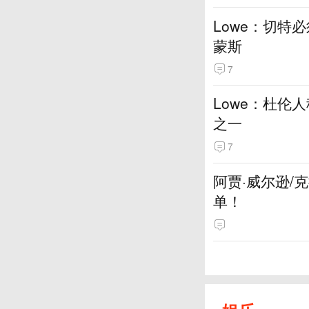
Lowe：切特
蒙斯
7
Lowe：杜伦
之一
7
阿贾·威尔逊/
单！