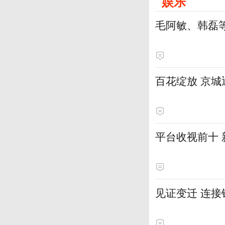
娱乐
毛阿敏、韩磊
百花绽放 京
平台收视前十
见证变迁 连接