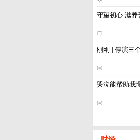
守望初心 滋养
刚刚 | 停演
哭泣能帮助我
财经