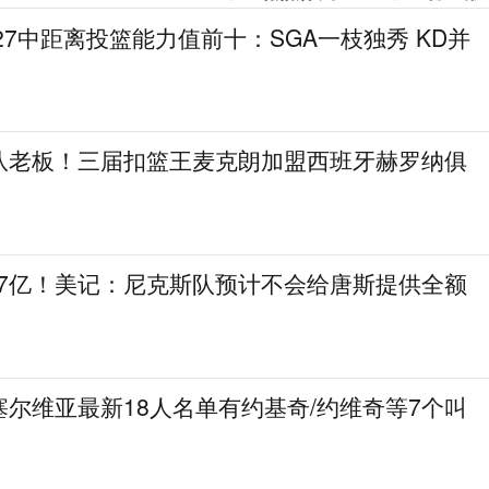
27中距离投篮能力值前十：SGA一枝独秀 KD并
队老板！三届扣篮王麦克朗加盟西班牙赫罗纳俱
.7亿！美记：尼克斯队预计不会给唐斯提供全额
尔维亚最新18人名单有约基奇/约维奇等7个叫