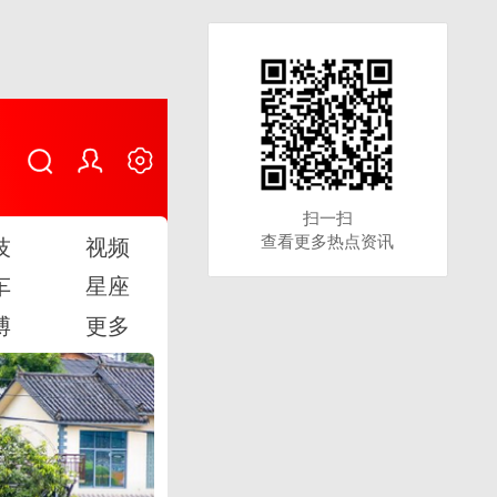
扫一扫
扫一扫
查看更多热点资讯
查看更多热点资讯
技
视频
车
星座
博
更多