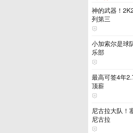
神的武器！2K
列第三
小加索尔是球
乐部
最高可签4年2
顶薪
尼古拉大队！塞
尼古拉