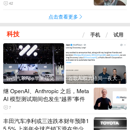
42
点击查看更多
科技
手机
试用
智己汽车App苹果端突然“下架”
谷歌AI权力格局一夜大洗牌
继 OpenAI、Anthropic 之后，Meta
AI 模型测试期间也发生“越界”事件
7
丰田汽车净利或三连跌本财年预降1
5.5% 上半年全球产销下滑在华少卖