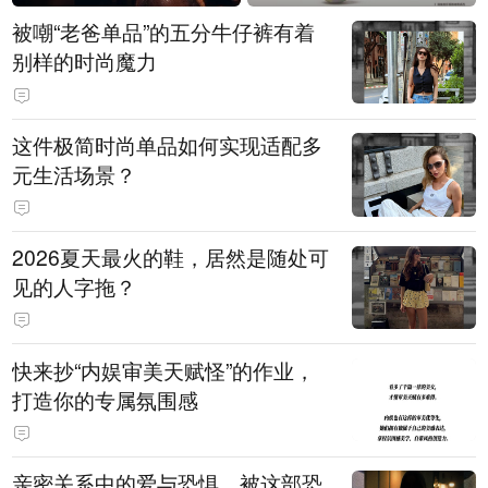
被嘲“老爸单品”的五分牛仔裤有着
别样的时尚魔力
这件极简时尚单品如何实现适配多
元生活场景？
2026夏天最火的鞋，居然是随处可
见的人字拖？
快来抄“内娱审美天赋怪”的作业，
打造你的专属氛围感
亲密关系中的爱与恐惧，被这部恐