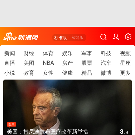
标准版
智能版
新闻
财经
体育
娱乐
军事
科技
视频
直播
美图
NBA
房产
股票
汽车
星座
小说
教育
女性
健康
精品
微博
更多
图集
4
措
云南普洱：乡村风光如画
/
6