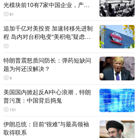
光模块前10有7家中国企业，产业
界人士：想“脱钩”并不容易
81
追加千亿对美投资 加速转移先进制
程 岛内对台积电变“美积电”疑虑担
忧加剧
特朗普震怒质问防长：弹药短缺问
题为何还没解决？
9
美国国内掀起反AI中心浪潮，特朗
普污蔑：中国背后捣鬼
131
伊朗总统：目前“很难”与最高领袖
取得联系