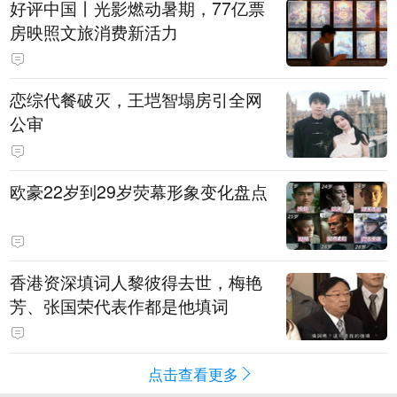
好评中国丨光影燃动暑期，77亿票
房映照文旅消费新活力
恋综代餐破灭，王垲智塌房引全网
公审
欧豪22岁到29岁荧幕形象变化盘点
香港资深填词人黎彼得去世，梅艳
芳、张国荣代表作都是他填词
点击查看更多