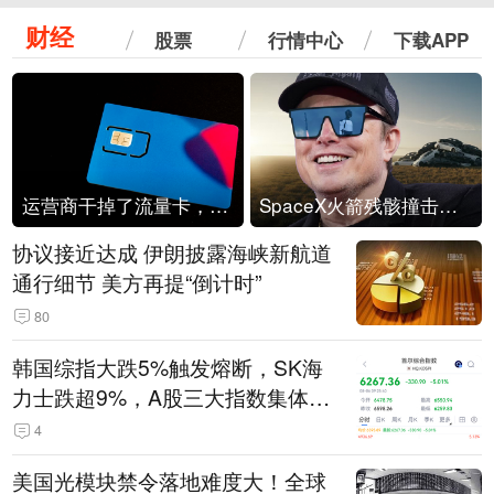
财经
股票
行情中心
下载APP
运营商干掉了流量卡，他们真的玩不起了
SpaceX火箭残骸撞击月球
协议接近达成 伊朗披露海峡新航道
通行细节 美方再提“倒计时”
80
韩国综指大跌5%触发熔断，SK海
力士跌超9%，A股三大指数集体低
开
4
美国光模块禁令落地难度大！全球