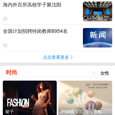
海内外百所高校学子聚沈阳
全国计划招聘特岗教师8954名
点击查看更多
时尚
女性
裙子
IPSA茵芙莎 悦己香氛凝露上市