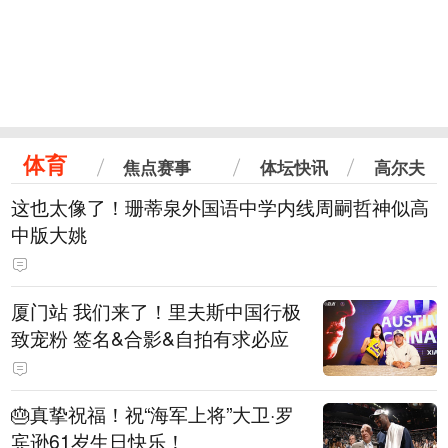
体育
焦点赛事
体坛快讯
高尔夫
这也太像了！珊蒂泉外国语中学内线周嗣哲神似高
中版大姚
厦门站 我们来了！里夫斯中国行极
致宠粉 签名&合影&自拍有求必应
🎂真挚祝福！祝“海军上将”大卫·罗
宾逊61岁生日快乐！