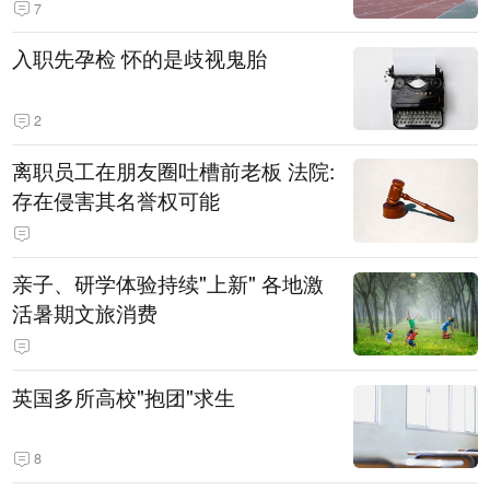
7
入职先孕检 怀的是歧视鬼胎
2
离职员工在朋友圈吐槽前老板 法院:
存在侵害其名誉权可能
亲子、研学体验持续"上新" 各地激
活暑期文旅消费
英国多所高校"抱团"求生
8