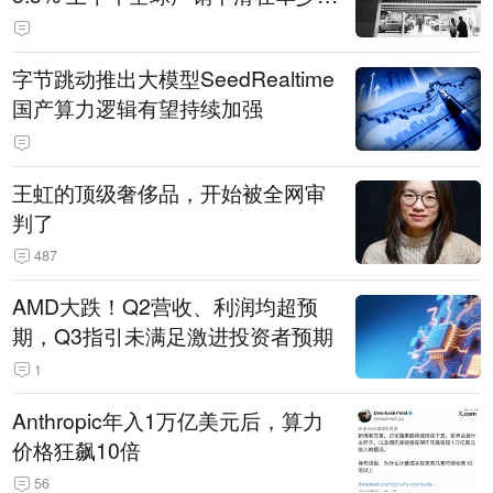
14.3万辆
字节跳动推出大模型SeedRealtime
国产算力逻辑有望持续加强
王虹的顶级奢侈品，开始被全网审
判了
487
AMD大跌！Q2营收、利润均超预
期，Q3指引未满足激进投资者预期
1
Anthropic年入1万亿美元后，算力
价格狂飙10倍
56