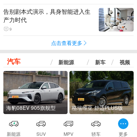
告别剧本式演示，具身智能进入生
产力时代
9
点击查看更多
汽车
新能源
新车
视频
海豹08EV 905旗舰型
格瑞维亚 舒适PLUS版
新能源
SUV
MPV
轿车
更多