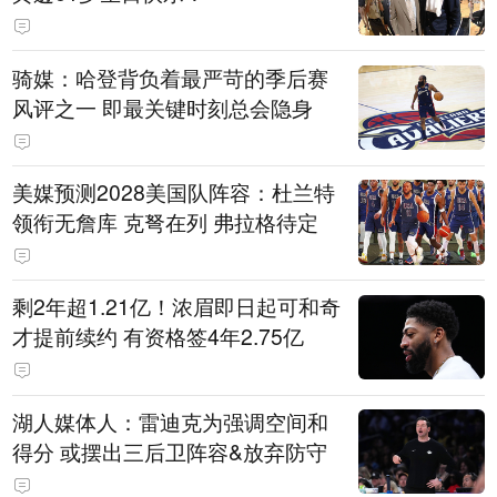
骑媒：哈登背负着最严苛的季后赛
风评之一 即最关键时刻总会隐身
美媒预测2028美国队阵容：杜兰特
领衔无詹库 克弩在列 弗拉格待定
剩2年超1.21亿！浓眉即日起可和奇
才提前续约 有资格签4年2.75亿
湖人媒体人：雷迪克为强调空间和
得分 或摆出三后卫阵容&放弃防守