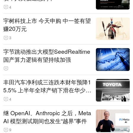
4
宇树科技上市 今天申购 中一签有望
赚20万元
3
字节跳动推出大模型SeedRealtime
国产算力逻辑有望持续加强
丰田汽车净利或三连跌本财年预降1
5.5% 上半年全球产销下滑在华少卖
14.3万辆
4
继 OpenAI、Anthropic 之后，Meta
AI 模型测试期间也发生“越界”事件
9