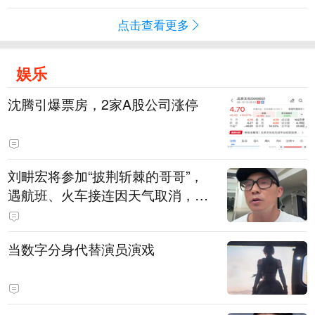
点击查看更多
娱乐
沈腾引爆票房，2家A股公司涨停
刘畊宏将参加“披荆斩棘的哥哥”，
遇航班、火车接连因天气取消，本
人回应：录节目太披荆斩棘了，还
得先乘风破浪
当数字分身代替演员演戏