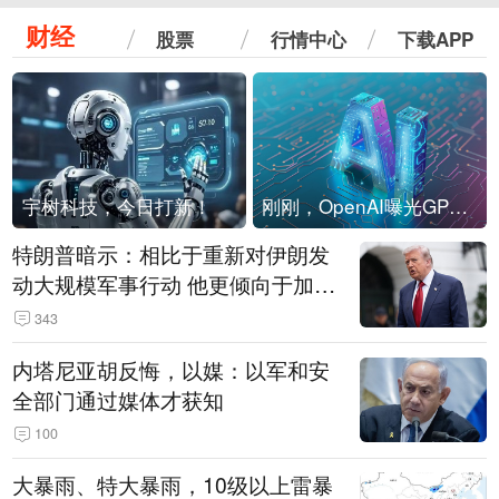
财经
股票
行情中心
下载APP
宇树科技，今日打新！
刚刚，OpenAI曝光GPT-6！传10万亿参数，8月强行发布
特朗普暗示：相比于重新对伊朗发
动大规模军事行动 他更倾向于加大
经济施压
343
内塔尼亚胡反悔，以媒：以军和安
全部门通过媒体才获知
100
大暴雨、特大暴雨，10级以上雷暴