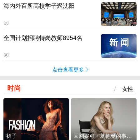
海内外百所高校学子聚沈阳
全国计划招聘特岗教师8954名
点击查看更多
时尚
女性
裙子
回溯妮可・基德曼的事业轨迹