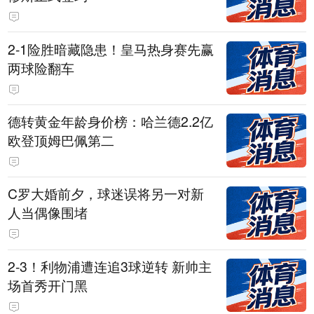
2-1险胜暗藏隐患！皇马热身赛先赢
两球险翻车
德转黄金年龄身价榜：哈兰德2.2亿
欧登顶姆巴佩第二
C罗大婚前夕，球迷误将另一对新
人当偶像围堵
2-3！利物浦遭连追3球逆转 新帅主
场首秀开门黑