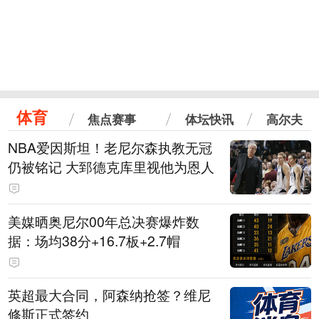
体育
焦点赛事
体坛快讯
高尔夫
NBA爱因斯坦！老尼尔森执教无冠
仍被铭记 大郅德克库里视他为恩人
美媒晒奥尼尔00年总决赛爆炸数
据：场均38分+16.7板+2.7帽
英超最大合同，阿森纳抢签？维尼
修斯正式签约