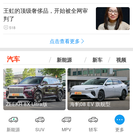
王虹的顶级奢侈品，开始被全网审
判了
518
点击查看更多
汽车
新能源
新车
视频
ZEEKR 8X Ultra版
海豹08 EV 旗舰型
新能源
SUV
MPV
轿车
更多