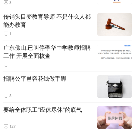
3
传销头目变教育导师 不是什么人都
能办教育
1
广东佛山:已叫停季华中学教师招聘
工作 开展全面核查
招聘公平岂容花钱做手脚
8
要给全体职工"应休尽休"的底气
127