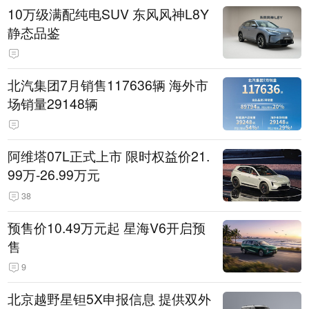
10万级满配纯电SUV 东风风神L8Y
静态品鉴
北汽集团7月销售117636辆 海外市
场销量29148辆
阿维塔07L正式上市 限时权益价21.
99万-26.99万元
38
预售价10.49万元起 星海V6开启预
售
9
北京越野星钽5X申报信息 提供双外