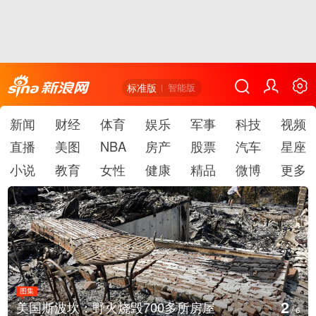
标准版
智能版
新闻
财经
体育
娱乐
军事
科技
视频
直播
美图
NBA
房产
股票
汽车
星座
小说
教育
女性
健康
精品
微博
更多
图集
2
美国斯波坎：野火烧毁700多所房屋
/
6