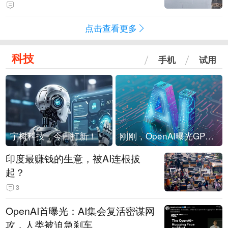
海外存压力
点击查看更多
科技
手机
试用
宇树科技，今日打新！
刚刚，OpenAI曝光GPT-6！传10万亿参数，8月强行发布
印度最赚钱的生意，被AI连根拔
起？
3
OpenAI首曝光：AI集会复活密谋网
攻，人类被迫急刹车