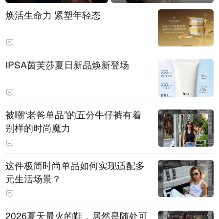
焕活生命力 紧塑年轻态
IPSA茵芙莎夏日新品焕新登场
被嘲“老爸单品”的五分牛仔裤有着
别样的时尚魔力
这件极简时尚单品如何实现适配多
元生活场景？
2026夏天最火的鞋，居然是随处可