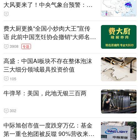
大风要来了！中央气象台预警：今
天到明天，浙江、安徽有特大暴雨
费大厨更换“全国小炒肉大王”宣传
语 此前中国烹饪协会撤销“大师名
师”等称号
3908
专题
高盛：中国AI板块不存在整体泡沫
三大细分领域最具投资价值
105
牛弹琴：美国，此地无银三百两
302
中际旭创市值一度跌穿万亿：基金
第一重仓抱团被反噬 90%营收来自