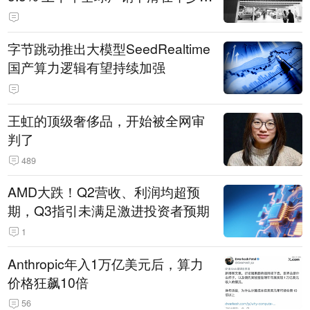
14.3万辆
字节跳动推出大模型SeedRealtime
国产算力逻辑有望持续加强
王虹的顶级奢侈品，开始被全网审
判了
489
AMD大跌！Q2营收、利润均超预
期，Q3指引未满足激进投资者预期
1
Anthropic年入1万亿美元后，算力
价格狂飙10倍
56