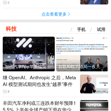
常决策过程在伊朗内部制造分歧
2
点击查看更多
科技
手机
试用
智己汽车App苹果端突然“下架”
谷歌AI权力格局一夜大洗牌
继 OpenAI、Anthropic 之后，Meta
AI 模型测试期间也发生“越界”事件
8
丰田汽车净利或三连跌本财年预降1
5.5% 上半年全球产销下滑在华少卖