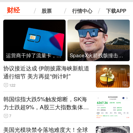
财经
股票
行情中心
下载APP
运营商干掉了流量卡，他们真的玩不起了
SpaceX火箭残骸撞击月球
协议接近达成 伊朗披露海峡新航道
通行细节 美方再提“倒计时”
122
韩国综指大跌5%触发熔断，SK海
力士跌超9%，A股三大指数集体低
开
7
美国光模块禁令落地难度大！全球