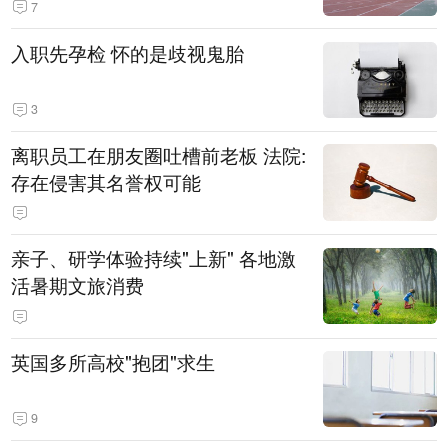
7
入职先孕检 怀的是歧视鬼胎
3
离职员工在朋友圈吐槽前老板 法院:
存在侵害其名誉权可能
亲子、研学体验持续"上新" 各地激
活暑期文旅消费
英国多所高校"抱团"求生
9