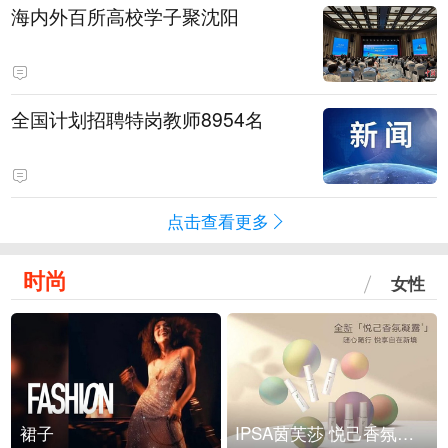
海内外百所高校学子聚沈阳
全国计划招聘特岗教师8954名
点击查看更多
时尚
女性
裙子
IPSA茵芙莎 悦己香氛凝露上市