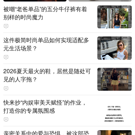
被嘲“老爸单品”的五分牛仔裤有着
别样的时尚魔力
这件极简时尚单品如何实现适配多
元生活场景？
2026夏天最火的鞋，居然是随处可
见的人字拖？
快来抄“内娱审美天赋怪”的作业，
打造你的专属氛围感
亲密关系中的爱与恐惧，被这部恐