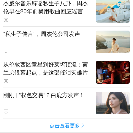
杰威尔音乐辟谣私生子八卦，周杰
伦早在20年前就用歌曲回应谣言
“私生子传言”，周杰伦公司发声
从伦敦西区童星到好莱坞顶流：荷
兰弟银幕起点，是这部催泪灾难片
刚刚 | “权色交易”？白鹿方发声！
点击查看更多