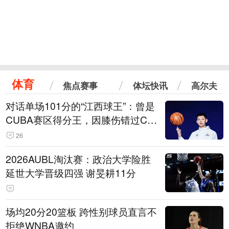
体育
焦点赛事
体坛快讯
高尔夫
对话单场101分的“江西球王”：曾是
CUBA赛区得分王，因膝伤错过CB
A选秀
26
2026AUBL淘汰赛：政治大学险胜
延世大学晋级四强 谢旻耕11分
场均20分20篮板 跨性别球员直言不
拒绝WNBA邀约