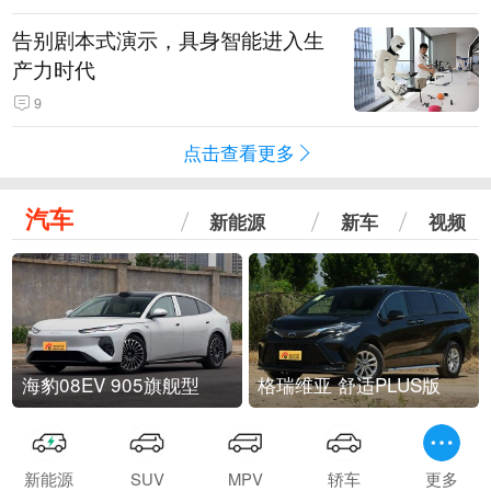
告别剧本式演示，具身智能进入生
产力时代
9
点击查看更多
汽车
新能源
新车
视频
海豹08EV 905旗舰型
格瑞维亚 舒适PLUS版
新能源
SUV
MPV
轿车
更多