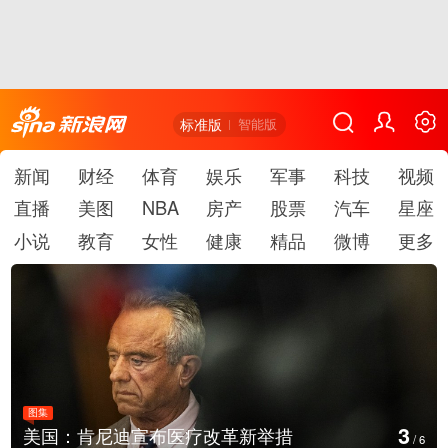
标准版
智能版
新闻
财经
体育
娱乐
军事
科技
视频
直播
美图
NBA
房产
股票
汽车
星座
小说
教育
女性
健康
精品
微博
更多
图集
3
美国：肯尼迪宣布医疗改革新举措
/
6