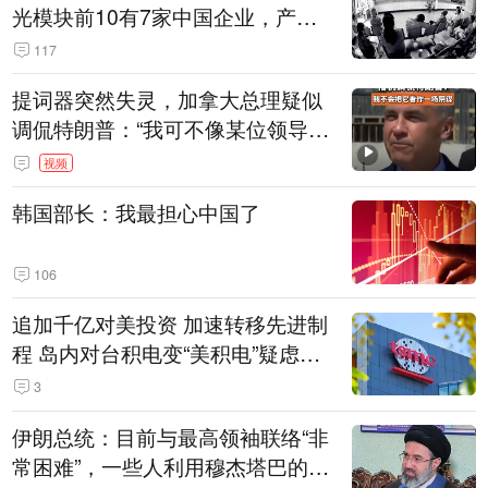
光模块前10有7家中国企业，产业
界人士：想“脱钩”并不容易
117
提词器突然失灵，加拿大总理疑似
调侃特朗普：“我可不像某位领导
人，把这当成一场阴谋”，全场哄笑
视频
韩国部长：我最担心中国了
106
追加千亿对美投资 加速转移先进制
程 岛内对台积电变“美积电”疑虑担
忧加剧
3
伊朗总统：目前与最高领袖联络“非
常困难”，一些人利用穆杰塔巴的正