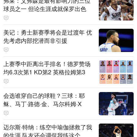
弗莱：艾弗森是最有影响力的三位
球员之一 但论生涯成就保罗出色
美记：勇士新赛季将会是过渡年 优
先考虑内部挖潜而非引援
上赛季中距离出手排名！德罗赞场
均6.3次第1 KD第2 英格拉姆第3
会选谁穿自己的球鞋？三球：耶
稣、马丁·路德·金、马尔科姆·X
迈尔斯·特纳：练空中瑜伽拯救了我
的生涯 队友还会调侃我练这个