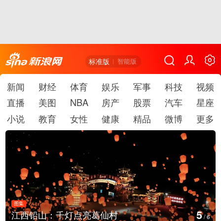
标准版
智能版
新闻
财经
体育
娱乐
军事
科技
视频
直播
美图
NBA
房产
股票
汽车
星座
小说
教育
女性
健康
精品
微博
更多
图集
6
江西铅山：千灯点亮葛仙村
/
6