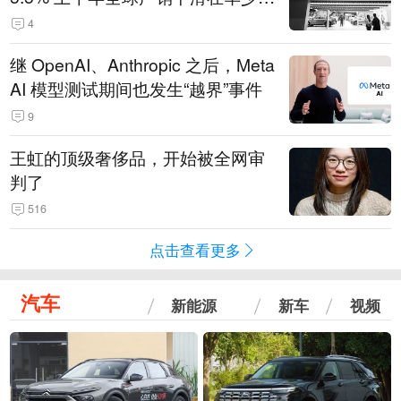
14.3万辆
4
继 OpenAI、Anthropic 之后，Meta
AI 模型测试期间也发生“越界”事件
9
王虹的顶级奢侈品，开始被全网审
判了
516
点击查看更多
汽车
新能源
新车
视频