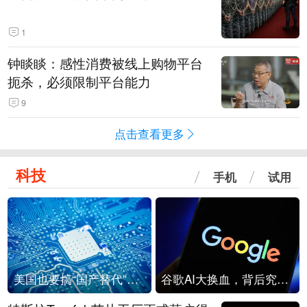
1
钟睒睒：感性消费被线上购物平台
扼杀，必须限制平台能力
9
点击查看更多
科技
手机
试用
美国也要搞“国产替代”？先算清三笔账
谷歌AI大换血，背后究竟发生了什么？