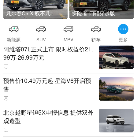
凡尔赛C5 X 驭不凡
探险者 四驱穿越版
新能源
SUV
MPV
轿车
更多
阿维塔07L正式上市 限时权益价21.
99万-26.99万元
预售价10.49万元起 星海V6开启预
售
北京越野星钽5X申报信息 提供双外
观造型