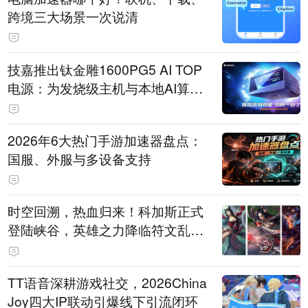
跨境三大场景一次说清
技嘉推出钛金雕1600PG5 AI TOP
电源：为发烧级主机与本地AI算力
打造旗舰供电方案
2026年6大热门手游加速器盘点：
国服、外服与多设备支持
时空回溯，热血归来！科加斯正式
登陆峡谷，英雄之力降临符文乱
斗！
TT语音深耕游戏社交，2026China
Joy四大IP联动引爆线下引流闭环