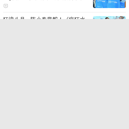
狂浪八月，陈小春掌舵！《疯狂水
世界》首届狂浪节来袭，荒岛求生
直播即将开启
你还在找免费的游戏加速软件吗？
雷神加速器低成本联机方案，支持
免费试用
点击查看更多
滚动
奇闻
段子
趣图
美文
视频
直播
订阅
八卦
情感
旅游
教育
动漫
游戏
试用