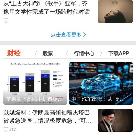
从“上古大神”到《歌手》亚军，齐
豫用文学性完成了一场跨时代对话
点击查看更多
财经
股票
行情中心
下载APP
苹果拿下高端手机市场65%的份额：iPhone 17系列功不可没
中国汽车出海：从“卖出去”到“走进去”
以媒爆料：伊朗最高领袖穆杰塔巴
被紧急送医，情况极度危急，“可能
随时会死去”
217