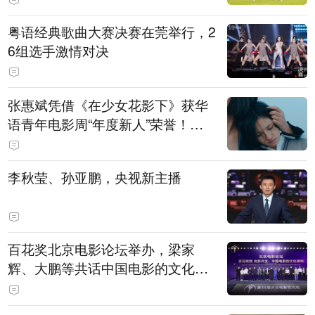
粤语经典歌曲大赛决赛在莞举行，2
6组选手激情对决
张惠斌凭借《在少女花影下》获华
语青年电影周“年度新人”荣誉！该
电影全程在广州取景，采用粤语对
白，主演均为广州本土演员
李秋莹、孙亚鹏，央视新主播
百花奖北京电影论坛举办，梁家
辉、大鹏等共话中国电影的文化建
构