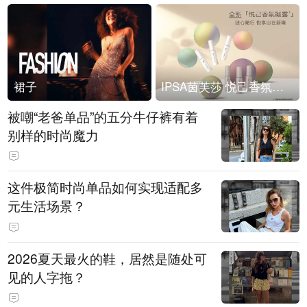
裙子
IPSA茵芙莎 悦己香氛凝露上市
被嘲“老爸单品”的五分牛仔裤有着
别样的时尚魔力
这件极简时尚单品如何实现适配多
元生活场景？
2026夏天最火的鞋，居然是随处可
见的人字拖？