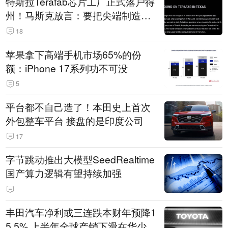
特斯拉Terafab芯片工厂正式落户得
州！马斯克放言：要把尖端制造带
回美国
18
苹果拿下高端手机市场65%的份
额：iPhone 17系列功不可没
5
平台都不自己造了！本田史上首次
外包整车平台 接盘的是印度公司
17
字节跳动推出大模型SeedRealtime
国产算力逻辑有望持续加强
丰田汽车净利或三连跌本财年预降1
5.5% 上半年全球产销下滑在华少卖