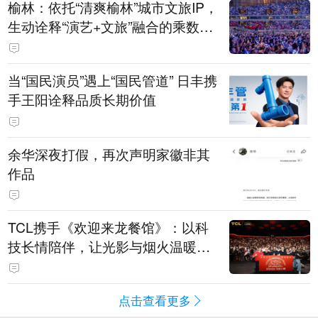
榆林：依托“清爽榆林”城市文旅IP，
生动诠释“演艺+文旅”融合的乘数效
应
当“国民演员”遇上“国民管道” 日丰携
手王阳诠释品质长期价值
余华深夜打假，再次声明家徽非其
作品
TCL携手《欢迎来龙餐馆》：以科
技长情陪伴，让光影与烟火温暖生
活
点击查看更多