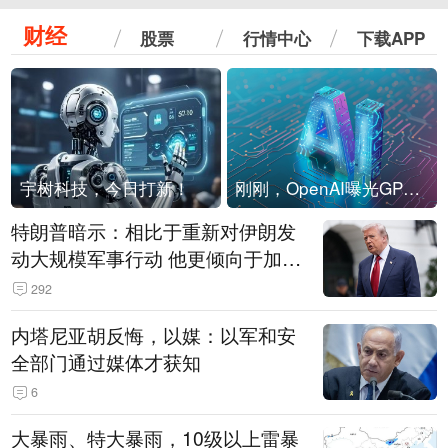
财经
股票
行情中心
下载APP
宇树科技，今日打新！
刚刚，OpenAI曝光GPT-6！传10万亿参数，8月强行发布
特朗普暗示：相比于重新对伊朗发
动大规模军事行动 他更倾向于加大
经济施压
292
内塔尼亚胡反悔，以媒：以军和安
全部门通过媒体才获知
6
大暴雨、特大暴雨，10级以上雷暴