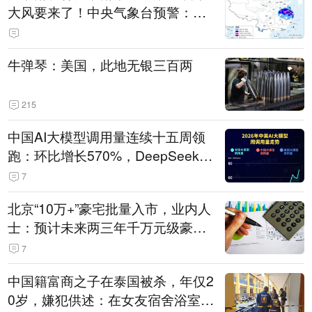
大风要来了！中央气象台预警：今
天到明天，浙江、安徽有特大暴雨
牛弹琴：美国，此地无银三百两
215
中国AI大模型调用量连续十五周领
跑：环比增长570%，DeepSeek-V
4-Flash正式版登顶！MiniMax M
7
3、阶跃星辰Step 3.7 Flash跌出榜
北京“10万+”豪宅批量入市，业内人
单
士：预计未来两三年千万元级豪宅
潜在供应达万套！谁在买单？
7
中国籍富商之子在泰国被杀，年仅2
0岁，嫌犯供述：在女友宿舍浴室发