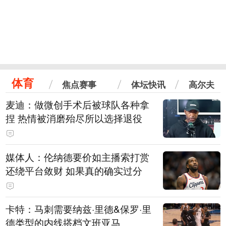
体育
焦点赛事
体坛快讯
高尔夫
麦迪：做微创手术后被球队各种拿
捏 热情被消磨殆尽所以选择退役
媒体人：伦纳德要价如主播索打赏
还绕平台敛财 如果真的确实过分
卡特：马刺需要纳兹·里德&保罗·里
德类型的内线搭档文班亚马