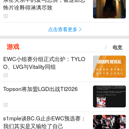
怖片诠释得淋漓尽致
点击查看更多
游戏
电竞
EWC小组赛分组正式出炉：TYLO
O、LVG与Vitality同组
Topson将加盟LGD出战TI2026
s1mple谈BC.G止步EWC预选赛：
我们其实是又输给了自己