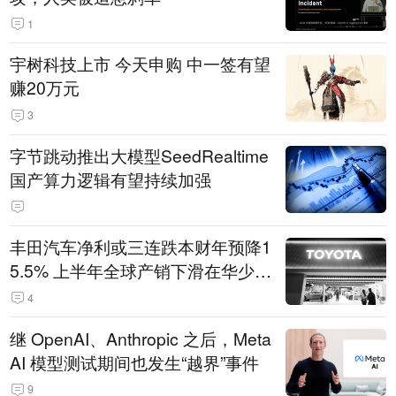
1
宇树科技上市 今天申购 中一签有望
赚20万元
3
字节跳动推出大模型SeedRealtime
国产算力逻辑有望持续加强
丰田汽车净利或三连跌本财年预降1
5.5% 上半年全球产销下滑在华少卖
14.3万辆
4
继 OpenAI、Anthropic 之后，Meta
AI 模型测试期间也发生“越界”事件
9