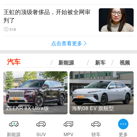
王虹的顶级奢侈品，开始被全网审
判了
518
点击查看更多
汽车
新能源
新车
视频
ZEEKR 8X Ultra版
海豹08 EV 旗舰型
新能源
SUV
MPV
轿车
更多