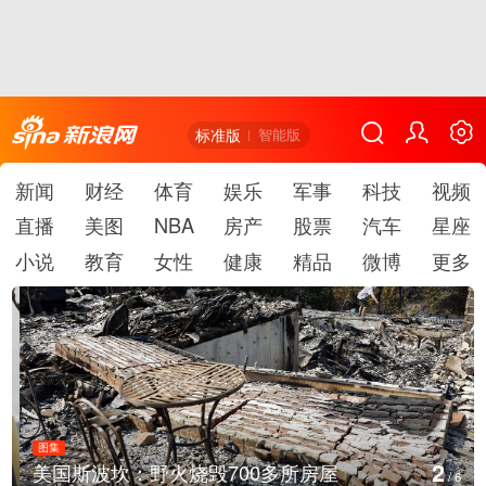
标准版
智能版
新闻
财经
体育
娱乐
军事
科技
视频
直播
美图
NBA
房产
股票
汽车
星座
小说
教育
女性
健康
精品
微博
更多
图集
2
美国斯波坎：野火烧毁700多所房屋
/
6