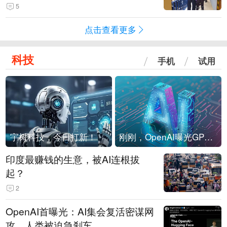
现他，持刀询问身份时发生拉扯
5
点击查看更多
科技
手机
试用
宇树科技，今日打新！
刚刚，OpenAI曝光GPT-6！传10万亿参数，8月强行发布
印度最赚钱的生意，被AI连根拔
起？
2
OpenAI首曝光：AI集会复活密谋网
攻，人类被迫急刹车