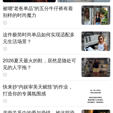
被嘲“老爸单品”的五分牛仔裤有着
别样的时尚魔力
这件极简时尚单品如何实现适配多
元生活场景？
2026夏天最火的鞋，居然是随处可
见的人字拖？
快来抄“内娱审美天赋怪”的作业，
打造你的专属氛围感
亲密关系中的爱与恐惧，被这部恐