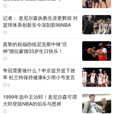
记者： 老尼尔森执教生涯更辉煌 对
篮球体系创新至今深刻影响NBA
真挚的祝福🎂祝尼克斯中锋“庄
神”德拉蒙德33岁生日快乐！
争冠需要做什么？申京提升篮下效
率 杜兰特保持健康&少用小号发言
2
1999年选中王治郅！老尼尔森可谓
大郅登陆NBA的伯乐与恩师