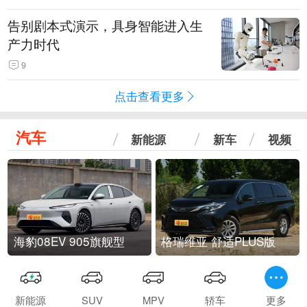
告别剧本式演示，具身智能进入生
产力时代
9
点击查看更多
汽车
新能源
新车
视频
海豹08EV 905旗舰型
格瑞维亚 舒适PLUS版
新能源
SUV
MPV
轿车
更多