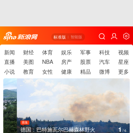
标准版
智能版
新闻
财经
体育
娱乐
军事
科技
视频
直播
美图
NBA
房产
股票
汽车
星座
小说
教育
女性
健康
精品
微博
更多
图集
1
德国：巴特施瓦尔巴赫森林野火
/
6