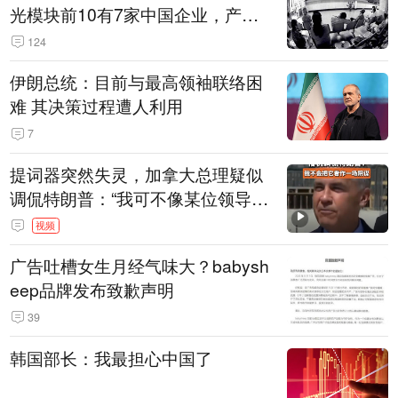
光模块前10有7家中国企业，产业
界人士：想“脱钩”并不容易
124
伊朗总统：目前与最高领袖联络困
难 其决策过程遭人利用
7
提词器突然失灵，加拿大总理疑似
调侃特朗普：“我可不像某位领导
人，把这当成一场阴谋”，全场哄笑
视频
广告吐槽女生月经气味大？babysh
eep品牌发布致歉声明
39
韩国部长：我最担心中国了