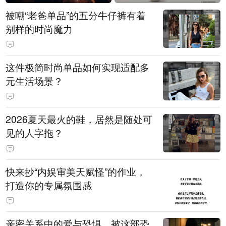
被嘲“老爸单品”的五分牛仔裤有着
别样的时尚魔力
这件极简时尚单品如何实现适配多
元生活场景？
2026夏天最火的鞋，居然是随处可
见的人字拖？
快来抄“内娱审美天赋怪”的作业，
打造你的专属氛围感
亲密关系中的爱与恐惧，被这部恐