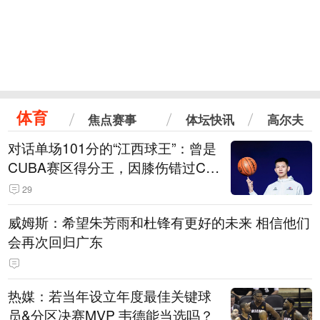
体育
焦点赛事
体坛快讯
高尔夫
对话单场101分的“江西球王”：曾是
CUBA赛区得分王，因膝伤错过CB
A选秀
29
威姆斯：希望朱芳雨和杜锋有更好的未来 相信他们
会再次回归广东
热媒：若当年设立年度最佳关键球
员&分区决赛MVP 韦德能当选吗？