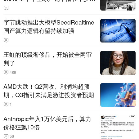
14.3万辆
字节跳动推出大模型SeedRealtime
国产算力逻辑有望持续加强
王虹的顶级奢侈品，开始被全网审
判了
489
AMD大跌！Q2营收、利润均超预
期，Q3指引未满足激进投资者预期
1
Anthropic年入1万亿美元后，算力
价格狂飙10倍
56