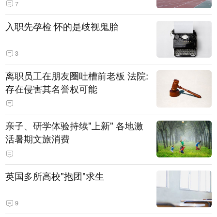
7
入职先孕检 怀的是歧视鬼胎
3
离职员工在朋友圈吐槽前老板 法院:
存在侵害其名誉权可能
亲子、研学体验持续"上新" 各地激
活暑期文旅消费
英国多所高校"抱团"求生
9