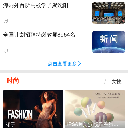
海内外百所高校学子聚沈阳
全国计划招聘特岗教师8954名
点击查看更多
时尚
女性
裙子
IPSA茵芙莎 悦己香氛凝露上市