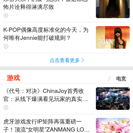
怖片诠释得淋漓尽致
K-POP偶像高度标准化的今天，为
何唯有Jennie能打破规则？
点击查看更多
游戏
电竞
《代号：对决》ChinaJoy首秀收
官：从线下爆满看见玩家的真实期
待
虎牙游戏发行IP矩阵再落重磅一
子！顶流“女明星”ZANMANG LOO