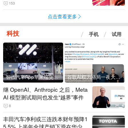
153
点击查看更多
科技
手机
试用
智己汽车App苹果端突然“下架”
谷歌AI权力格局一夜大洗牌
继 OpenAI、Anthropic 之后，Meta
AI 模型测试期间也发生“越界”事件
8
丰田汽车净利或三连跌本财年预降1
5.5% 上半年全球产销下滑在华少卖