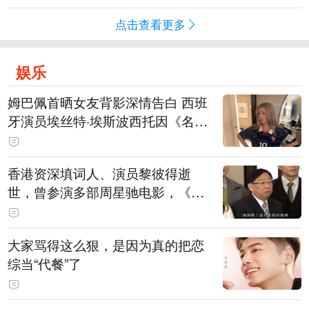
点击查看更多
娱乐
姆巴佩首晒女友背影深情告白 西班
牙演员埃丝特·埃斯波西托因《名校
风暴》走红
香港资深填词人、演员黎彼得逝
世，曾参演多部周星驰电影，《财
神到》由他填词
大家骂得这么狠，是因为真的把恋
综当“代餐”了