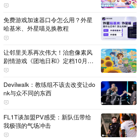
PY 正版3D消除手游《消消奇遇》
惊喜曝光
免费游戏加速器口令怎么用？外星
哈基米、外星喵兑换教程
让邻里关系再次伟大！治愈像素风
剧情游戏《团地日和》定档10月30
日发售
Devilwalk：教练组不该去改变让do
nk与众不同的东西
FL1T谈加盟PV感受：新队伍带给
我极强的气场冲击