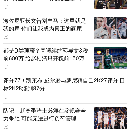
海佐尼亚长文告别皇马：这里就是
我的家 你们让我成为真正的赢家
都是D类顶薪？同曦续约郭昊文&税
前600万 给赵柏清只开税前150万
评分77！凯莱布·威尔逊与罗尼猜自己2K27评分 目
标2K28涨到87分
队记：新赛季骑士必须在常规赛全
力争胜 可能无法进行负荷管理