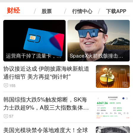
财经
股票
行情中心
下载APP
运营商干掉了流量卡，他们真的玩不起了
SpaceX火箭残骸撞击月球
协议接近达成 伊朗披露海峡新航道
通行细节 美方再提“倒计时”
155
韩国综指大跌5%触发熔断，SK海
力士跌超9%，A股三大指数集体低
开
57
美国光模块禁令落地难度大！全球