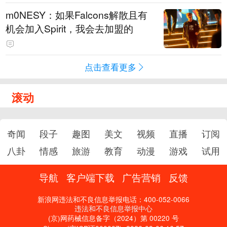
m0NESY：如果Falcons解散且有
机会加入Spirit，我会去加盟的
点击查看更多
滚动
奇闻
段子
趣图
美文
视频
直播
订阅
八卦
情感
旅游
教育
动漫
游戏
试用
导航
客户端下载
广告营销
反馈
新浪网违法和不良信息举报电话：400-052-0066
违法和不良信息举报中心
(京)网药械信息备字（2024）第 00220 号