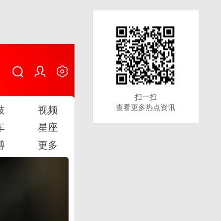
扫一扫
扫一扫
查看更多热点资讯
查看更多热点资讯
技
视频
车
星座
博
更多