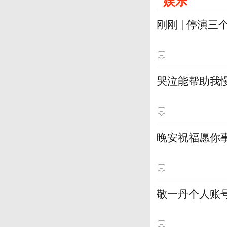
娱乐
刚刚 | 停演
哭泣能帮助我
晚安祝福愿你
敬一丹个人账