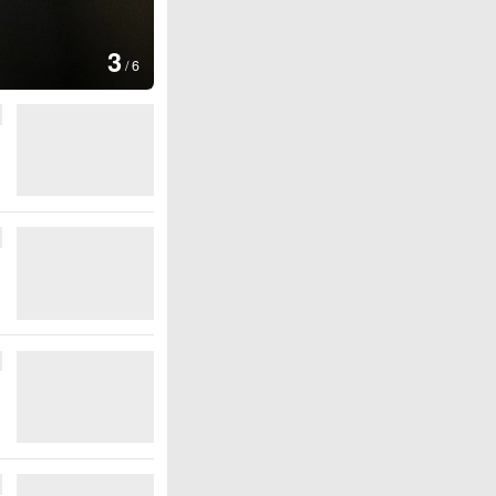
图集
4
安徽长丰：葡萄丰收采摘忙
/
6