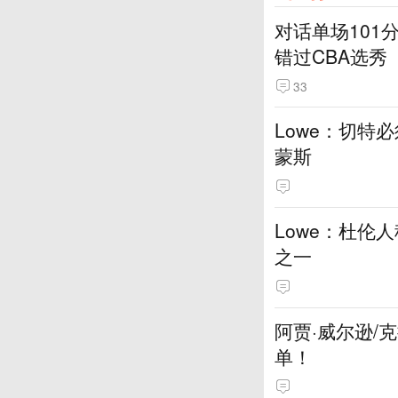
对话单场101
错过CBA选秀
33
Lowe：切特
蒙斯
Lowe：杜伦
之一
阿贾·威尔逊/
单！