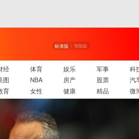
标准版
智能版
财经
体育
娱乐
军事
科
美图
NBA
房产
股票
汽
教育
女性
健康
精品
微