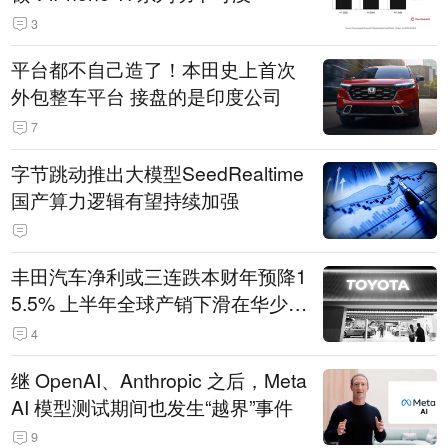
3
平台都不自己造了！本田史上首次
外包整车平台 接盘的是印度公司
7
字节跳动推出大模型SeedRealtime
国产算力逻辑有望持续加强
丰田汽车净利或三连跌本财年预降1
5.5% 上半年全球产销下滑在华少卖
14.3万辆
4
继 OpenAI、Anthropic 之后，Meta
AI 模型测试期间也发生“越界”事件
9