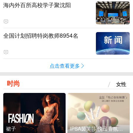
海内外百所高校学子聚沈阳
全国计划招聘特岗教师8954名
点击查看更多
时尚
女性
裙子
IPSA茵芙莎 悦己香氛凝露上市