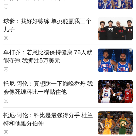
球爹：我好好练练 单挑能赢我三个
儿子
单打乔：若恩比德保持健康 76人就
能夺冠 我押注5万美元
托尼·阿伦：真想防一下巅峰乔丹 我
会像死缠科比一样贴住他
托尼·阿伦：科比是最强得分手 杜兰
特和他难分伯仲