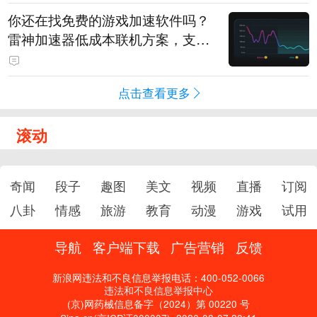
你还在找免费的游戏加速软件吗？
雷神加速器低成本联机方案，支持
免费试用
点击查看更多
滚动
奇闻
段子
趣图
美文
视频
直播
订阅
八卦
情感
旅游
教育
动漫
游戏
试用
导航
客户端下载
广告营销
反馈
新浪网违法和不良信息举报电话：400-052-0066
违法和不良信息举报中心
(京)网药械信息备字（2024）第 00220 号