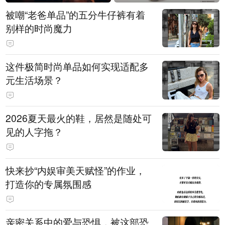
被嘲“老爸单品”的五分牛仔裤有着
别样的时尚魔力
这件极简时尚单品如何实现适配多
元生活场景？
2026夏天最火的鞋，居然是随处可
见的人字拖？
快来抄“内娱审美天赋怪”的作业，
打造你的专属氛围感
亲密关系中的爱与恐惧，被这部恐