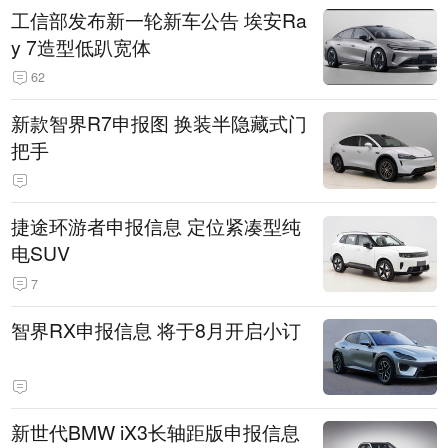
工信部发布新一轮新车公告 埃安Ra
y 7造型低趴宽体
62
新款智界R7申报图 换装半隐藏式门
把手
捷途环游者申报信息 定位紧凑型纯
电SUV
7
智界RX申报信息 将于8月开启小订
新世代BMW iX3长轴距版申报信息