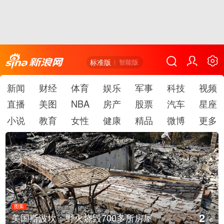
标准版
智能版
新闻
财经
体育
娱乐
军事
科技
视频
直播
美图
NBA
房产
股票
汽车
星座
小说
教育
女性
健康
精品
微博
更多
图集
2
美国斯波坎：野火烧毁700多所房屋
/
6