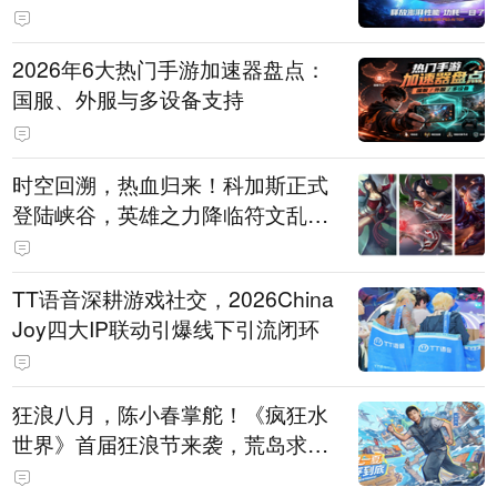
打造旗舰供电方案
2026年6大热门手游加速器盘点：
国服、外服与多设备支持
时空回溯，热血归来！科加斯正式
登陆峡谷，英雄之力降临符文乱
斗！
TT语音深耕游戏社交，2026China
Joy四大IP联动引爆线下引流闭环
狂浪八月，陈小春掌舵！《疯狂水
世界》首届狂浪节来袭，荒岛求生
直播即将开启