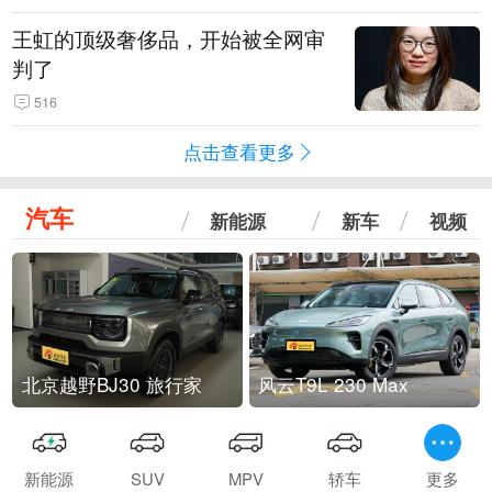
王虹的顶级奢侈品，开始被全网审
判了
516
点击查看更多
汽车
新能源
新车
视频
北京越野BJ30 旅行家
风云T9L 230 Max
新能源
SUV
MPV
轿车
更多