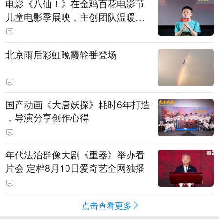
电影《八仙！》在金鸡百花电影节
儿童电影季展映，主创团队温暖寄
语小观众
北京雨后彩虹晚霞轮番登场
国产动画《大唐妖探》耗时6年打造
，导演分享创作心得
年代法治群像大剧《重器》举办看
片会 定档8月10日爱奇艺全网独播
点击查看更多