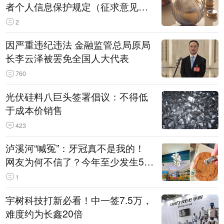
者个人信息保护规定（征求意见
稿）》公开征求意见
2
因严重违纪违法 金融监管总局原局
长李云泽被罢免全国人大代表
760
光伏硅料八巨头签署倡议：不得低
于成本价销售
423
泸溪河“喊冤”：牙冠真不是我的！
网友为何不信了？今年至少发生5
起“食品冤案”
1
宇树科技打新必看！中一签7.5万，
难度约为长鑫20倍