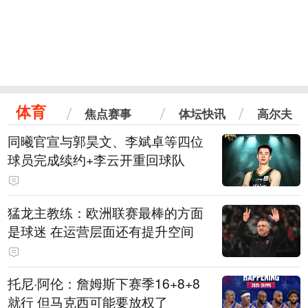
体育
焦点赛事
体坛快讯
高尔夫
同曦官宣与郭昊文、李斌卓等四位
球员完成续约+李云开重回球队
猛龙主教练：欧洲联赛最棒的方面
是球迷 在运营层面还有提升空间
托尼·阿伦：詹姆斯下赛季16+8+8
就行 但马克西可能要放权了