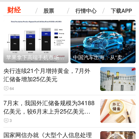
财经
股票
行情中心
下载APP
苹果拿下高端手机市场65%的份额：iPhone 17系列功不可没
中国汽车出海：从“卖出去”到“走进去”
央行连续21个月增持黄金，7月外
汇储备增加25亿美元
64
7月末，我国外汇储备规模为34188
亿美元，较6月末上升25亿美元，
升幅为0.07%
3
国家网信办就《大型个人信息处理