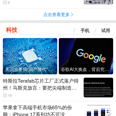
2
点击查看更多
科技
手机
试用
美国也要搞“国产替代”？先算清三笔账
谷歌AI大换血，背后究竟发生了什么？
特斯拉Terafab芯片工厂正式落户得
州！马斯克放言：要把尖端制造带
回美国
13
苹果拿下高端手机市场65%的份
额：iPhone 17系列功不可没