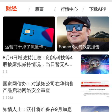
财经
股票
行情中心
下载APP
运营商干掉了流量卡，他们真的玩不起了
SpaceX火箭残骸撞击月球
8月6日增减持汇总：朗鸿科技等4
股披露拟减持情况，当日暂无A股
公司披露拟增持情况（表）
国家网信办：对派拓公司在华销售
产品启动网络安全审查
262
知情人士：沃什将准备在9月加息