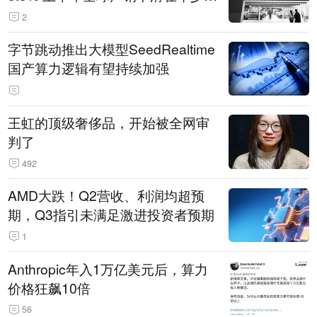
14.3万辆
2
字节跳动推出大模型SeedRealtime
国产算力逻辑有望持续加强
王虹的顶级奢侈品，开始被全网审
判了
492
AMD大跌！Q2营收、利润均超预
期，Q3指引未满足激进投资者预期
1
Anthropic年入1万亿美元后，算力
价格狂飙10倍
56