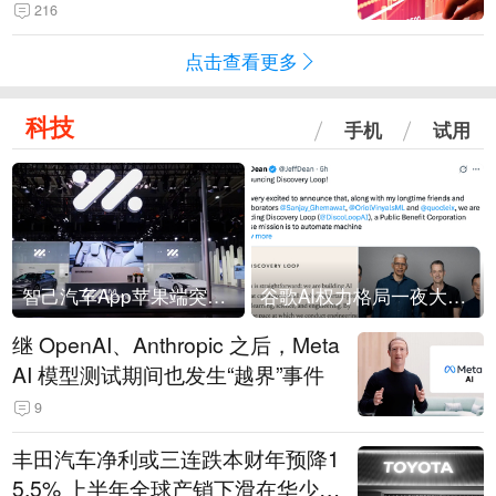
216
点击查看更多
科技
手机
试用
智己汽车App苹果端突然“下架”
谷歌AI权力格局一夜大洗牌
继 OpenAI、Anthropic 之后，Meta
AI 模型测试期间也发生“越界”事件
9
丰田汽车净利或三连跌本财年预降1
5.5% 上半年全球产销下滑在华少卖