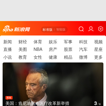
标准版
智能版
新闻
财经
体育
娱乐
军事
科技
视频
直播
美图
NBA
房产
股票
汽车
星座
小说
教育
女性
健康
精品
微博
更多
图集
4
云南普洱：乡村风光如画
/
6