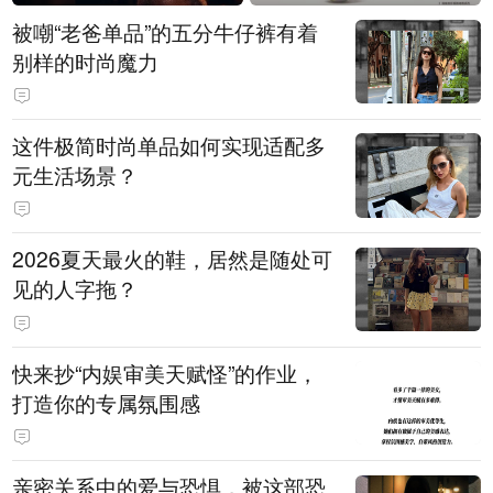
被嘲“老爸单品”的五分牛仔裤有着
别样的时尚魔力
这件极简时尚单品如何实现适配多
元生活场景？
2026夏天最火的鞋，居然是随处可
见的人字拖？
快来抄“内娱审美天赋怪”的作业，
打造你的专属氛围感
亲密关系中的爱与恐惧，被这部恐