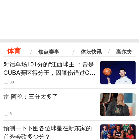
体育
焦点赛事
体坛快讯
高尔夫
对话单场101分的“江西球王”：曾是
CUBA赛区得分王，因膝伤错过CB
A选秀
33
雷·阿伦：三分太多了
6
预测一下下图各位球星在新东家的
首秀会砍多少分？