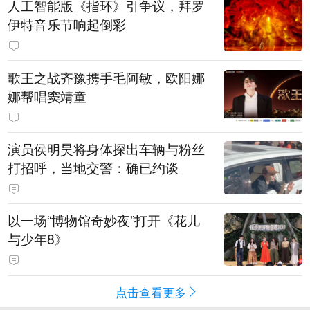
人工智能版《指环》引争议，拜罗
伊特音乐节响起倒彩
歌王之战齐豫携手毛阿敏，欧阳娜
娜帮唱窦靖童
演员侯明昊将身体探出车辆与粉丝
打招呼，当地交警：确已约谈
以一场“博物馆奇妙夜”打开《花儿
与少年8》
点击查看更多