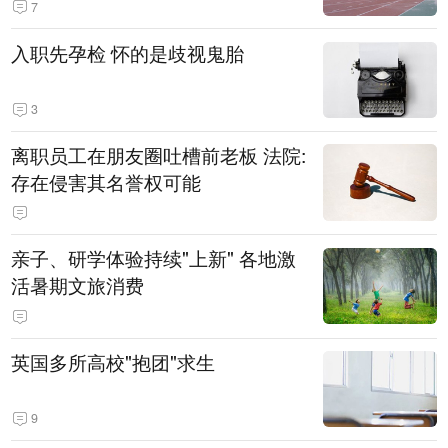
7
入职先孕检 怀的是歧视鬼胎
3
离职员工在朋友圈吐槽前老板 法院:
存在侵害其名誉权可能
亲子、研学体验持续"上新" 各地激
活暑期文旅消费
英国多所高校"抱团"求生
9