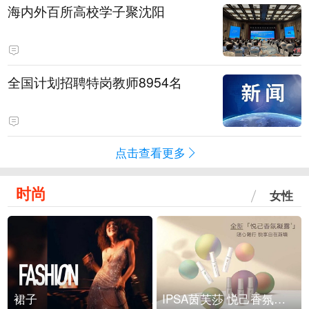
海内外百所高校学子聚沈阳
全国计划招聘特岗教师8954名
点击查看更多
时尚
女性
裙子
IPSA茵芙莎 悦己香氛凝露上市