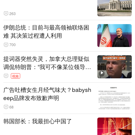
263
伊朗总统：目前与最高领袖联络困
难 其决策过程遭人利用
700
提词器突然失灵，加拿大总理疑似
调侃特朗普：“我可不像某位领导
人，把这当成一场阴谋”，全场哄笑
视频
广告吐槽女生月经气味大？babysh
eep品牌发布致歉声明
68
韩国部长：我最担心中国了