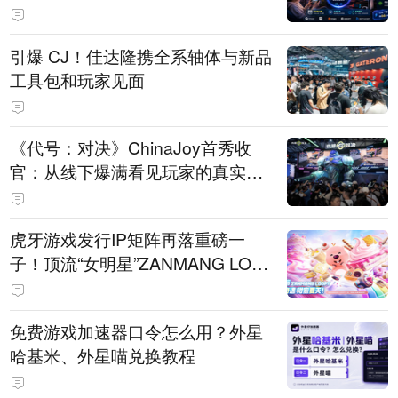
引爆 CJ！佳达隆携全系轴体与新品
工具包和玩家见面
《代号：对决》ChinaJoy首秀收
官：从线下爆满看见玩家的真实期
待
虎牙游戏发行IP矩阵再落重磅一
子！顶流“女明星”ZANMANG LOO
PY 正版3D消除手游《消消奇遇》
惊喜曝光
免费游戏加速器口令怎么用？外星
哈基米、外星喵兑换教程