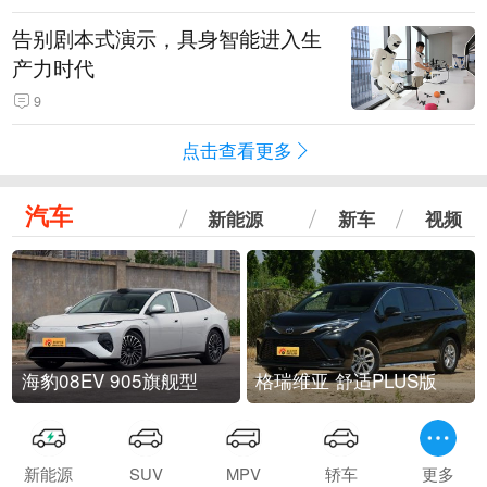
告别剧本式演示，具身智能进入生
产力时代
9
点击查看更多
汽车
新能源
新车
视频
海豹08EV 905旗舰型
格瑞维亚 舒适PLUS版
新能源
SUV
MPV
轿车
更多