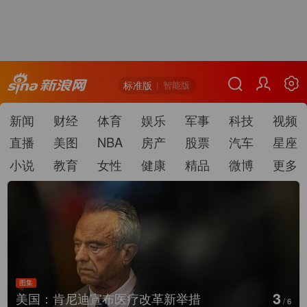
标准版
智能版
新闻
财经
体育
娱乐
军事
科技
视频
直播
美图
NBA
房产
股票
汽车
星座
小说
教育
女性
健康
精品
微博
更多
图集
3
美国：肯尼迪宣布医疗改革新举措
/
6