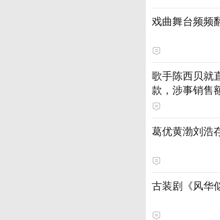
戏曲舞台频频
歌手陈西贝就
款，涉事销售额
葛优黄渤刘浩
古装剧《风华