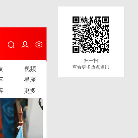
扫一扫
扫一扫
查看更多热点资讯
查看更多热点资讯
技
视频
车
星座
博
更多