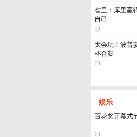
霍里：库里赢
自己
太会玩！波普妻
杯合影
娱乐
百花奖开幕式节