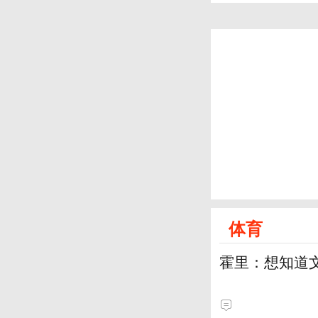
体育
霍里：想知道