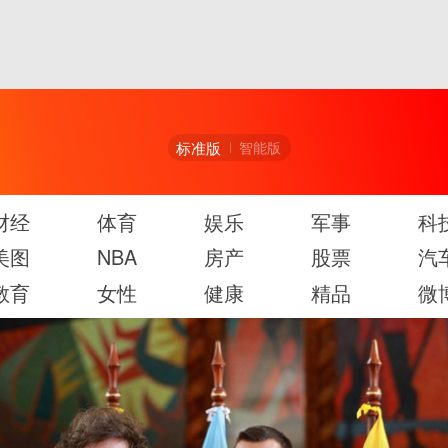
标准版
智能版
财经
体育
娱乐
军事
科
美图
NBA
房产
股票
汽
教育
女性
健康
精品
微