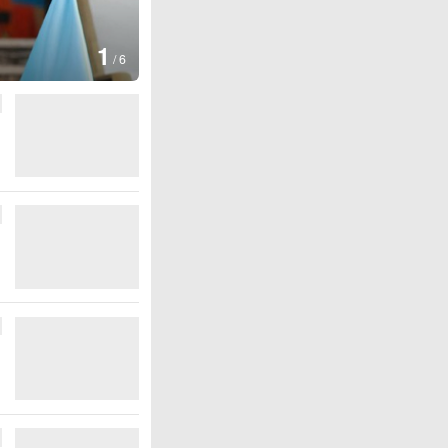
1
/
6