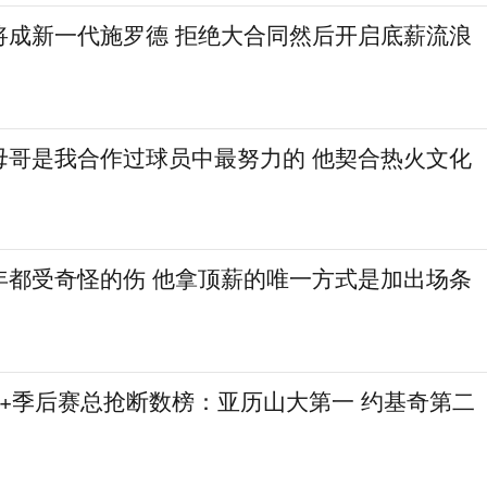
将成新一代施罗德 拒绝大合同然后开启底薪流浪
母哥是我合作过球员中最努力的 他契合热火文化
年都受奇怪的伤 他拿顶薪的唯一方式是加出场条
赛+季后赛总抢断数榜：亚历山大第一 约基奇第二