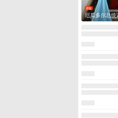
图集
厄瓜多尔总统