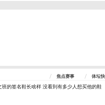
焦点赛事
体坛快
文班的签名鞋长啥样 没看到有多少人想买他的鞋