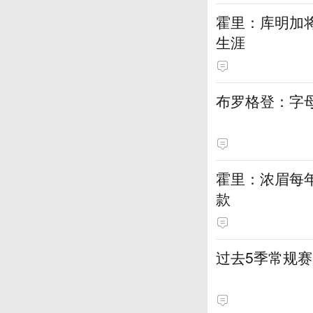
霍里：库明加
生涯
布罗格登：字
霍里：浓眉每
款
过去5季常规