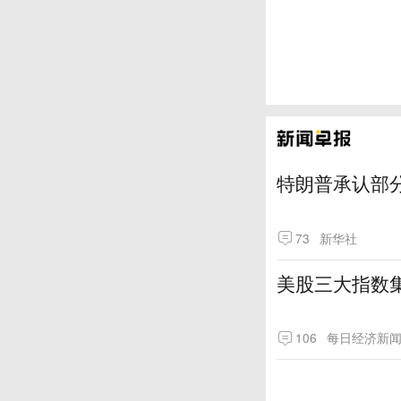
特朗普承认部分
73
新华社
美股三大指数
106
每日经济新