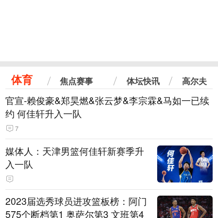
体育
焦点赛事
体坛快讯
高尔夫
官宣-赖俊豪&郑昊燃&张云梦&李宗霖&马如一已续
约 何佳轩升入一队
7
媒体人：天津男篮何佳轩新赛季升
入一队
2023届选秀球员进攻篮板榜：阿门
575个断档第1 奥萨尔第3 文班第4