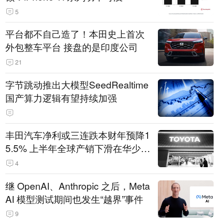
5
平台都不自己造了！本田史上首次
外包整车平台 接盘的是印度公司
21
字节跳动推出大模型SeedRealtime
国产算力逻辑有望持续加强
丰田汽车净利或三连跌本财年预降1
5.5% 上半年全球产销下滑在华少卖
14.3万辆
4
继 OpenAI、Anthropic 之后，Meta
AI 模型测试期间也发生“越界”事件
9