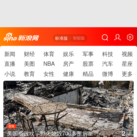
标准版
智能版
新闻
财经
体育
娱乐
军事
科技
视频
直播
美图
NBA
房产
股票
汽车
星座
小说
教育
女性
健康
精品
微博
更多
图集
3
叙利亚：大马士革发生爆炸
/
6