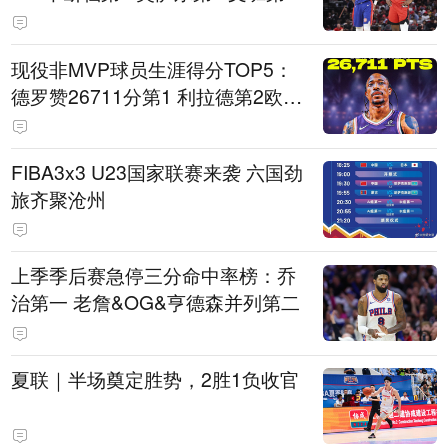
现役非MVP球员生涯得分TOP5：
德罗赞26711分第1 利拉德第2欧文
第5
FIBA3x3 U23国家联赛来袭 六国劲
旅齐聚沧州
上季季后赛急停三分命中率榜：乔
治第一 老詹&OG&亨德森并列第二
夏联｜半场奠定胜势，2胜1负收官