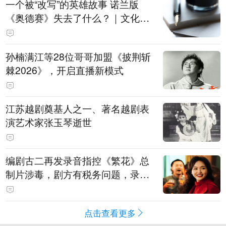
一个被“改写”的英雄故事 诺兰版
《奥德赛》失去了什么？｜文化观
察
孙楠满江等28位哥哥加盟《披荆斩
棘2026》，开启直播新模式
江苏越剧奠基人之一、著名越剧表
演艺术家张玉琴逝世
编剧古二再发录音指控《繁花》总
制片涉毒，剧方有税务问题，录音
中王家卫称“一点够了，要不然又要
出事”
点击查看更多