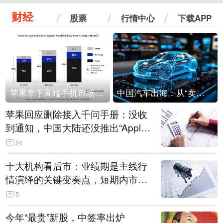
财经
股票
行情中心
下载APP
苹果拿下高端手机市场65%的份额：iPhone 17系列功不可没
中国汽车出海：从“卖出去”到“走进去”
苹果回应删除接入千问手册：没收
到通知，中国大陆还没推出“Apple
智能使用千问”功能
24
十大机构看后市：业绩期是主线行
情演绎的关键变奏点，短期内市场
或继续反弹，关注三条业绩主线
5
今年“最贵”新股，中签率出炉