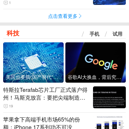
1
点击查看更多
科技
手机
试用
美国也要搞“国产替代”？先算清三笔账
谷歌AI大换血，背后究竟发生了什么？
特斯拉Terafab芯片工厂正式落户得
州！马斯克放言：要把尖端制造带
回美国
19
苹果拿下高端手机市场65%的份
额：iPhone 17系列功不可没