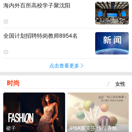
海内外百所高校学子聚沈阳
全国计划招聘特岗教师8954名
点击查看更多
时尚
女性
裙子
IPSA茵芙莎 悦己香氛凝露上市