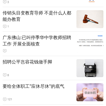
3
传销头目变教育导师 不是什么人都
能办教育
1
广东佛山:已叫停季华中学教师招聘
工作 开展全面核查
招聘公平岂容花钱做手脚
8
要给全体职工"应休尽休"的底气
121