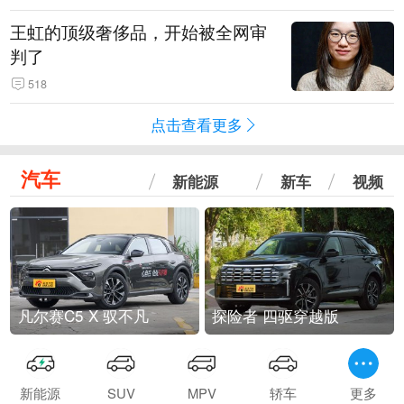
王虹的顶级奢侈品，开始被全网审
判了
518
点击查看更多
汽车
新能源
新车
视频
凡尔赛C5 X 驭不凡
探险者 四驱穿越版
新能源
SUV
MPV
轿车
更多