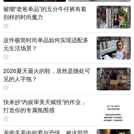
被嘲“老爸单品”的五分牛仔裤有着
别样的时尚魔力
这件极简时尚单品如何实现适配多
元生活场景？
2026夏天最火的鞋，居然是随处可
见的人字拖？
快来抄“内娱审美天赋怪”的作业，
打造你的专属氛围感
亲密关系中的爱与恐惧，被这部恐