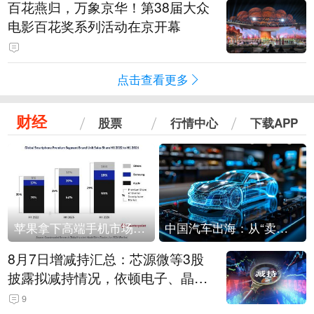
百花燕归，万象京华！第38届大众
电影百花奖系列活动在京开幕
点击查看更多
财经
股票
行情中心
下载APP
苹果拿下高端手机市场65%的份额：iPhone 17系列功不可没
中国汽车出海：从“卖出去”到“走进去”
8月7日增减持汇总：芯源微等3股
披露拟减持情况，依顿电子、晶华
微拟增持（表）
9