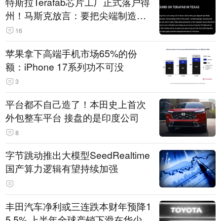
特斯拉Terafab芯片工厂正式落户得
州！马斯克放言：要把尖端制造带
回美国
16
苹果拿下高端手机市场65%的份
额：iPhone 17系列功不可没
3
平台都不自己造了！本田史上首次
外包整车平台 接盘的是印度公司
8
字节跳动推出大模型SeedRealtime
国产算力逻辑有望持续加强
丰田汽车净利或三连跌本财年预降1
5.5% 上半年全球产销下滑在华少卖