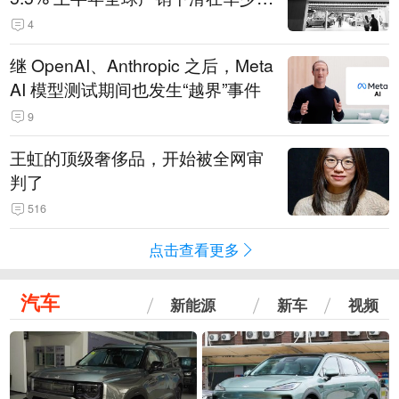
14.3万辆
4
继 OpenAI、Anthropic 之后，Meta
AI 模型测试期间也发生“越界”事件
9
王虹的顶级奢侈品，开始被全网审
判了
516
点击查看更多
汽车
新能源
新车
视频