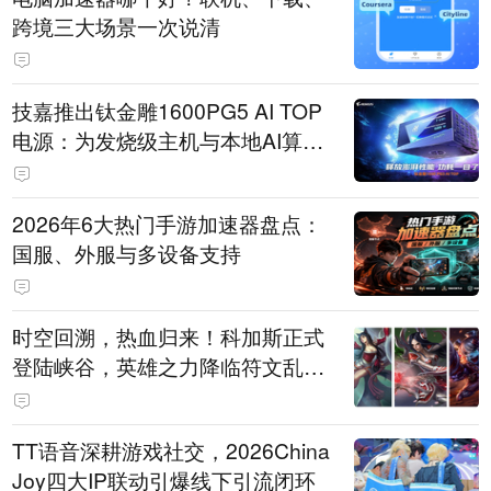
跨境三大场景一次说清
技嘉推出钛金雕1600PG5 AI TOP
电源：为发烧级主机与本地AI算力
打造旗舰供电方案
2026年6大热门手游加速器盘点：
国服、外服与多设备支持
时空回溯，热血归来！科加斯正式
登陆峡谷，英雄之力降临符文乱
斗！
TT语音深耕游戏社交，2026China
Joy四大IP联动引爆线下引流闭环