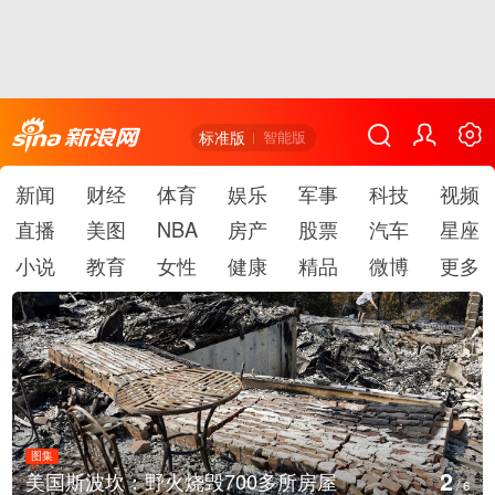
标准版
智能版
新闻
财经
体育
娱乐
军事
科技
视频
直播
美图
NBA
房产
股票
汽车
星座
小说
教育
女性
健康
精品
微博
更多
图集
2
美国斯波坎：野火烧毁700多所房屋
/
6