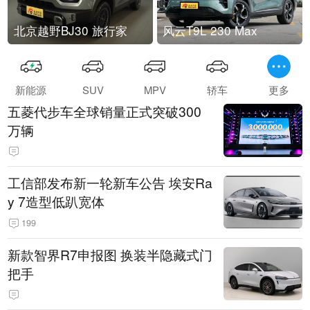
北京越野BJ30 旅行家
风云T9L 230 Max
新能源
SUV
MPV
轿车
更多
五菱代步车全球销量正式突破300
万辆
工信部发布新一轮新车公告 埃安Ra
y 7造型低趴宽体
199
新款智界R7申报图 换装半隐藏式门
把手