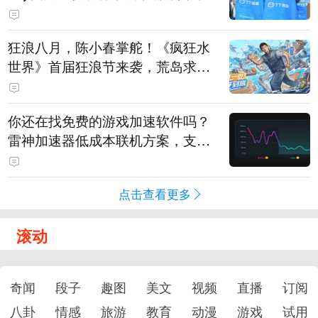
狂浪八月，陈小春掌舵！《疯狂水
世界》首届狂浪节来袭，荒岛求生
直播即将开启
你还在找免费的游戏加速软件吗？
雷神加速器低成本联机方案，支持
免费试用
点击查看更多
滚动
奇闻
段子
趣图
美文
视频
直播
订阅
八卦
情感
旅游
教育
动漫
游戏
试用