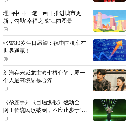
理响中国·一笔一画｜推进城市更
新，勾勒“幸福之城”壮阔图景
张雪39岁生日愿望：祝中国机车在
世界通赢！
刘浩存宋威龙主演七根心简，爱一
个人最高境界是心疼
《尕连手》《目瑙纵歌》燃动全
网！传统民歌破圈，不应止步于“上
头”