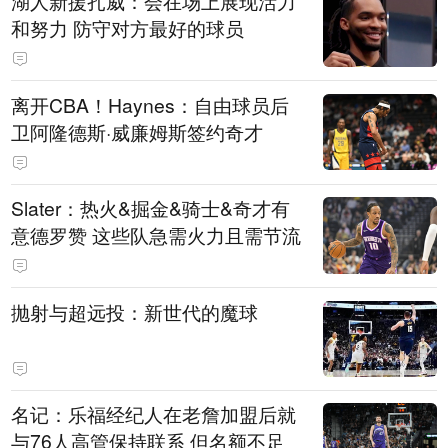
湖人新援扎威：会在场上展现活力
和努力 防守对方最好的球员
离开CBA！Haynes：自由球员后
卫阿隆德斯·威廉姆斯签约奇才
Slater：热火&掘金&骑士&奇才有
意德罗赞 这些队急需火力且需节流
抛射与超远投：新世代的魔球
名记：乐福经纪人在老詹加盟后就
与76人高管保持联系 但名额不足