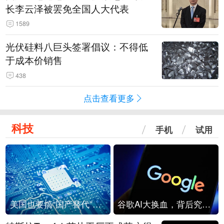
长李云泽被罢免全国人大代表
1589
光伏硅料八巨头签署倡议：不得低
于成本价销售
438
点击查看更多
科技
手机
试用
美国也要搞“国产替代”？先算清三笔账
谷歌AI大换血，背后究竟发生了什么？