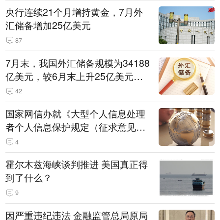
央行连续21个月增持黄金，7月外
汇储备增加25亿美元
87
7月末，我国外汇储备规模为34188
亿美元，较6月末上升25亿美元，
升幅为0.07%
42
国家网信办就《大型个人信息处理
者个人信息保护规定（征求意见
稿）》公开征求意见
4
霍尔木兹海峡谈判推进 美国真正得
到了什么？
9
因严重违纪违法 金融监管总局原局