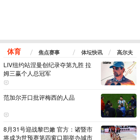
体育
焦点赛事
体坛快讯
高尔夫
LIV纽约站涅曼创纪录夺第九胜 拉
姆三赢个人总冠军
范加尔开口批评梅西的人品
8月31号迎战黎巴嫩 官方：诸暨市
将成为世预赛第四窗口期举办城市