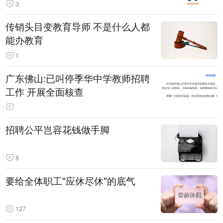
3
传销头目变教育导师 不是什么人都
能办教育
1
广东佛山:已叫停季华中学教师招聘
工作 开展全面核查
招聘公平岂容花钱做手脚
8
要给全体职工"应休尽休"的底气
127