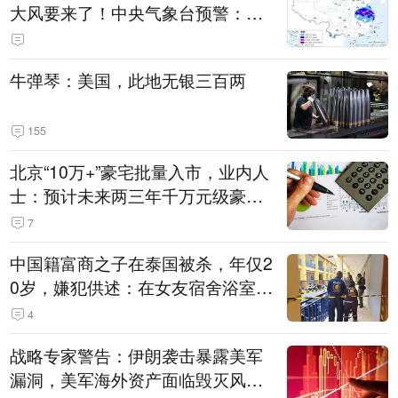
大风要来了！中央气象台预警：今
天到明天，浙江、安徽有特大暴雨
牛弹琴：美国，此地无银三百两
155
北京“10万+”豪宅批量入市，业内人
士：预计未来两三年千万元级豪宅
潜在供应达万套！谁在买单？
7
中国籍富商之子在泰国被杀，年仅2
0岁，嫌犯供述：在女友宿舍浴室发
现他，持刀询问身份时发生拉扯
4
战略专家警告：伊朗袭击暴露美军
漏洞，美军海外资产面临毁灭风