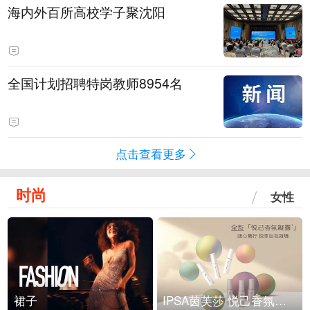
海内外百所高校学子聚沈阳
全国计划招聘特岗教师8954名
点击查看更多
时尚
女性
裙子
IPSA茵芙莎 悦己香氛凝露上市