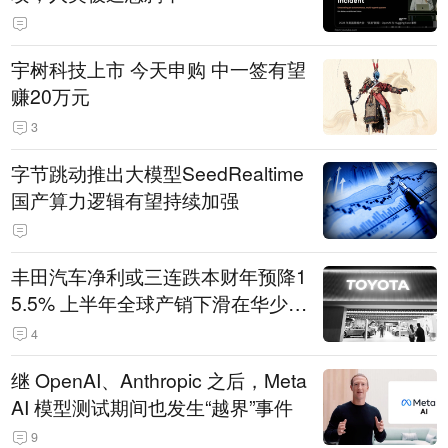
宇树科技上市 今天申购 中一签有望
赚20万元
3
字节跳动推出大模型SeedRealtime
国产算力逻辑有望持续加强
丰田汽车净利或三连跌本财年预降1
5.5% 上半年全球产销下滑在华少卖
14.3万辆
4
继 OpenAI、Anthropic 之后，Meta
AI 模型测试期间也发生“越界”事件
9