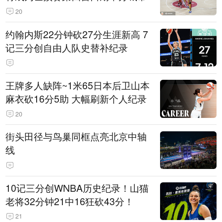
20
约翰内斯22分钟砍27分生涯新高 7
记三分创自由人队史替补纪录
王牌多人缺阵~1米65日本后卫山本
麻衣砍16分5助 大幅刷新个人纪录
20
街头田径与鸟巢同框点亮北京中轴
线
10记三分创WNBA历史纪录！山猫
老将32分钟21中16狂砍43分！
21