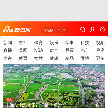
标准版
智能版
新闻
财经
体育
娱乐
军事
科技
视频
直播
美图
NBA
房产
股票
汽车
星座
小说
教育
女性
健康
精品
微博
更多
图集
6
上海：七彩稻田画迎最佳观赏期
/
6