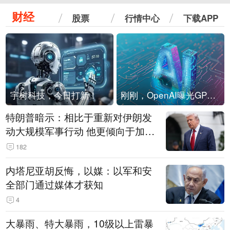
财经
股票
行情中心
下载APP
宇树科技，今日打新！
刚刚，OpenAI曝光GPT-6！传10万亿参数，8月强行发布
特朗普暗示：相比于重新对伊朗发
动大规模军事行动 他更倾向于加大
经济施压
182
内塔尼亚胡反悔，以媒：以军和安
全部门通过媒体才获知
4
大暴雨、特大暴雨，10级以上雷暴