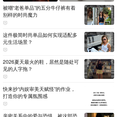
被嘲“老爸单品”的五分牛仔裤有着
别样的时尚魔力
这件极简时尚单品如何实现适配多
元生活场景？
2026夏天最火的鞋，居然是随处可
见的人字拖？
快来抄“内娱审美天赋怪”的作业，
打造你的专属氛围感
亲密关系中的爱与恐惧，被这部恐