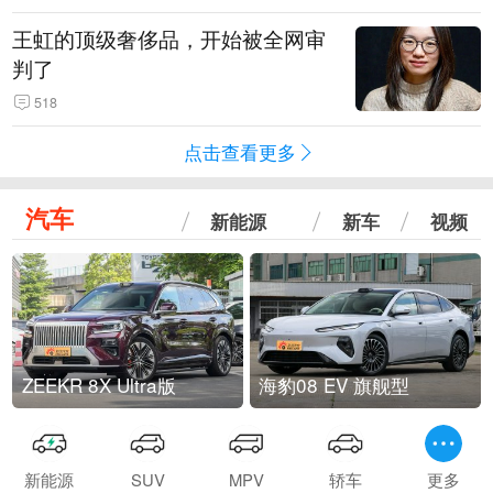
王虹的顶级奢侈品，开始被全网审
判了
518
点击查看更多
汽车
新能源
新车
视频
ZEEKR 8X Ultra版
海豹08 EV 旗舰型
新能源
SUV
MPV
轿车
更多