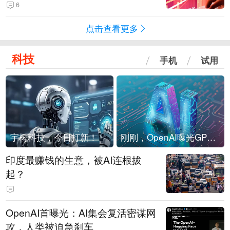
险！
6
点击查看更多
科技
手机
试用
宇树科技，今日打新！
刚刚，OpenAI曝光GPT-6！传10万亿参数，8月强行发布
印度最赚钱的生意，被AI连根拔
起？
OpenAI首曝光：AI集会复活密谋网
攻，人类被迫急刹车