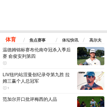
体育
焦点赛事
体坛快讯
高尔夫
温德姆锦标赛布伦南夺冠杀入季后
赛 俞俊安列第四
LIV纽约站涅曼创纪录夺第九胜 拉
姆三赢个人总冠军
1
范加尔开口批评梅西的人品