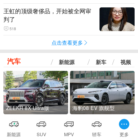
王虹的顶级奢侈品，开始被全网审
判了
518
点击查看更多
汽车
新能源
新车
视频
ZEEKR 8X Ultra版
海豹08 EV 旗舰型
新能源
SUV
MPV
轿车
更多