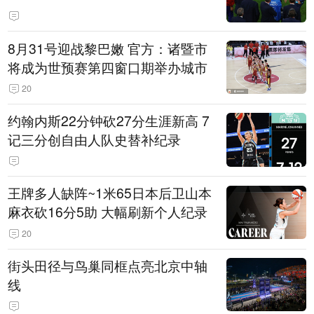
8月31号迎战黎巴嫩 官方：诸暨市
将成为世预赛第四窗口期举办城市
20
约翰内斯22分钟砍27分生涯新高 7
记三分创自由人队史替补纪录
王牌多人缺阵~1米65日本后卫山本
麻衣砍16分5助 大幅刷新个人纪录
20
街头田径与鸟巢同框点亮北京中轴
线