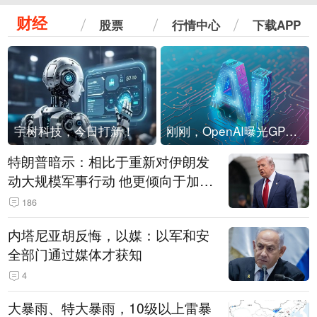
财经
股票
行情中心
下载APP
宇树科技，今日打新！
刚刚，OpenAI曝光GPT-6！传10万亿参数，8月强行发布
特朗普暗示：相比于重新对伊朗发
动大规模军事行动 他更倾向于加大
经济施压
186
内塔尼亚胡反悔，以媒：以军和安
全部门通过媒体才获知
4
大暴雨、特大暴雨，10级以上雷暴