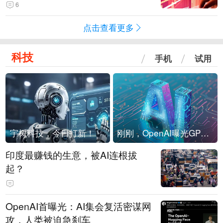
险！
6
点击查看更多
科技
手机
试用
宇树科技，今日打新！
刚刚，OpenAI曝光GPT-6！传10万亿参数，8月强行发布
印度最赚钱的生意，被AI连根拔
起？
OpenAI首曝光：AI集会复活密谋网
攻，人类被迫急刹车