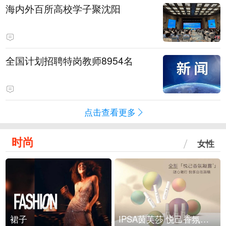
海内外百所高校学子聚沈阳
全国计划招聘特岗教师8954名
点击查看更多
时尚
女性
裙子
IPSA茵芙莎 悦己香氛凝露上市