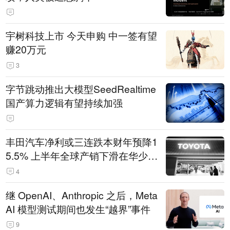
宇树科技上市 今天申购 中一签有望
赚20万元
3
字节跳动推出大模型SeedRealtime
国产算力逻辑有望持续加强
丰田汽车净利或三连跌本财年预降1
5.5% 上半年全球产销下滑在华少卖
14.3万辆
4
继 OpenAI、Anthropic 之后，Meta
AI 模型测试期间也发生“越界”事件
9