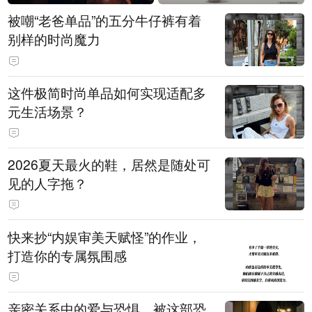
被嘲“老爸单品”的五分牛仔裤有着
别样的时尚魔力
这件极简时尚单品如何实现适配多
元生活场景？
2026夏天最火的鞋，居然是随处可
见的人字拖？
快来抄“内娱审美天赋怪”的作业，
打造你的专属氛围感
亲密关系中的爱与恐惧，被这部恐