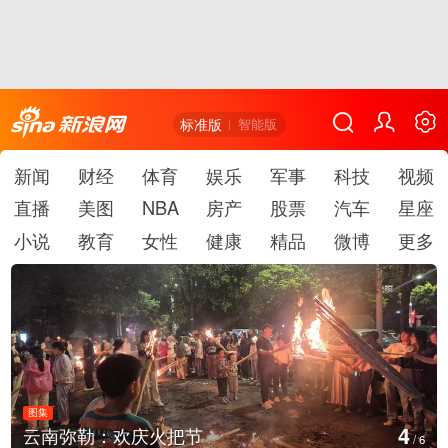
标准版
智能版
新闻
财经
体育
娱乐
军事
科技
视频
直播
美图
NBA
房产
股票
汽车
星座
小说
教育
女性
健康
精品
微博
更多
图集
4
云南弥勒：欢庆火把节
/
6