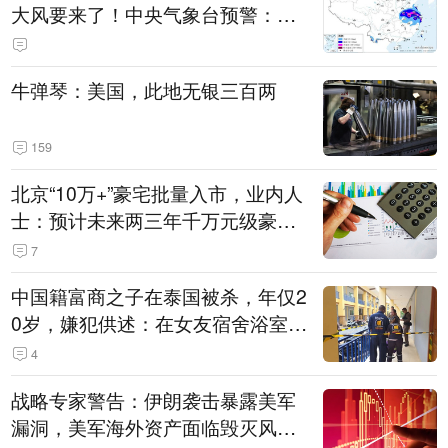
大风要来了！中央气象台预警：今
天到明天，浙江、安徽有特大暴雨
牛弹琴：美国，此地无银三百两
159
北京“10万+”豪宅批量入市，业内人
士：预计未来两三年千万元级豪宅
潜在供应达万套！谁在买单？
7
中国籍富商之子在泰国被杀，年仅2
0岁，嫌犯供述：在女友宿舍浴室发
现他，持刀询问身份时发生拉扯
4
战略专家警告：伊朗袭击暴露美军
漏洞，美军海外资产面临毁灭风