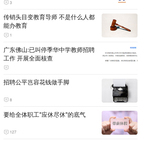
3
传销头目变教育导师 不是什么人都
能办教育
1
广东佛山:已叫停季华中学教师招聘
工作 开展全面核查
招聘公平岂容花钱做手脚
8
要给全体职工"应休尽休"的底气
127