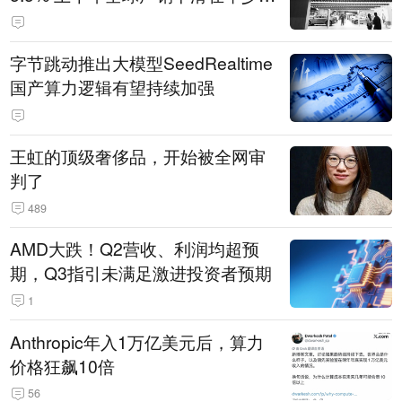
14.3万辆
字节跳动推出大模型SeedRealtime
国产算力逻辑有望持续加强
王虹的顶级奢侈品，开始被全网审
判了
489
AMD大跌！Q2营收、利润均超预
期，Q3指引未满足激进投资者预期
1
Anthropic年入1万亿美元后，算力
价格狂飙10倍
56