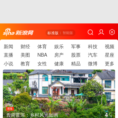
标准版
智能版
新闻
财经
体育
娱乐
军事
科技
视频
直播
美图
NBA
房产
股票
汽车
星座
小说
教育
女性
健康
精品
微博
更多
图集
4
云南普洱：乡村风光如画
/
6