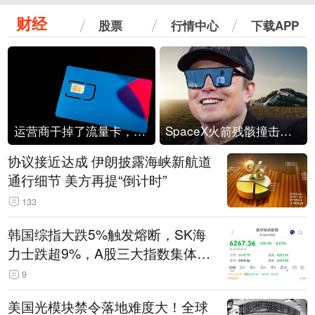
财经
股票
行情中心
下载APP
运营商干掉了流量卡，他们真的玩不起了
SpaceX火箭残骸撞击月球
协议接近达成 伊朗披露海峡新航道
通行细节 美方再提“倒计时”
133
韩国综指大跌5%触发熔断，SK海
力士跌超9%，A股三大指数集体低
开
9
美国光模块禁令落地难度大！全球