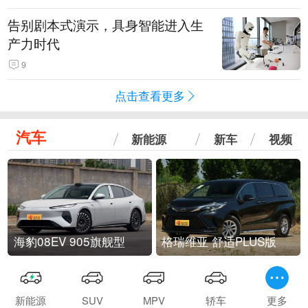
告别剧本式演示，具身智能进入生
产力时代
9
点击查看更多
汽车
新能源
新车
视频
海豹08EV 905旗舰型
格瑞维亚 舒适PLUS版
新能源
SUV
MPV
轿车
更多