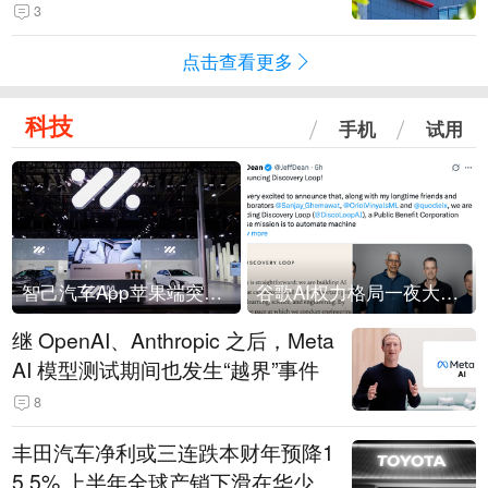
忧加剧
3
点击查看更多
科技
手机
试用
智己汽车App苹果端突然“下架”
谷歌AI权力格局一夜大洗牌
继 OpenAI、Anthropic 之后，Meta
AI 模型测试期间也发生“越界”事件
8
丰田汽车净利或三连跌本财年预降1
5.5% 上半年全球产销下滑在华少卖