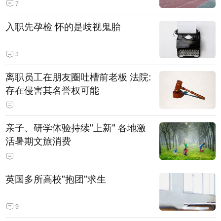
7
入职先孕检 怀的是歧视鬼胎
3
离职员工在朋友圈吐槽前老板 法院:
存在侵害其名誉权可能
亲子、研学体验持续"上新" 各地激
活暑期文旅消费
英国多所高校"抱团"求生
9