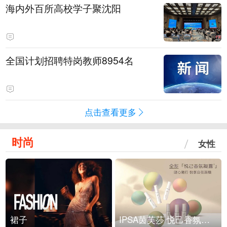
海内外百所高校学子聚沈阳
全国计划招聘特岗教师8954名
点击查看更多
时尚
女性
裙子
IPSA茵芙莎 悦己香氛凝露上市