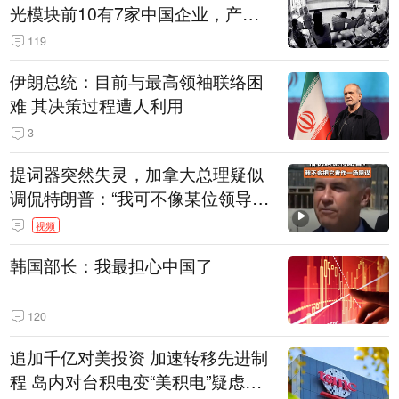
光模块前10有7家中国企业，产业
界人士：想“脱钩”并不容易
119
伊朗总统：目前与最高领袖联络困
难 其决策过程遭人利用
3
提词器突然失灵，加拿大总理疑似
调侃特朗普：“我可不像某位领导
人，把这当成一场阴谋”，全场哄笑
视频
韩国部长：我最担心中国了
120
追加千亿对美投资 加速转移先进制
程 岛内对台积电变“美积电”疑虑担