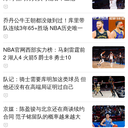
乔丹公牛王朝都没做到过！库里带
队连续3年65+胜场 NBA历史唯一
NBA官网西部实力榜：马刺雷霆前
2 湖人4 火箭5 爵士8 勇士10
队记：骑士需要库明加这类球员 但
他还没有在高端局证明过自己
京媒：陈盈骏与北京还在商谈续约
合同 范子铭留队的概率越来越大