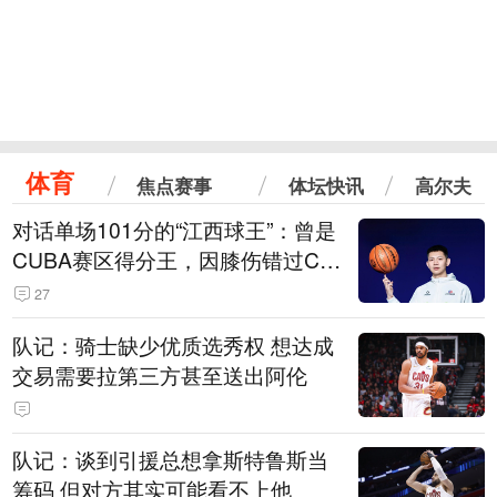
体育
焦点赛事
体坛快讯
高尔夫
对话单场101分的“江西球王”：曾是
CUBA赛区得分王，因膝伤错过CB
A选秀
27
队记：骑士缺少优质选秀权 想达成
交易需要拉第三方甚至送出阿伦
队记：谈到引援总想拿斯特鲁斯当
筹码 但对方其实可能看不上他