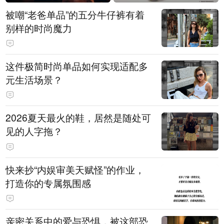
被嘲“老爸单品”的五分牛仔裤有着
别样的时尚魔力
这件极简时尚单品如何实现适配多
元生活场景？
2026夏天最火的鞋，居然是随处可
见的人字拖？
快来抄“内娱审美天赋怪”的作业，
打造你的专属氛围感
亲密关系中的爱与恐惧，被这部恐