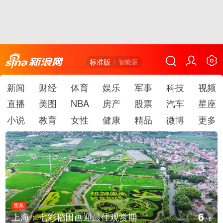
标准版
智能版
新闻
财经
体育
娱乐
军事
科技
视频
直播
美图
NBA
房产
股票
汽车
星座
小说
教育
女性
健康
精品
微博
更多
图集
1
厄瓜多尔总统诺沃亚会见阿根廷总统米莱
/
6