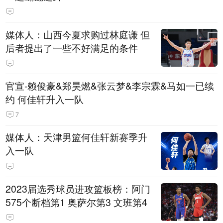
媒体人：山西今夏求购过林庭谦 但
后者提出了一些不好满足的条件
官宣-赖俊豪&郑昊燃&张云梦&李宗霖&马如一已续
约 何佳轩升入一队
7
媒体人：天津男篮何佳轩新赛季升
入一队
2023届选秀球员进攻篮板榜：阿门
575个断档第1 奥萨尔第3 文班第4