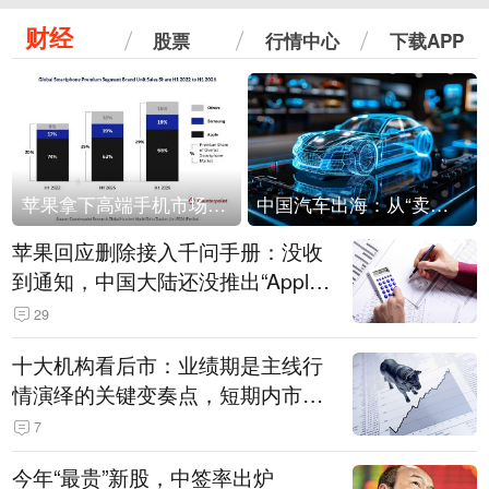
财经
股票
行情中心
下载APP
苹果拿下高端手机市场65%的份额：iPhone 17系列功不可没
中国汽车出海：从“卖出去”到“走进去”
苹果回应删除接入千问手册：没收
到通知，中国大陆还没推出“Apple
智能使用千问”功能
29
十大机构看后市：业绩期是主线行
情演绎的关键变奏点，短期内市场
或继续反弹，关注三条业绩主线
7
今年“最贵”新股，中签率出炉