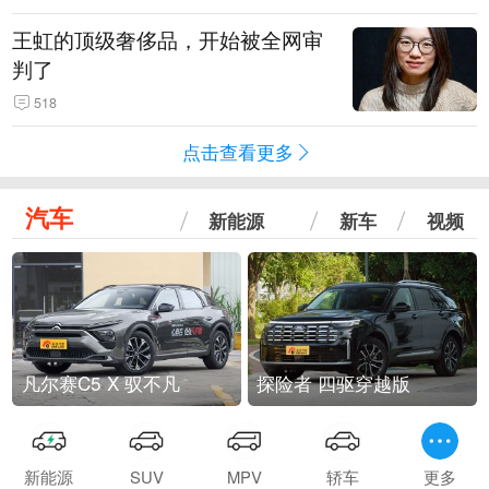
王虹的顶级奢侈品，开始被全网审
判了
518
点击查看更多
汽车
新能源
新车
视频
凡尔赛C5 X 驭不凡
探险者 四驱穿越版
新能源
SUV
MPV
轿车
更多