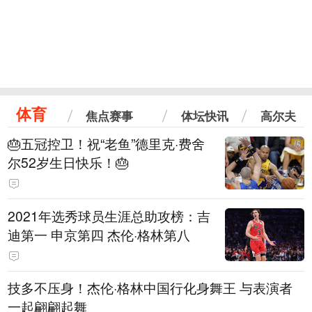
体育
焦点赛事
体坛快讯
高尔夫
🎂五冠控卫！祝“老鱼”德里克·费舍
尔52岁生日快乐！🎂
2021年选秀球员生涯总助攻榜：吉
迪第一 申京第四 杰伦·格林第八
技多不压身！杰伦·格林中国行化身舞王 与表演者
一起翩翩起舞