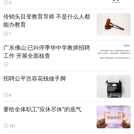
3
传销头目变教育导师 不是什么人都
能办教育
1
广东佛山:已叫停季华中学教师招聘
工作 开展全面核查
招聘公平岂容花钱做手脚
8
要给全体职工"应休尽休"的底气
121