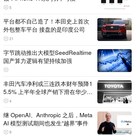
5
平台都不自己造了！本田史上首次
外包整车平台 接盘的是印度公司
21
字节跳动推出大模型SeedRealtime
国产算力逻辑有望持续加强
丰田汽车净利或三连跌本财年预降1
5.5% 上半年全球产销下滑在华少卖
14.3万辆
4
继 OpenAI、Anthropic 之后，Meta
AI 模型测试期间也发生“越界”事件
9