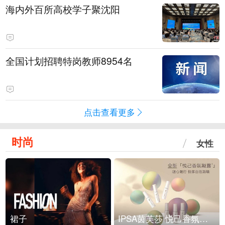
海内外百所高校学子聚沈阳
全国计划招聘特岗教师8954名
点击查看更多
时尚
女性
裙子
IPSA茵芙莎 悦己香氛凝露上市