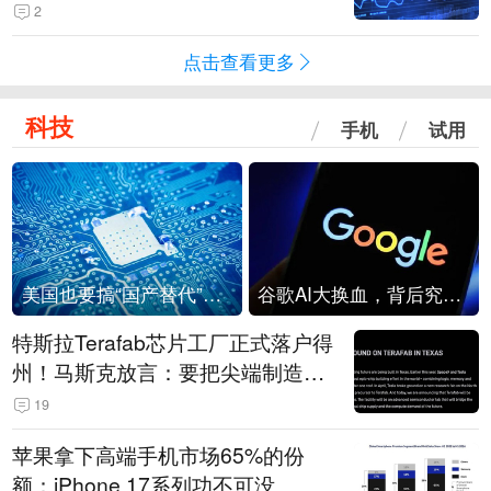
2
点击查看更多
科技
手机
试用
美国也要搞“国产替代”？先算清三笔账
谷歌AI大换血，背后究竟发生了什么？
特斯拉Terafab芯片工厂正式落户得
州！马斯克放言：要把尖端制造带
回美国
19
苹果拿下高端手机市场65%的份
额：iPhone 17系列功不可没