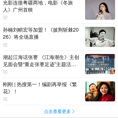
光影连接粤疆两地，电影《冬旅
人》广州首映
孙楠刘畊宏等加盟！《披荆斩棘20
26》将全场直播
潮起江海话张謇 《江海潮生》主创
见面会暨“重走张謇足迹”主题活动
在南通举办
刚刚 | 热搜第一！编剧再举报《繁
花》！
点击查看更多