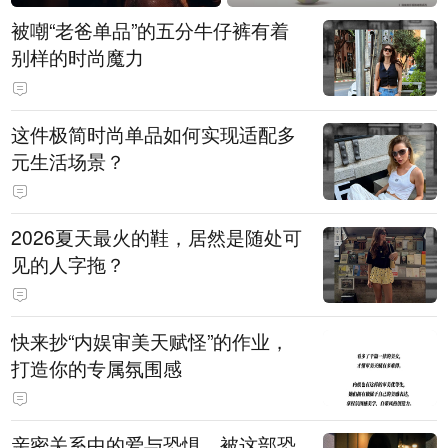
被嘲“老爸单品”的五分牛仔裤有着
别样的时尚魔力
这件极简时尚单品如何实现适配多
元生活场景？
2026夏天最火的鞋，居然是随处可
见的人字拖？
快来抄“内娱审美天赋怪”的作业，
打造你的专属氛围感
亲密关系中的爱与恐惧，被这部恐