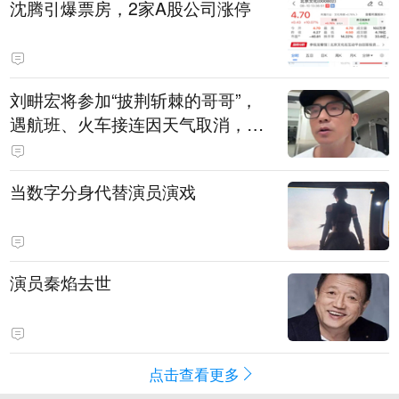
沈腾引爆票房，2家A股公司涨停
刘畊宏将参加“披荆斩棘的哥哥”，
遇航班、火车接连因天气取消，本
人回应：录节目太披荆斩棘了，还
得先乘风破浪
当数字分身代替演员演戏
演员秦焰去世
点击查看更多