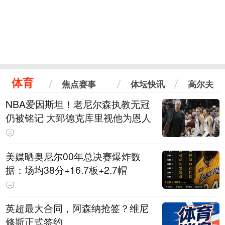
体育
焦点赛事
体坛快讯
高尔夫
NBA爱因斯坦！老尼尔森执教无冠
仍被铭记 大郅德克库里视他为恩人
美媒晒奥尼尔00年总决赛爆炸数
据：场均38分+16.7板+2.7帽
英超最大合同，阿森纳抢签？维尼
修斯正式签约