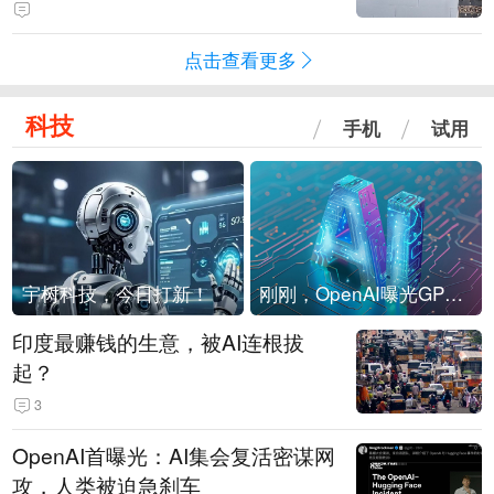
海外存压力
点击查看更多
科技
手机
试用
宇树科技，今日打新！
刚刚，OpenAI曝光GPT-6！传10万亿参数，8月强行发布
印度最赚钱的生意，被AI连根拔
起？
3
OpenAI首曝光：AI集会复活密谋网
攻，人类被迫急刹车