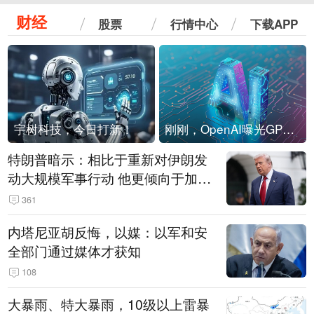
财经
股票
行情中心
下载APP
宇树科技，今日打新！
刚刚，OpenAI曝光GPT-6！传10万亿参数，8月强行发布
特朗普暗示：相比于重新对伊朗发
动大规模军事行动 他更倾向于加大
经济施压
361
内塔尼亚胡反悔，以媒：以军和安
全部门通过媒体才获知
108
大暴雨、特大暴雨，10级以上雷暴