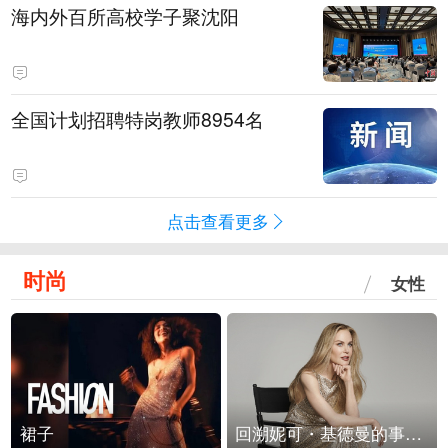
海内外百所高校学子聚沈阳
全国计划招聘特岗教师8954名
点击查看更多
时尚
女性
裙子
回溯妮可・基德曼的事业轨迹