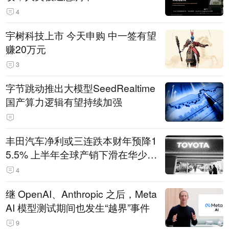
4
宇树科技上市 今天申购 中一签有望
赚20万元
3
字节跳动推出大模型SeedRealtime
国产算力逻辑有望持续加强
丰田汽车净利或三连跌本财年预降1
5.5% 上半年全球产销下滑在华少卖
14.3万辆
4
继 OpenAI、Anthropic 之后，Meta
AI 模型测试期间也发生“越界”事件
9