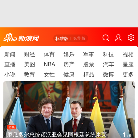
标准版
智能版
新闻
财经
体育
娱乐
军事
科技
视频
直播
美图
NBA
房产
股票
汽车
星座
小说
教育
女性
健康
精品
微博
更多
图集
1
厄瓜多尔总统诺沃亚会见阿根廷总统米莱
/
6