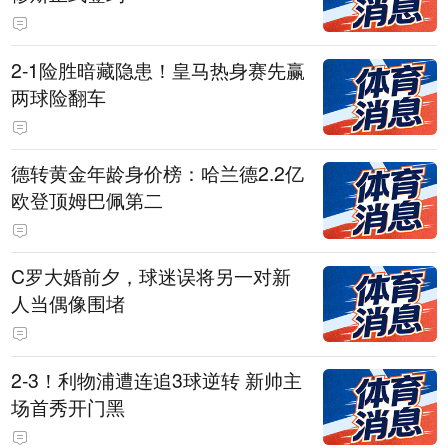
2-1险胜暗藏隐患！皇马热身赛先赢
两球险翻车
德转黄金年龄身价榜：哈兰德2.2亿
欧登顶姆巴佩第二
C罗大婚前夕，球迷误将另一对新
人当偶像围堵
2-3！利物浦遭连追3球逆转 新帅主
场首秀开门黑