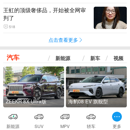
王虹的顶级奢侈品，开始被全网审
判了
518
点击查看更多
汽车
新能源
新车
视频
ZEEKR 8X Ultra版
海豹08 EV 旗舰型
新能源
SUV
MPV
轿车
更多