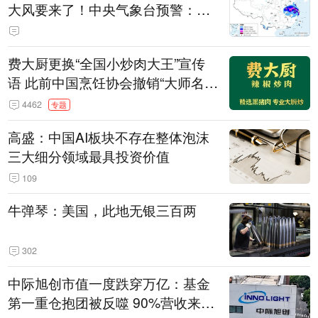
大风要来了！中央气象台预警：今
天到明天，浙江、安徽有特大暴雨
费大厨更换“全国小炒肉大王”宣传
语 此前中国烹饪协会撤销“大师名
师”等称号
4462
专题
高盛：中国AI板块不存在整体泡沫
三大细分领域最具投资价值
109
牛弹琴：美国，此地无银三百两
302
中际旭创市值一度跌穿万亿：基金
第一重仓抱团被反噬 90%营收来自